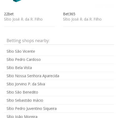
22bet
Bet365
Sítio José R. da R. Filho
Sítio José R. da R. Filho
Betting shops nearby:
Sítio São Vicente
Sítio Pedro Cardoso
Sítio Bela Vista
Sítio Nossa Senhora Aparecida
Sítio Jorvino P. da Silva
Sítio São Benedito
Sítio Sebastião Inácio
Sítio Pedro Juventino Siqueira
Sítio João Moreira