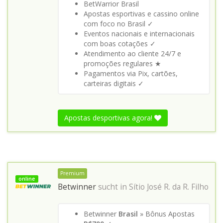
BetWarrior Brasil
Apostas esportivas e cassino online
com foco no Brasil ✓
Eventos nacionais e internacionais
com boas cotações ✓
Atendimento ao cliente 24/7 e
promoções regulares ★
Pagamentos via Pix, cartões,
carteiras digitais ✓
Apostas desportivas agora!
Premium
online
Betwinner
sucht in
Sítio José R. da R. Filho
Betwinner
Brasil
» Bônus Apostas