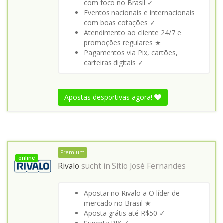
com foco no Brasil ✓
Eventos nacionais e internacionais
com boas cotações ✓
Atendimento ao cliente 24/7 e
promoções regulares ★
Pagamentos via Pix, cartões,
carteiras digitais ✓
Apostas desportivas agora!
Premium
online
Rivalo
sucht in
Sítio José Fernandes
Apostar no Rivalo a O líder de
mercado no Brasil ★
Aposta grátis até R$50 ✓
Suporta PIX ✓