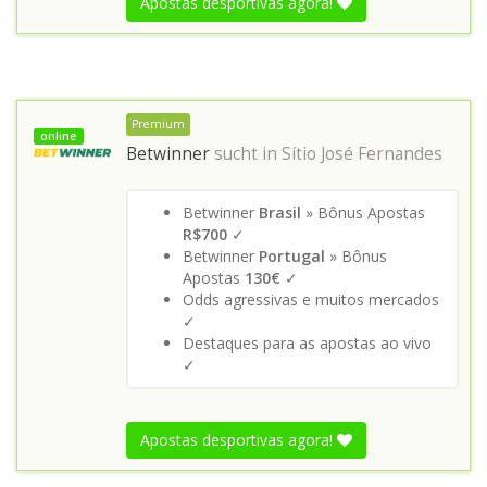
Apostas desportivas agora!
Premium
online
Betwinner
sucht in
Sítio José Fernandes
Betwinner
Brasil
» Bônus Apostas
R$700
✓
Betwinner
Portugal
» Bônus
Apostas
130€
✓
Odds agressivas e muitos mercados
✓
Destaques para as apostas ao vivo
✓
Apostas desportivas agora!