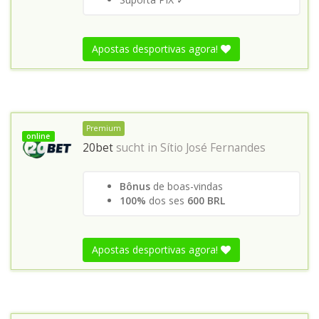
Apostas desportivas agora!
Premium
online
20bet
sucht in
Sítio José Fernandes
Bônus
de boas-vindas
100%
dos ses
600 BRL
Apostas desportivas agora!