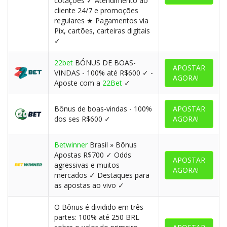
cotações ✓ Atendimento ao
cliente 24/7 e promoções
regulares ★ Pagamentos via
Pix, cartões, carteiras digitais
✓
22bet
BÓNUS DE BOAS-
APOSTAR
VINDAS - 100% até R$600 ✓ -
AGORA!
Aposte com a
22Bet
✓
Bônus de boas-vindas - 100%
APOSTAR
dos ses R$600 ✓
AGORA!
Betwinner
Brasil » Bônus
Apostas R$700 ✓ Odds
APOSTAR
agressivas e muitos
AGORA!
mercados ✓ Destaques para
as apostas ao vivo ✓
O Bônus é dividido em três
partes: 100% até 250 BRL