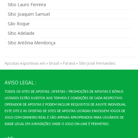
Sítio Lauro Ferreira
Sítio Joaquim Samuel
São Roque
Sítio Adelaide
Sítio Antônia Mendonça
Apostas esportivas em
»
Brazil
»
Paraná
»
Sítio José Fernandes
AVISO LEGAL :
TODOS OS SITES DE APOSTAS, OFERTAS / PROMOÇÕES DE APOSTAS E BÔNUS
LISTADOS ESTÃO SUJEITOS AOS TERMOS E CONDIÇÕES DE CADA RESPECTIVO
OPERADOR DE APOSTAS E PODEM INCLUIR REQUISITOS DE AJUSTE INDIVIDUAL.
ESTE SITE E AS OFERTAS DE SITES DE APOSTAS LISTADAS ENVOLVEM JOGOS DE
JOGO COM DINHEIRO REAL E SÃO APENAS APROPRIADOS PARA USUÁRIOS DE
IDADE LEGAL EM JURISDIÇÕES ONDE O JOGO ON-LINE É PERMITIDO.