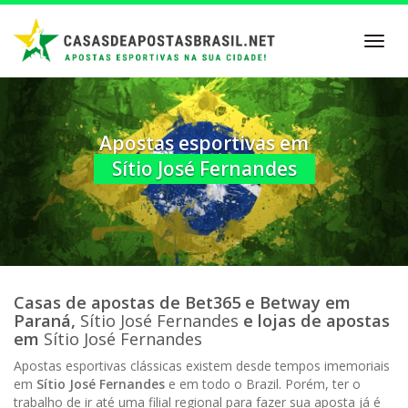
Skip
to
Toggl
main
navig
content
Apostas esportivas em
Sítio José Fernandes
Casas de apostas de Bet365 e Betway em
Paraná,
Sítio José Fernandes
e lojas de apostas
em
Sítio José Fernandes
Apostas esportivas clássicas existem desde tempos imemoriais
em
Sítio José Fernandes
e em todo o Brazil. Porém, ter o
trabalho de ir até uma filial regional para fazer sua aposta já é