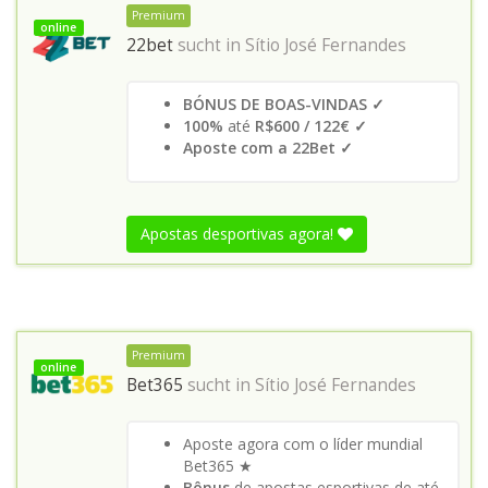
Premium
online
22bet
sucht in
Sítio José Fernandes
BÓNUS DE BOAS-VINDAS ✓
100%
até
R$600 / 122€ ✓
Aposte com a 22Bet ✓
Apostas desportivas agora!
Premium
online
Bet365
sucht in
Sítio José Fernandes
Aposte agora com o líder mundial
Bet365 ★
Bônus
de apostas esportivas de até