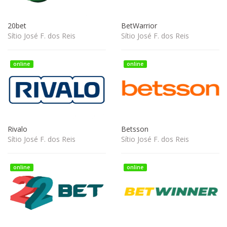
20bet
BetWarrior
Sítio José F. dos Reis
Sítio José F. dos Reis
online
online
Rivalo
Betsson
Sítio José F. dos Reis
Sítio José F. dos Reis
online
online