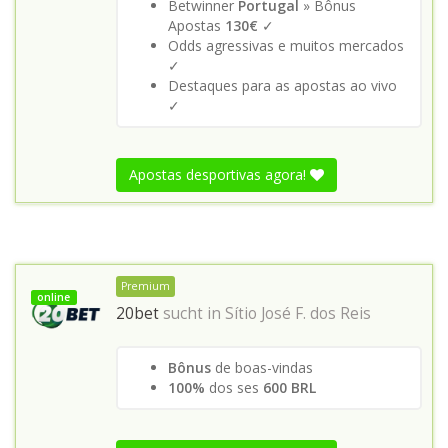
Betwinner
Portugal
» Bônus
Apostas
130€
✓
Odds agressivas e muitos mercados
✓
Destaques para as apostas ao vivo
✓
Apostas desportivas agora!
Premium
online
20bet
sucht in
Sítio José F. dos Reis
Bônus
de boas-vindas
100%
dos ses
600 BRL