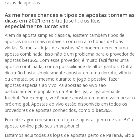
casas de apostas.
As melhores chances e tipos de apostas tornam as
dicas em 202
1
em
Sítio José F. dos Reis
especialmente lucrativas
Além da aposta simples clássica, existem também tipos de
apostas muito mais rentáveis com um alto bônus de boas-
vindas. Se muitas lojas de apostas não podem oferecer uma
aposta combinada, isso não é um problema para o provedor de
apostas
bet365
. Com esse provedor, é muito fácil fazer uma
aposta combinada, com a possibilidade de altos ganhos. Outra
dica: não basta simplesmente apostar em uma derrota, vitória
ou empate, pois mesmo durante o jogo é possível fazer
apostas especiais ao vivo. As apostas ao vivo são
particularmente populares na Bundesliga, a liga alemã de
futebol. Por exemplo, você pode apostar em quem vai marcar o
próximo gol. Apostas ao vivo estão disponíveis em todos os
provedores de apostas conhecidos, como o
bet365.
Encontre agora mesmo uma loja de apostas perto de você! Ou
aposte on-line pelo seu smartphone!
Listamos aqui todas as lojas de apostas perto de
Paraná,
Sítio