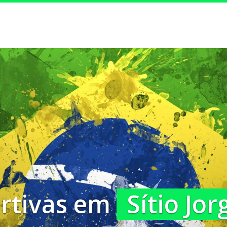
ortivas em
Sítio Jo