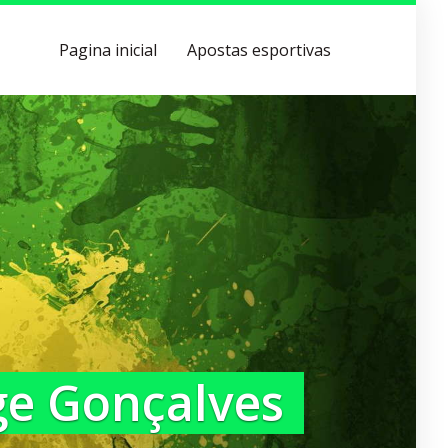
Pagina inicial
Apostas esportivas
rge Gonçalves