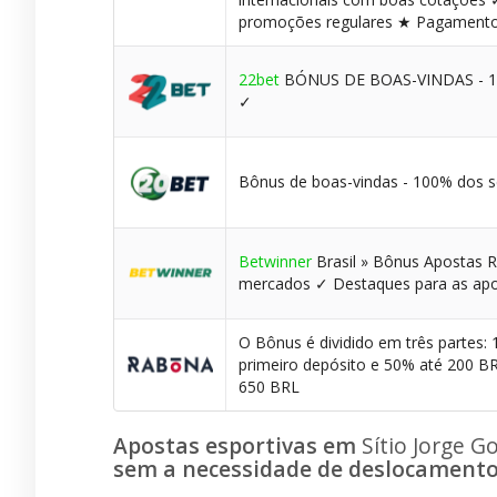
promoções regulares ★ Pagamentos v
22bet
BÓNUS DE BOAS-VINDAS - 10
✓
Bônus de boas-vindas - 100% dos 
Betwinner
Brasil » Bônus Apostas 
mercados ✓ Destaques para as apo
O Bônus é dividido em três partes:
primeiro depósito e 50% até 200 BR
650 BRL
Apostas esportivas em
Sítio Jorge G
sem a necessidade de deslocament