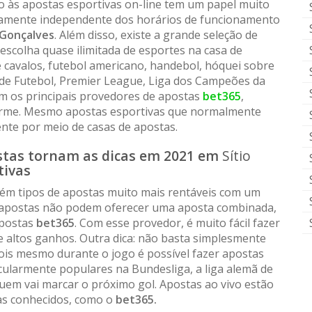
sso às apostas esportivas on-line tem um papel muito
tamente independente dos horários de funcionamento
 Gonçalves
. Além disso, existe a grande seleção de
escolha quase ilimitada de esportes na casa de
de cavalos, futebol americano, handebol, hóquei sobre
de Futebol, Premier League, Liga dos Campeões da
om os principais provedores de apostas
bet365
,
norme. Mesmo apostas esportivas que normalmente
ente por meio de casas de apostas.
stas tornam as dicas em 202
1
em
Sítio
tivas
bém tipos de apostas muito mais rentáveis com um
de apostas não podem oferecer uma aposta combinada,
apostas
bet365
. Com esse provedor, é muito fácil fazer
 altos ganhos. Outra dica: não basta simplesmente
ois mesmo durante o jogo é possível fazer apostas
ticularmente populares na Bundesliga, a liga alemã de
uem vai marcar o próximo gol. Apostas ao vivo estão
as conhecidos, como o
bet365.