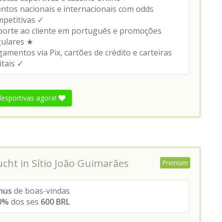
ntos nacionais e internacionais com odds
petitivas ✓
porte ao cliente em português e promoções
gulares ★
amentos via Pix, cartões de crédito e carteiras
itais ✓
esportivas agora!
ucht in
Sítio João Guimarães
Premium
nus
de boas-vindas
0%
dos ses
600 BRL