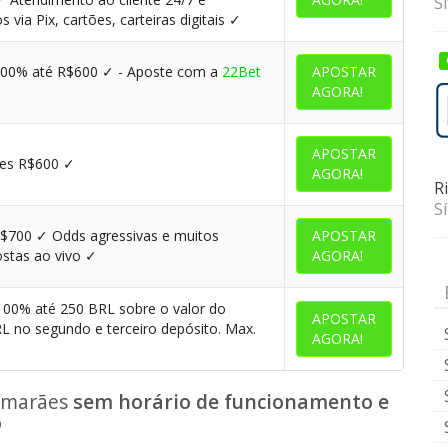
S
ia Pix, cartões, carteiras digitais ✓
0% até R$600 ✓ - Aposte com a
22Bet
APOSTAR
AGORA!
APOSTAR
ses R$600 ✓
AGORA!
R
S
R$700 ✓ Odds agressivas e muitos
APOSTAR
stas ao vivo ✓
AGORA!
 100% até 250 BRL sobre o valor do
APOSTAR
L no segundo e terceiro depósito. Max.
AGORA!
uimarães
sem horário de funcionamento e
o