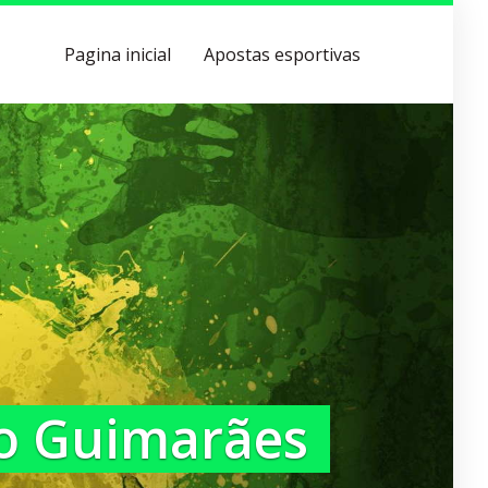
Pagina inicial
Apostas esportivas
ão Guimarães