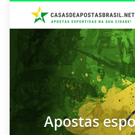
Skip
to
main
content
Apostas esp