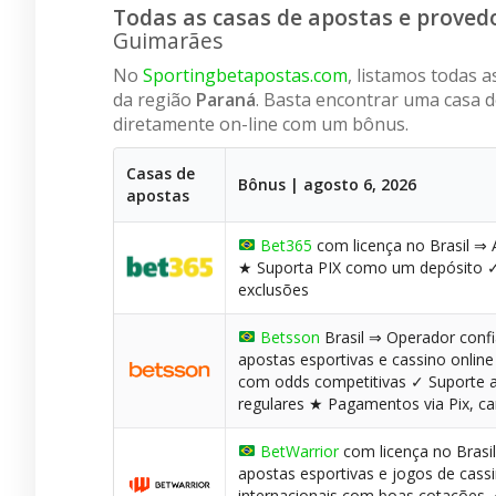
Todas as casas de apostas
e proved
Guimarães
No
Sportingbetapostas.com
, listamos todas 
da região
Paraná
. Basta encontrar uma casa
diretamente on-line com um bônus.
Casas de
Bônus | agosto 6, 2026
apostas
Bet365
com licença no Brasil ⇒ 
★ Suporta PIX como um depósito ✓ 
exclusões
Betsson
Brasil ⇒ Operador confiá
apostas esportivas e cassino online
com odds competitivas ✓ Suporte 
regulares ★ Pagamentos via Pix, cart
BetWarrior
com licença no Brasi
apostas esportivas e jogos de cass
internacionais com boas cotações 