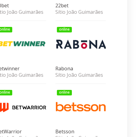
0bet
22bet
ítio João Guimarães
Sítio João Guimarães
online
online
etwinner
Rabona
ítio João Guimarães
Sítio João Guimarães
online
online
etWarrior
Betsson