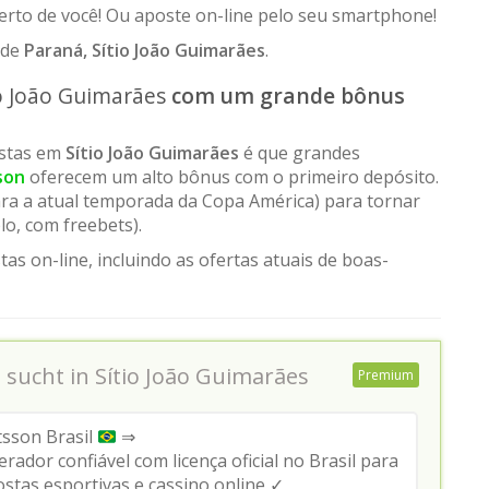
rto de você! Ou aposte on-line pelo seu smartphone!
 de
Paraná,
Sítio João Guimarães
.
io João Guimarães
com um grande bônus
ostas em
Sítio João Guimarães
é que grandes
son
oferecem um alto bônus com o primeiro depósito.
 a atual temporada da Copa América) para tornar
o, com freebets).
as on-line, incluindo as ofertas atuais de boas-
n
sucht in
Sítio João Guimarães
Premium
tsson Brasil
⇒
rador confiável com licença oficial no Brasil para
stas esportivas e cassino online ✓