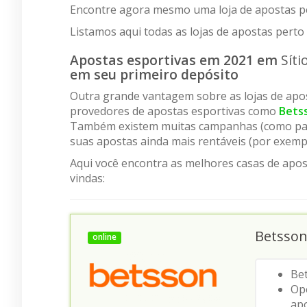
Encontre agora mesmo uma loja de apostas pe
Listamos aqui todas as lojas de apostas perto
Apostas esportivas em 202
1
em
Sít
em seu primeiro depósito
Outra grande vantagem sobre as lojas de ap
provedores de apostas esportivas como
Bets
Também existem muitas campanhas (como para
suas apostas ainda mais rentáveis (por exempl
Aqui você encontra as melhores casas de apost
vindas:
Betsso
online
Be
Ope
apo