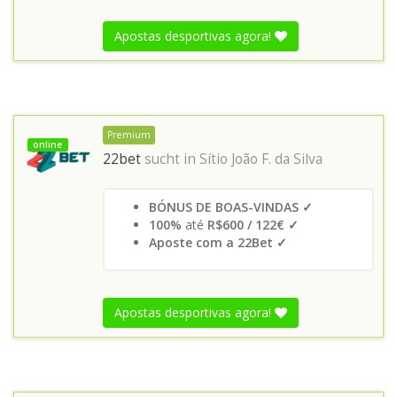
Apostas desportivas agora!
Premium
online
22bet
sucht in
Sítio João F. da Silva
BÓNUS DE BOAS-VINDAS ✓
100%
até
R$600 / 122€ ✓
Aposte com a 22Bet ✓
Apostas desportivas agora!