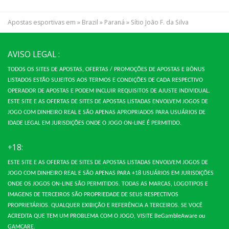
Apostas esportivas em
»
Brazil
»
Paraná
»
Sítio João F. da Silva
AVISO LEGAL :
TODOS OS SITES DE APOSTAS, OFERTAS / PROMOÇÕES DE APOSTAS E BÔNUS
LISTADOS ESTÃO SUJEITOS AOS TERMOS E CONDIÇÕES DE CADA RESPECTIVO
OPERADOR DE APOSTAS E PODEM INCLUIR REQUISITOS DE AJUSTE INDIVIDUAL.
ESTE SITE E AS OFERTAS DE SITES DE APOSTAS LISTADAS ENVOLVEM JOGOS DE
JOGO COM DINHEIRO REAL E SÃO APENAS APROPRIADOS PARA USUÁRIOS DE
IDADE LEGAL EM JURISDIÇÕES ONDE O JOGO ON-LINE É PERMITIDO.
+18:
ESTE SITE E AS OFERTAS DE SITES DE APOSTAS LISTADAS ENVOLVEM JOGOS DE
JOGO COM DINHEIRO REAL E SÃO APENAS PARA +18 USUÁRIOS EM JURISDIÇÕES
ONDE OS JOGOS ON-LINE SÃO PERMITIDOS.
TODAS AS MARCAS, LOGOTIPOS E
IMAGENS DE TERCEIROS SÃO PROPRIEDADE DE SEUS RESPECTIVOS
PROPRIETÁRIOS.
QUALQUER EXIBIÇÃO E REFERÊNCIA A TERCEIROS.
SE VOCÊ
ACREDITA QUE TEM UM PROBLEMA COM O JOGO, VISITE BeGambleAware ou
GAMCARE.