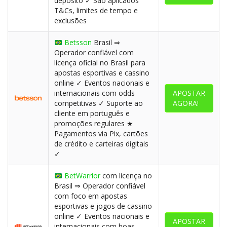
depósito ✓ São aplicados
T&Cs, limites de tempo e
exclusões
Betsson
Brasil ⇒
Operador confiável com
licença oficial no Brasil para
apostas esportivas e cassino
online ✓ Eventos nacionais e
internacionais com odds
APOSTAR
competitivas ✓ Suporte ao
AGORA!
cliente em português e
promoções regulares ★
Pagamentos via Pix, cartões
de crédito e carteiras digitais
✓
BetWarrior
com licença no
Brasil ⇒ Operador confiável
com foco em apostas
esportivas e jogos de cassino
online ✓ Eventos nacionais e
APOSTAR
internacionais com boas