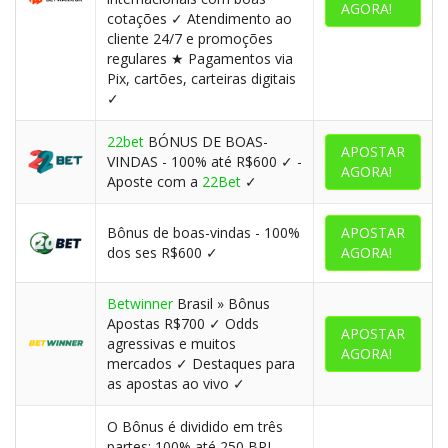
AGORA!
cotações ✓ Atendimento ao
cliente 24/7 e promoções
regulares ★ Pagamentos via
Pix, cartões, carteiras digitais
✓
22bet
BÓNUS DE BOAS-
APOSTAR
VINDAS - 100% até R$600 ✓ -
AGORA!
Aposte com a
22Bet
✓
Bônus de boas-vindas - 100%
APOSTAR
dos ses R$600 ✓
AGORA!
Betwinner
Brasil » Bônus
Apostas R$700 ✓ Odds
APOSTAR
agressivas e muitos
AGORA!
mercados ✓ Destaques para
as apostas ao vivo ✓
O Bônus é dividido em três
partes: 100% até 250 BRL