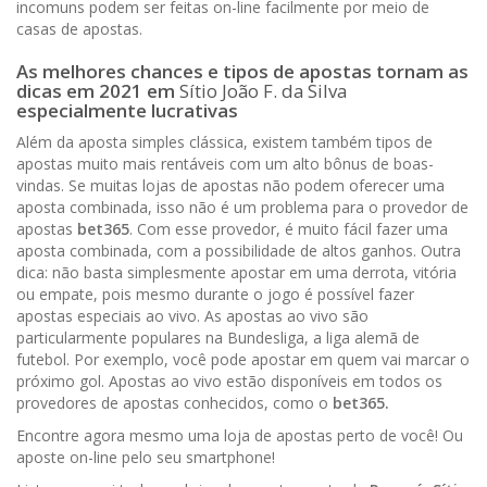
incomuns podem ser feitas on-line facilmente por meio de
casas de apostas.
As melhores chances e tipos de apostas tornam as
dicas em 202
1
em
Sítio João F. da Silva
especialmente lucrativas
Além da aposta simples clássica, existem também tipos de
apostas muito mais rentáveis com um alto bônus de boas-
vindas. Se muitas lojas de apostas não podem oferecer uma
aposta combinada, isso não é um problema para o provedor de
apostas
bet365
. Com esse provedor, é muito fácil fazer uma
aposta combinada, com a possibilidade de altos ganhos. Outra
dica: não basta simplesmente apostar em uma derrota, vitória
ou empate, pois mesmo durante o jogo é possível fazer
apostas especiais ao vivo. As apostas ao vivo são
particularmente populares na Bundesliga, a liga alemã de
futebol. Por exemplo, você pode apostar em quem vai marcar o
próximo gol. Apostas ao vivo estão disponíveis em todos os
provedores de apostas conhecidos, como o
bet365.
Encontre agora mesmo uma loja de apostas perto de você! Ou
aposte on-line pelo seu smartphone!