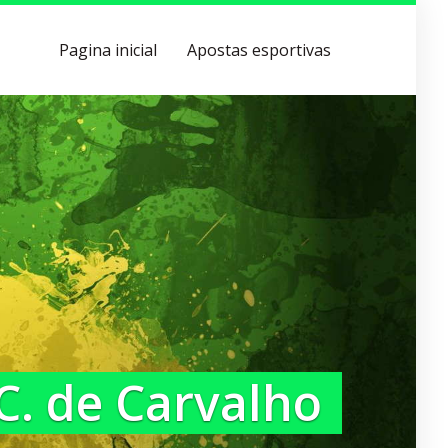
Pagina inicial
Apostas esportivas
 C. de Carvalho