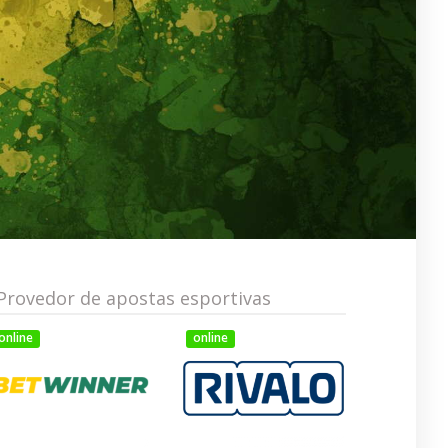
Provedor de apostas esportivas
online
online