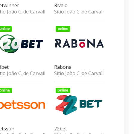
etwinner
Rivalo
ítio João C. de Carvalho
Sítio João C. de Carvalho
online
online
0bet
Rabona
ítio João C. de Carvalho
Sítio João C. de Carvalho
online
online
etsson
22bet