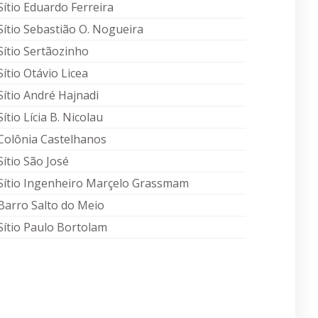
Sítio Eduardo Ferreira
Sítio Sebastião O. Nogueira
Sítio Sertãozinho
Sítio Otávio Licea
Sítio André Hajnadi
Sítio Lícia B. Nicolau
Colônia Castelhanos
Sítio São José
Sítio Ingenheiro Marçelo Grassmam
Barro Salto do Meio
Sítio Paulo Bortolam