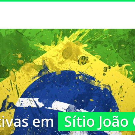
tivas em
Sítio João