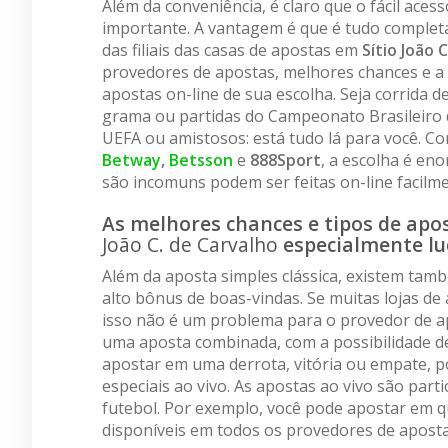
Além da conveniência, é claro que o fácil ace
importante. A vantagem é que é tudo comple
das filiais das casas de apostas em
Sítio João 
provedores de apostas, melhores chances e a 
apostas on-line de sua escolha. Seja corrida 
grama ou partidas do Campeonato Brasileiro 
UEFA ou amistosos: está tudo lá para você. C
Betway
,
Betsson
e
888Sport
, a escolha é e
são incomuns podem ser feitas on-line facilm
As melhores chances e tipos de apo
João C. de Carvalho
especialmente lu
Além da aposta simples clássica, existem tam
alto bônus de boas-vindas. Se muitas lojas 
isso não é um problema para o provedor de 
uma aposta combinada, com a possibilidade de
apostar em uma derrota, vitória ou empate, p
especiais ao vivo. As apostas ao vivo são par
futebol. Por exemplo, você pode apostar em q
disponíveis em todos os provedores de apost