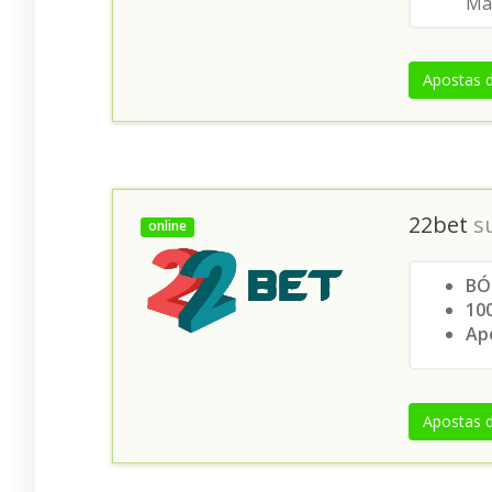
Ma
Apostas d
22bet
s
online
BÓ
10
Ap
Apostas d