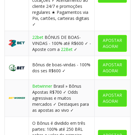
cotações ✓ Atendimento ao
cliente 24/7 e promoções
regulares ★ Pagamentos via
Pix, cartões, carteiras digitais
✓
22bet
BÓNUS DE BOAS-
APOSTAR
VINDAS - 100% até R$600 ✓ -
AGORA!
Aposte com a
22Bet
✓
Bônus de boas-vindas - 100%
APOSTAR
dos ses R$600 ✓
AGORA!
Betwinner
Brasil » Bônus
Apostas R$700 ✓ Odds
APOSTAR
agressivas e muitos
AGORA!
mercados ✓ Destaques para
as apostas ao vivo ✓
O Bônus é dividido em três
partes: 100% até 250 BRL