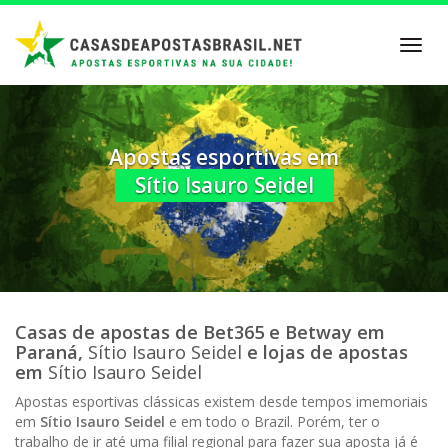
Skip
to
Toggl
main
navig
content
Apostas esportivas em
Sítio Isauro Seidel
Casas de apostas de Bet365 e Betway em
Paraná,
Sítio Isauro Seidel
e lojas de apostas
em
Sítio Isauro Seidel
Apostas esportivas clássicas existem desde tempos imemoriais
em
Sítio Isauro Seidel
e em todo o Brazil. Porém, ter o
trabalho de ir até uma filial regional para fazer sua aposta já é