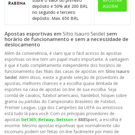
sobre o valor do primeiro
APOSTAR
depósito e 50% até 200 BRL
AGORA!
no segundo e terceiro
depósito. Max. 650 BRL
Apostas esportivas em
Sítio Isauro Seidel
sem
horário de funcionamento e sem a necessidade de
deslocamento
Além da conveniência, é claro que o fácil acesso às apostas
esportivas on-line tem um papel muito importante. A vantagem
é que é tudo completamente independente dos horários de
funcionamento das filiais das casas de apostas em
Sítio Isauro
Seidel
. Além disso, existe a grande seleção de provedores de
apostas, melhores chances e a escolha quase ilimitada de
esportes na casa de apostas on-line de sua escolha. Seja
corrida de cavalos, futebol americano, handebol, hóquei sobre
grama ou partidas do Campeonato Brasileiro de Futebol,
Premier League, Liga dos Campeões da UEFA ou amistosos:
está tudo lá para você. Com os principais provedores de
apostas
bet365
,
Betway
,
Betsson
e
888Sport
, a escolha é
enorme. Mesmo apostas esportivas que normalmente são
incomuns podem ser feitas on-line facilmente por meio de