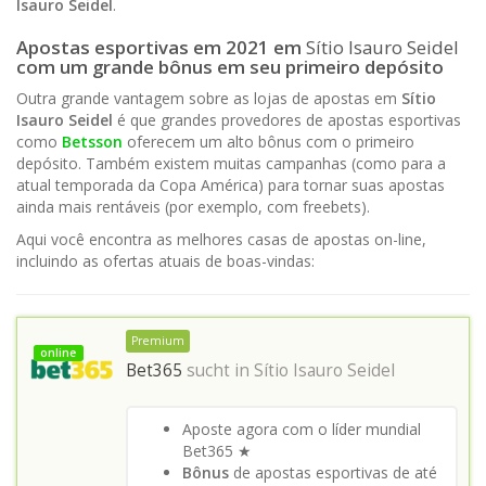
Isauro Seidel
.
Apostas esportivas em 202
1
em
Sítio Isauro Seidel
com um grande bônus em seu primeiro depósito
Outra grande vantagem sobre as lojas de apostas em
Sítio
Isauro Seidel
é que grandes provedores de apostas esportivas
como
Betsson
oferecem um alto bônus com o primeiro
depósito. Também existem muitas campanhas (como para a
atual temporada da Copa América) para tornar suas apostas
ainda mais rentáveis (por exemplo, com freebets).
Aqui você encontra as melhores casas de apostas on-line,
incluindo as ofertas atuais de boas-vindas:
Premium
online
Bet365
sucht in
Sítio Isauro Seidel
Aposte agora com o líder mundial
Bet365 ★
Bônus
de apostas esportivas de até