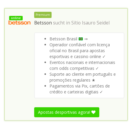
Premium
online
Betsson
sucht in
Sítio Isauro Seidel
Betsson Brasil
⇒
Operador confiável com licença
oficial no Brasil para apostas
esportivas e cassino online ✓
Eventos nacionais e internacionais
com odds competitivas ✓
Suporte ao cliente em português e
promoções regulares ★
Pagamentos via Pix, cartões de
crédito e carteiras digitais ✓
Apostas desportivas agora!