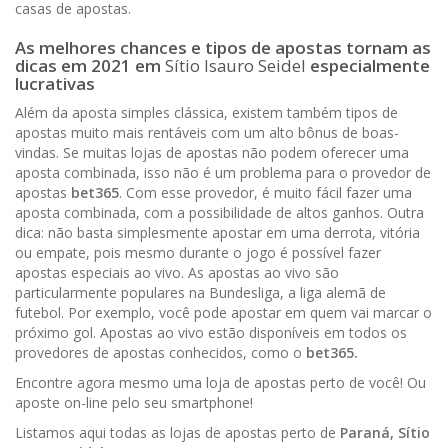
casas de apostas.
As melhores chances e tipos de apostas tornam as
dicas em 202
1
em
Sítio Isauro Seidel
especialmente
lucrativas
Além da aposta simples clássica, existem também tipos de
apostas muito mais rentáveis com um alto bônus de boas-
vindas. Se muitas lojas de apostas não podem oferecer uma
aposta combinada, isso não é um problema para o provedor de
apostas
bet365
. Com esse provedor, é muito fácil fazer uma
aposta combinada, com a possibilidade de altos ganhos. Outra
dica: não basta simplesmente apostar em uma derrota, vitória
ou empate, pois mesmo durante o jogo é possível fazer
apostas especiais ao vivo. As apostas ao vivo são
particularmente populares na Bundesliga, a liga alemã de
futebol. Por exemplo, você pode apostar em quem vai marcar o
próximo gol. Apostas ao vivo estão disponíveis em todos os
provedores de apostas conhecidos, como o
bet365.
Encontre agora mesmo uma loja de apostas perto de você! Ou
aposte on-line pelo seu smartphone!
Listamos aqui todas as lojas de apostas perto de
Paraná,
Sítio