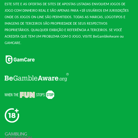
ESTE SITE E AS OFERTAS DE SITES DE APOSTAS LISTADAS ENVOLVEM JOGOS DE
JOGO COM DINHEIRO REAL E SÃO APENAS PARA +18 USUÁRIOS EM JURISDIÇÕES
ONDE OS JOGOS ON-LINE SÃO PERMITIDOS.
TODAS AS MARCAS, LOGOTIPOS E
IMAGENS DE TERCEIROS SÃO PROPRIEDADE DE SEUS RESPECTIVOS
PROPRIETÁRIOS.
QUALQUER EXIBIÇÃO E REFERÊNCIA A TERCEIROS.
SE VOCÊ
ACREDITA QUE TEM UM PROBLEMA COM O JOGO, VISITE BeGambleAware ou
GAMCARE.