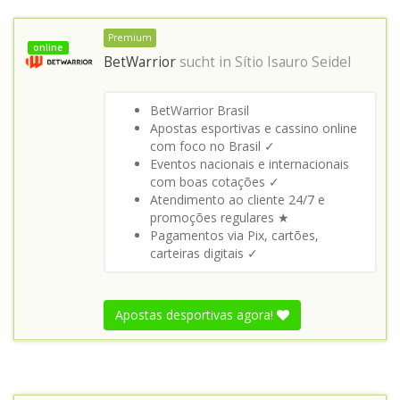
Premium
online
BetWarrior
sucht in
Sítio Isauro Seidel
BetWarrior Brasil
Apostas esportivas e cassino online
com foco no Brasil ✓
Eventos nacionais e internacionais
com boas cotações ✓
Atendimento ao cliente 24/7 e
promoções regulares ★
Pagamentos via Pix, cartões,
carteiras digitais ✓
Apostas desportivas agora!