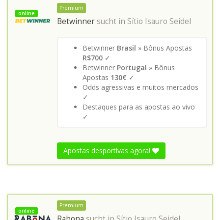
Premium
online
Betwinner
sucht in
Sítio Isauro Seidel
Betwinner
Brasil
» Bônus Apostas
R$700
✓
Betwinner
Portugal
» Bônus
Apostas
130€
✓
Odds agressivas e muitos mercados
✓
Destaques para as apostas ao vivo
✓
Apostas desportivas agora!
Premium
online
Rabona
sucht in
Sítio Isauro Seidel