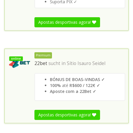
Suporta PIX ✓
Apostas desportivas agora!
Premium
online
22bet
sucht in
Sítio Isauro Seidel
BÓNUS DE BOAS-VINDAS ✓
100%
até
R$600 / 122€ ✓
Aposte com a 22Bet ✓
Apostas desportivas agora!