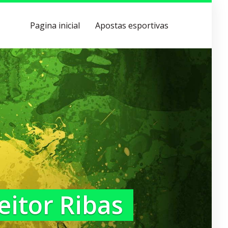
Pagina inicial
Apostas esportivas
eitor Ribas