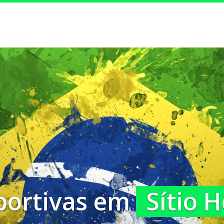
portivas em
Sítio H