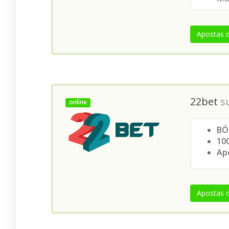
Apostas d
22bet
s
online
BÓ
10
Ap
Apostas d