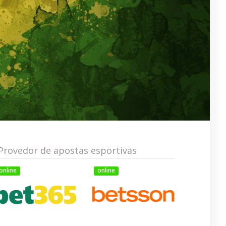
Provedor de apostas esportivas
online
online