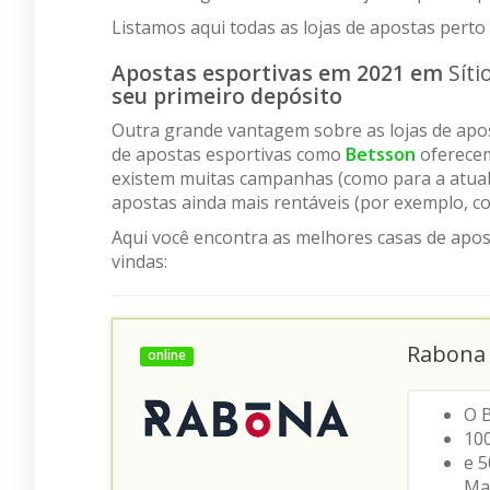
Listamos aqui todas as lojas de apostas perto
Apostas esportivas em 202
1
em
Síti
seu primeiro depósito
Outra grande vantagem sobre as lojas de ap
de apostas esportivas como
Betsson
oferecem
existem muitas campanhas (como para a atual
apostas ainda mais rentáveis (por exemplo, co
Aqui você encontra as melhores casas de apost
vindas:
Rabona
online
O B
100
e 5
Ma