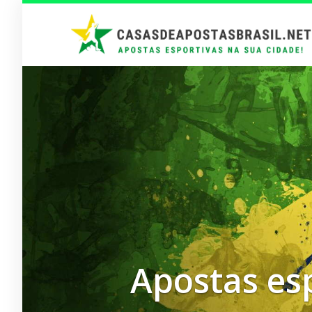
Skip
to
main
content
Apostas es