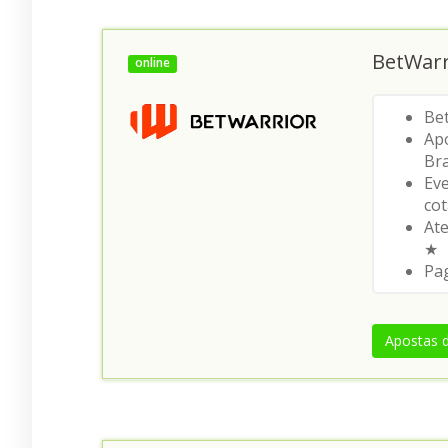
BetWarr
online
Bet
Apo
Bra
Eve
co
Ate
★
Pag
Apostas d