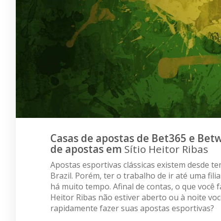
Casas de apostas de Bet365 e Be
de apostas em
Sítio Heitor Ribas
Apostas esportivas clássicas existem desde 
Brazil. Porém, ter o trabalho de ir até uma fil
há muito tempo. Afinal de contas, o que você f
Heitor Ribas não estiver aberto ou à noite vo
rapidamente fazer suas apostas esportivas?