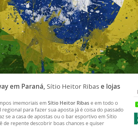
tway em
Paraná,
Sítio Heitor Ribas
e lojas
tempos imemoriais em
Sítio Heitor Ribas
e em todo o
ial regional para fazer sua aposta já é coisa do passado
az se a casa de apostas ou o bar esportivo em Sítio
cê de repente descobrir boas chances e quiser