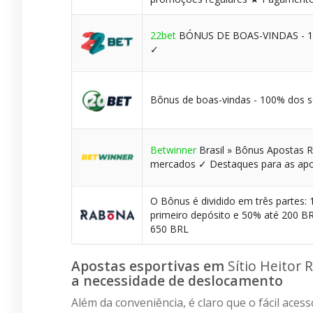
22bet
BÓNUS DE BOAS-VINDAS - 10
✓
Bônus de boas-vindas - 100% dos 
Betwinner
Brasil » Bônus Apostas 
mercados ✓ Destaques para as apo
O Bônus é dividido em três partes:
primeiro depósito e 50% até 200 BR
650 BRL
Apostas esportivas em
Sítio Heitor 
a necessidade de deslocamento
Além da conveniência, é claro que o fácil ace