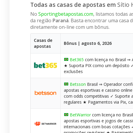
Todas as casas de apostas em
Sítio 
No
Sportingbetapostas.com
, listamos todas 
da região
Paraná
. Basta encontrar uma casa
diretamente on-line com um bônus.
Casas de
Bônus | agosto 6, 2026
apostas
Bet365
com licença no Brasil ⇒ 
★ Suporta PIX como um depósito ✓ 
exclusões
Betsson
Brasil ⇒ Operador confiá
apostas esportivas e cassino online
com odds competitivas ✓ Suporte 
regulares ★ Pagamentos via Pix, cart
BetWarrior
com licença no Brasi
apostas esportivas e jogos de cass
internacionais com boas cotações 
promoções regulares ★ Pagamentos v