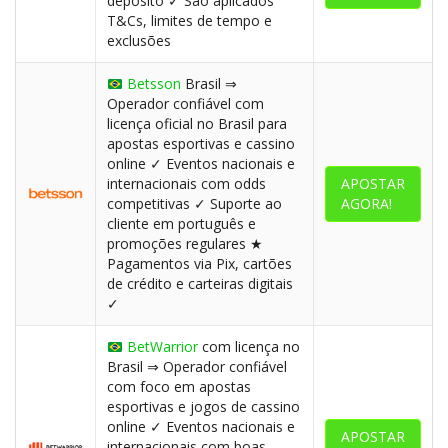
depósito ✓ São aplicados
T&Cs, limites de tempo e
exclusões
Betsson
Brasil ⇒
Operador confiável com
licença oficial no Brasil para
apostas esportivas e cassino
online ✓ Eventos nacionais e
internacionais com odds
APOSTAR
competitivas ✓ Suporte ao
AGORA!
cliente em português e
promoções regulares ★
Pagamentos via Pix, cartões
de crédito e carteiras digitais
✓
BetWarrior
com licença no
Brasil ⇒ Operador confiável
com foco em apostas
esportivas e jogos de cassino
online ✓ Eventos nacionais e
APOSTAR
internacionais com boas