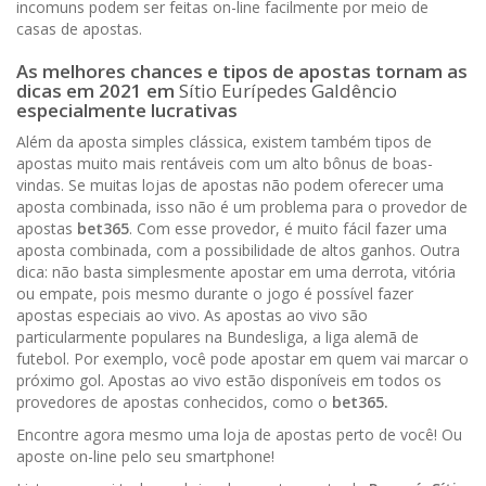
incomuns podem ser feitas on-line facilmente por meio de
casas de apostas.
As melhores chances e tipos de apostas tornam as
dicas em 202
1
em
Sítio Eurípedes Galdêncio
especialmente lucrativas
Além da aposta simples clássica, existem também tipos de
apostas muito mais rentáveis com um alto bônus de boas-
vindas. Se muitas lojas de apostas não podem oferecer uma
aposta combinada, isso não é um problema para o provedor de
apostas
bet365
. Com esse provedor, é muito fácil fazer uma
aposta combinada, com a possibilidade de altos ganhos. Outra
dica: não basta simplesmente apostar em uma derrota, vitória
ou empate, pois mesmo durante o jogo é possível fazer
apostas especiais ao vivo. As apostas ao vivo são
particularmente populares na Bundesliga, a liga alemã de
futebol. Por exemplo, você pode apostar em quem vai marcar o
próximo gol. Apostas ao vivo estão disponíveis em todos os
provedores de apostas conhecidos, como o
bet365.
Encontre agora mesmo uma loja de apostas perto de você! Ou
aposte on-line pelo seu smartphone!