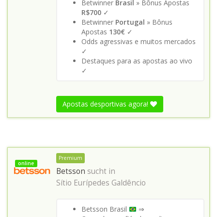
Betwinner
Brasil
» Bônus Apostas
R$700
✓
Betwinner
Portugal
» Bônus
Apostas
130€
✓
Odds agressivas e muitos mercados
✓
Destaques para as apostas ao vivo
✓
Apostas desportivas agora!
Premium
online
Betsson
sucht in
Sítio Eurípedes Galdêncio
Betsson Brasil
⇒