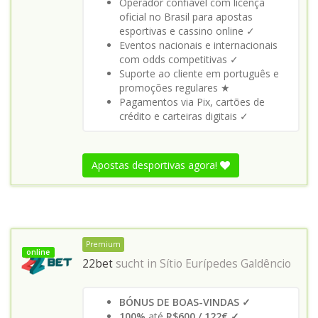
Operador confiável com licença
oficial no Brasil para apostas
esportivas e cassino online ✓
Eventos nacionais e internacionais
com odds competitivas ✓
Suporte ao cliente em português e
promoções regulares ★
Pagamentos via Pix, cartões de
crédito e carteiras digitais ✓
Apostas desportivas agora!
Premium
online
22bet
sucht in
Sítio Eurípedes Galdêncio
BÓNUS DE BOAS-VINDAS ✓
100%
até
R$600 / 122€ ✓