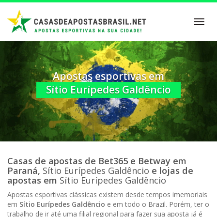
Skip
to
Toggl
main
navig
content
Apostas esportivas em
Sítio Eurípedes Galdêncio
Casas de apostas de Bet365 e Betway em
Paraná,
Sítio Eurípedes Galdêncio
e lojas de
apostas em
Sítio Eurípedes Galdêncio
Apostas esportivas clássicas existem desde tempos imemoriais
em
Sítio Eurípedes Galdêncio
e em todo o Brazil. Porém, ter o
trabalho de ir até uma filial regional para fazer sua aposta já é