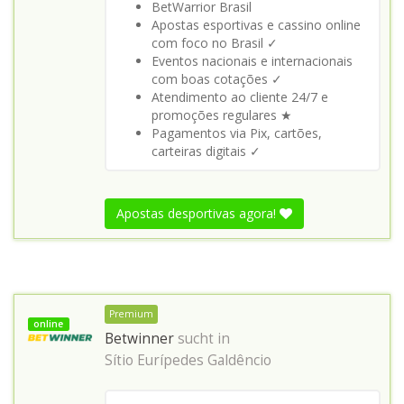
BetWarrior Brasil
Apostas esportivas e cassino online
com foco no Brasil ✓
Eventos nacionais e internacionais
com boas cotações ✓
Atendimento ao cliente 24/7 e
promoções regulares ★
Pagamentos via Pix, cartões,
carteiras digitais ✓
Apostas desportivas agora!
Premium
online
Betwinner
sucht in
Sítio Eurípedes Galdêncio