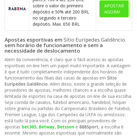
sobre o valor do primeiro
APOSTAR
depósito e 50% até 200 BRL
AGORA!
no segundo e terceiro
depósito. Max. 650 BRL
Apostas esportivas em
Sítio Eurípedes Galdêncio
sem horário de funcionamento e sem a
necessidade de deslocamento
Além da conveniência, é claro que o fácil acesso às apostas
esportivas on-line tem um papel muito importante. A vantagem
é que é tudo completamente independente dos horários de
funcionamento das filiais das casas de apostas em
Sítio
Eurípedes Galdêncio
. Além disso, existe a grande seleção de
provedores de apostas, melhores chances e a escolha quase
ilimitada de esportes na casa de apostas on-line de sua escolha.
Seja corrida de cavalos, futebol americano, handebol, hóquei
sobre grama ou partidas do Campeonato Brasileiro de Futebol,
Premier League, Liga dos Campeões da UEFA ou amistosos:
está tudo lá para você. Com os principais provedores de
apostas
bet365
,
Betway
,
Betsson
e
888Sport
, a escolha é
enorme. Mesmo apostas esportivas que normalmente são