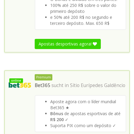
100% até 250 R$ sobre o valor do
primeiro depósito
e 50% até 200 R$ no segundo e
terceiro depósito. Max. 650 R$
Apostas desportivas agora!
Premium
online
Bet365
sucht in
Sítio Eurípedes Galdêncio
Aposte agora com o líder mundial
Bet365 ★
Bônus
de apostas esportivas de até
R$ 200
✓
Suporta PIX como um depósito ✓