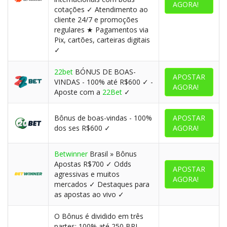
AGORA!
cotações ✓ Atendimento ao
cliente 24/7 e promoções
regulares ★ Pagamentos via
Pix, cartões, carteiras digitais
✓
22bet
BÓNUS DE BOAS-
APOSTAR
VINDAS - 100% até R$600 ✓ -
AGORA!
Aposte com a
22Bet
✓
Bônus de boas-vindas - 100%
APOSTAR
dos ses R$600 ✓
AGORA!
Betwinner
Brasil » Bônus
Apostas R$700 ✓ Odds
APOSTAR
agressivas e muitos
AGORA!
mercados ✓ Destaques para
as apostas ao vivo ✓
O Bônus é dividido em três
partes: 100% até 250 BRL