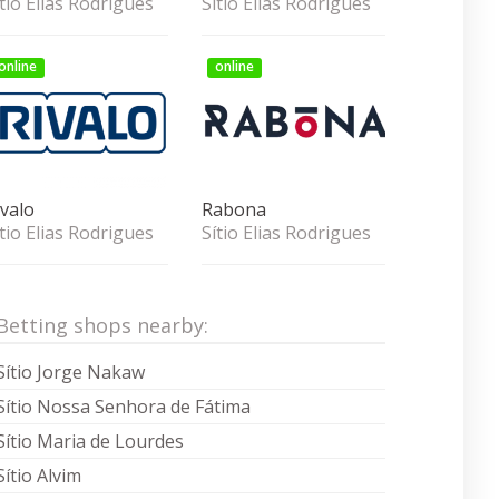
ítio Elias Rodrigues
Sítio Elias Rodrigues
online
online
ivalo
Rabona
ítio Elias Rodrigues
Sítio Elias Rodrigues
Betting shops nearby:
Sítio Jorge Nakaw
Sítio Nossa Senhora de Fátima
Sítio Maria de Lourdes
Sítio Alvim