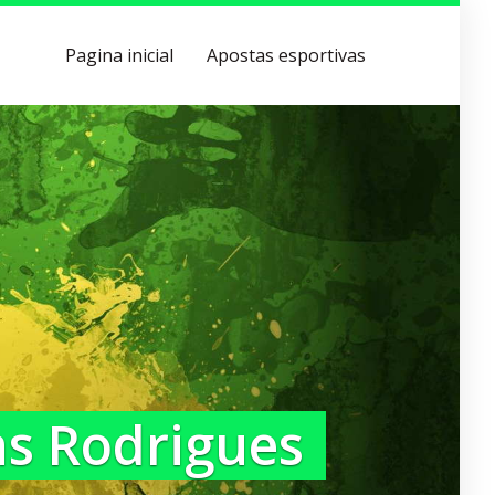
Pagina inicial
Apostas esportivas
ias Rodrigues