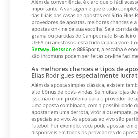
Além da conveniência, é claro que o fácil ace
importante. A vantagem é que é tudo comple
das filiais das casas de apostas em
Sítio Elias
provedores de apostas, melhores chances e a 
apostas on-line de sua escolha. Seja corrida 
grama ou partidas do Campeonato Brasileiro 
UEFA ou amistosos: está tudo lá para você. C
Betway
,
Betsson
e
888Sport
, a escolha é e
são incomuns podem ser feitas on-line facilm
As melhores chances e tipos de apo
Elias Rodrigues
especialmente lucrat
Além da aposta simples clássica, existem tam
alto bônus de boas-vindas. Se muitas lojas 
isso não é um problema para o provedor de 
uma aposta combinada, com a possibilidade de
apostar em uma derrota, vitória ou empate, p
especiais ao vivo. As apostas ao vivo são par
futebol. Por exemplo, você pode apostar em q
disponíveis em todos os provedores de apost