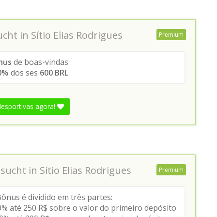
ucht in
Sítio Elias Rodrigues
Premium
nus
de boas-vindas
0%
dos ses
600 BRL
esportivas agora!
sucht in
Sítio Elias Rodrigues
Premium
ônus é dividido em três partes:
% até 250 R$ sobre o valor do primeiro depósito