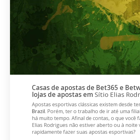
Casas de apostas de Bet365 e Be
lojas de apostas em
Sítio Elias Rod
Apostas esportivas clássicas existem desde 
Brazil
. Porém, ter o trabalho de ir até uma fil
há muito tempo. Afinal de contas, o que você f
Elias Rodrigues não estiver aberto ou à noite
rapidamente fazer suas apostas esportivas?