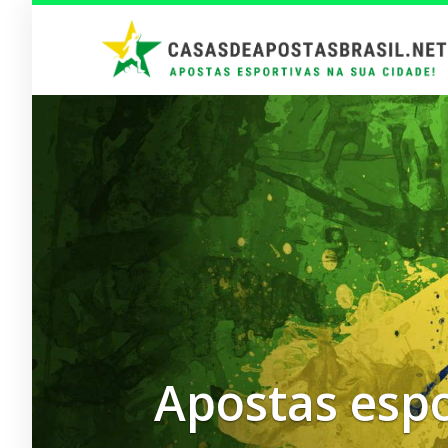
Skip
to
main
content
Apostas esp