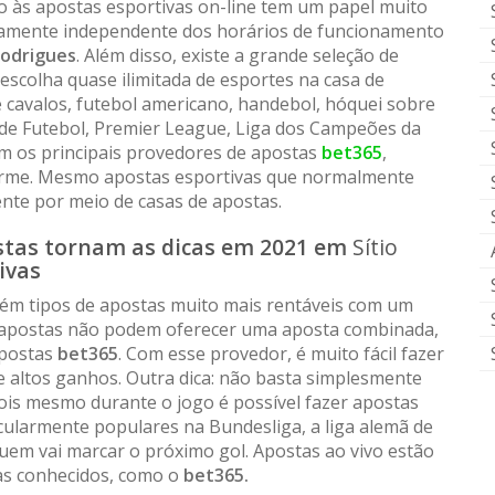
sso às apostas esportivas on-line tem um papel muito
tamente independente dos horários de funcionamento
 Rodrigues
. Além disso, existe a grande seleção de
escolha quase ilimitada de esportes na casa de
de cavalos, futebol americano, handebol, hóquei sobre
de Futebol, Premier League, Liga dos Campeões da
om os principais provedores de apostas
bet365
,
norme. Mesmo apostas esportivas que normalmente
ente por meio de casas de apostas.
stas tornam as dicas em 202
1
em
Sítio
ivas
bém tipos de apostas muito mais rentáveis com um
de apostas não podem oferecer uma aposta combinada,
apostas
bet365
. Com esse provedor, é muito fácil fazer
 altos ganhos. Outra dica: não basta simplesmente
ois mesmo durante o jogo é possível fazer apostas
ticularmente populares na Bundesliga, a liga alemã de
uem vai marcar o próximo gol. Apostas ao vivo estão
as conhecidos, como o
bet365.