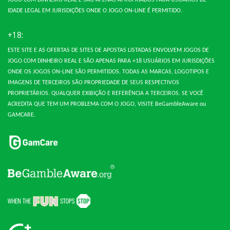
JOGO COM DINHEIRO REAL E SÃO APENAS APROPRIADOS PARA USUÁRIOS DE
IDADE LEGAL EM JURISDIÇÕES ONDE O JOGO ON-LINE É PERMITIDO.
+18:
ESTE SITE E AS OFERTAS DE SITES DE APOSTAS LISTADAS ENVOLVEM JOGOS DE
JOGO COM DINHEIRO REAL E SÃO APENAS PARA +18 USUÁRIOS EM JURISDIÇÕES
ONDE OS JOGOS ON-LINE SÃO PERMITIDOS.
TODAS AS MARCAS, LOGOTIPOS E
IMAGENS DE TERCEIROS SÃO PROPRIEDADE DE SEUS RESPECTIVOS
PROPRIETÁRIOS.
QUALQUER EXIBIÇÃO E REFERÊNCIA A TERCEIROS.
SE VOCÊ
ACREDITA QUE TEM UM PROBLEMA COM O JOGO, VISITE BeGambleAware ou
GAMCARE.