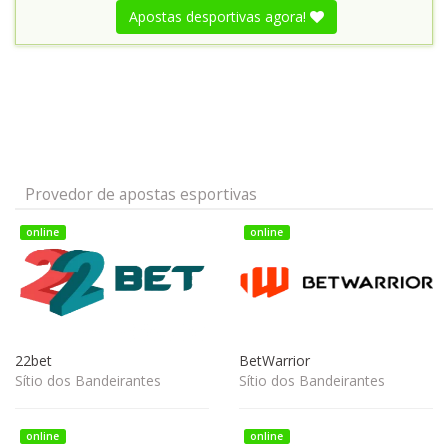
Apostas desportivas agora!
Provedor de apostas esportivas
online
online
22bet
BetWarrior
Sítio dos Bandeirantes
Sítio dos Bandeirantes
online
online