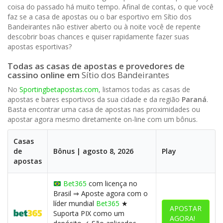
coisa do passado há muito tempo. Afinal de contas, o que você
faz se a casa de apostas ou o bar esportivo em Sítio dos
Bandeirantes não estiver aberto ou à noite você de repente
descobrir boas chances e quiser rapidamente fazer suas
apostas esportivas?
Todas as casas de apostas
e provedores de
cassino online
em
Sítio dos Bandeirantes
No
Sportingbetapostas.com
, listamos todas as casas de
apostas e bares esportivos da sua cidade e da região
Paraná
.
Basta encontrar uma casa de apostas nas proximidades ou
apostar agora mesmo diretamente on-line com um bônus.
Casas
de
Bônus | agosto 8, 2026
Play
apostas
Bet365
com licença no
Brasil ⇒ Aposte agora com o
líder mundial
Bet365
★
APOSTAR
Suporta PIX como um
AGORA!