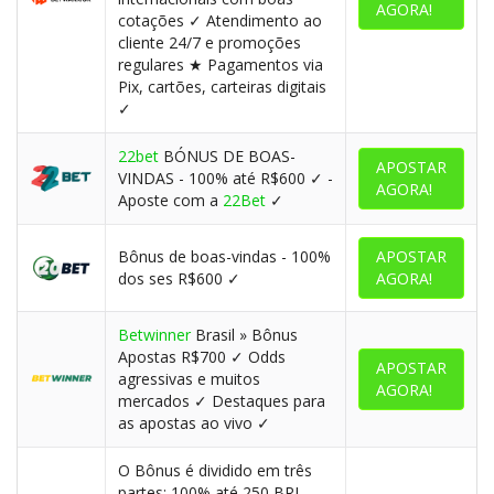
AGORA!
cotações ✓ Atendimento ao
cliente 24/7 e promoções
regulares ★ Pagamentos via
Pix, cartões, carteiras digitais
✓
22bet
BÓNUS DE BOAS-
APOSTAR
VINDAS - 100% até R$600 ✓ -
AGORA!
Aposte com a
22Bet
✓
Bônus de boas-vindas - 100%
APOSTAR
dos ses R$600 ✓
AGORA!
Betwinner
Brasil » Bônus
Apostas R$700 ✓ Odds
APOSTAR
agressivas e muitos
AGORA!
mercados ✓ Destaques para
as apostas ao vivo ✓
O Bônus é dividido em três
partes: 100% até 250 BRL