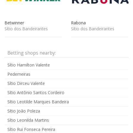
Betwinner
Rabona
Sítio dos Bandeirantes
Sítio dos Bandeirantes
Betting shops nearby:
Sítio Hamilton Valente
Pederneiras
Sítio Dirceu Valente
Sítio Antônio Santos Cordeiro
Sítio Leotilde Marques Bandeira
Sítio João Poleza
Sítio Leonilda Martins
Sítio Rui Fonseca Pereira