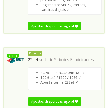
Pagamentos via Pix, cartões,
carteiras digitais ✓
Apostas desportivas agora!
Premium
online
22bet
sucht in
Sítio dos Bandeirantes
BÓNUS DE BOAS-VINDAS ✓
100%
até
R$600 / 122€ ✓
Aposte com a 22Bet ✓
Apostas desportivas agora!