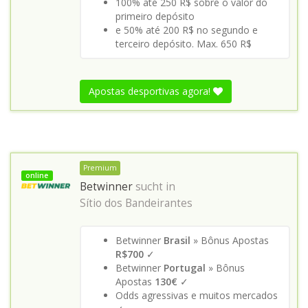
100% até 250 R$ sobre o valor do
primeiro depósito
e 50% até 200 R$ no segundo e
terceiro depósito. Max. 650 R$
Apostas desportivas agora!
Premium
online
Betwinner
sucht in
Sítio dos Bandeirantes
Betwinner
Brasil
» Bônus Apostas
R$700
✓
Betwinner
Portugal
» Bônus
Apostas
130€
✓
Odds agressivas e muitos mercados