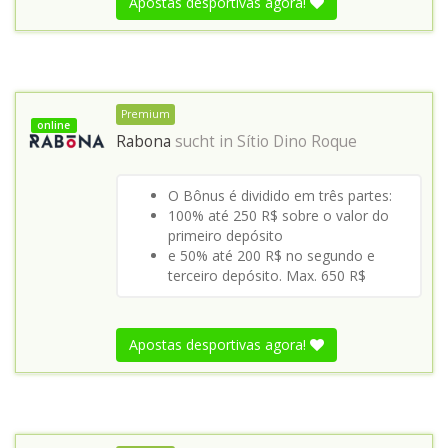
Apostas desportivas agora!
Premium
online
Rabona
sucht in
Sítio Dino Roque
O Bônus é dividido em três partes:
100% até 250 R$ sobre o valor do
primeiro depósito
e 50% até 200 R$ no segundo e
terceiro depósito. Max. 650 R$
Apostas desportivas agora!