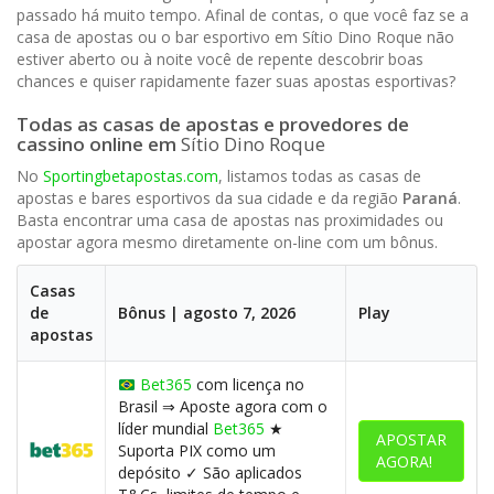
passado há muito tempo. Afinal de contas, o que você faz se a
casa de apostas ou o bar esportivo em Sítio Dino Roque não
estiver aberto ou à noite você de repente descobrir boas
chances e quiser rapidamente fazer suas apostas esportivas?
Todas as casas de apostas
e provedores de
cassino online
em
Sítio Dino Roque
No
Sportingbetapostas.com
, listamos todas as casas de
apostas e bares esportivos da sua cidade e da região
Paraná
.
Basta encontrar uma casa de apostas nas proximidades ou
apostar agora mesmo diretamente on-line com um bônus.
Casas
de
Bônus | agosto 7, 2026
Play
apostas
Bet365
com licença no
Brasil ⇒ Aposte agora com o
líder mundial
Bet365
★
APOSTAR
Suporta PIX como um
AGORA!
depósito ✓ São aplicados