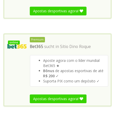
Apostas desportivas agora!
Premium
online
Bet365
sucht in
Sítio Dino Roque
Aposte agora com o líder mundial
Bet365 ★
Bônus
de apostas esportivas de até
R$ 200
✓
Suporta PIX como um depósito ✓
Apostas desportivas agora!