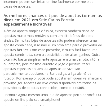
incomuns podem ser feitas on-line facilmente por meio de
casas de apostas.
As melhores chances e tipos de apostas tornam as
dicas em 202
1
em
Sítio Carlos Portela
especialmente lucrativas
Além da aposta simples clássica, existem também tipos de
apostas muito mais rentáveis com um alto bônus de boas-
vindas. Se muitas lojas de apostas não podem oferecer uma
aposta combinada, isso não é um problema para o provedor de
apostas
bet365
. Com esse provedor, é muito fácil fazer uma
aposta combinada, com a possibilidade de altos ganhos. Outra
dica: não basta simplesmente apostar em uma derrota, vitória
ou empate, pois mesmo durante o jogo é possível fazer
apostas especiais ao vivo. As apostas ao vivo são
particularmente populares na Bundesliga, a liga alemã de
futebol. Por exemplo, você pode apostar em quem vai marcar o
próximo gol. Apostas ao vivo estão disponíveis em todos os
provedores de apostas conhecidos, como o
bet365.
Encontre agora mesmo uma loja de apostas perto de você! Ou
aposte on-line pelo seu smartphone!