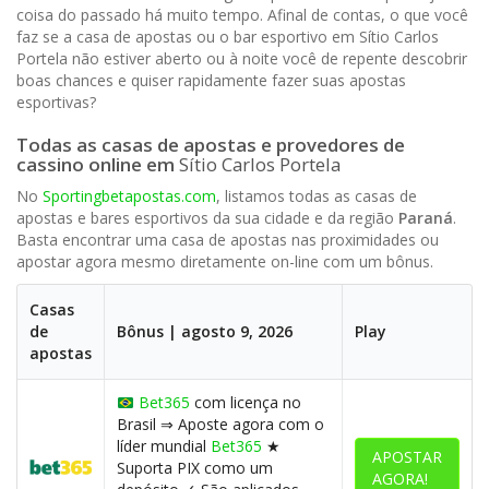
coisa do passado há muito tempo. Afinal de contas, o que você
faz se a casa de apostas ou o bar esportivo em Sítio Carlos
Portela não estiver aberto ou à noite você de repente descobrir
boas chances e quiser rapidamente fazer suas apostas
esportivas?
Todas as casas de apostas
e provedores de
cassino online
em
Sítio Carlos Portela
No
Sportingbetapostas.com
, listamos todas as casas de
apostas e bares esportivos da sua cidade e da região
Paraná
.
Basta encontrar uma casa de apostas nas proximidades ou
apostar agora mesmo diretamente on-line com um bônus.
Casas
de
Bônus | agosto 9, 2026
Play
apostas
Bet365
com licença no
Brasil ⇒ Aposte agora com o
líder mundial
Bet365
★
APOSTAR
Suporta PIX como um
AGORA!