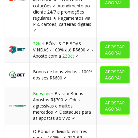
AGORA!
cotações ✓ Atendimento ao
cliente 24/7 e promoções
regulares ★ Pagamentos via
Pix, cartões, carteiras digitais
✓
22bet
BÓNUS DE BOAS-
APOSTAR
VINDAS - 100% até R$600 ✓ -
AGORA!
Aposte com a
22Bet
✓
Bônus de boas-vindas - 100%
APOSTAR
dos ses R$600 ✓
AGORA!
Betwinner
Brasil » Bônus
Apostas R$700 ✓ Odds
APOSTAR
agressivas e muitos
AGORA!
mercados ✓ Destaques para
as apostas ao vivo ✓
O Bônus é dividido em três
partes: 100% até 250 BRL