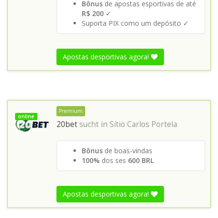
Bônus
de apostas esportivas de até
R$ 200
✓
Suporta PIX como um depósito ✓
Apostas desportivas agora!
Premium
online
20bet
sucht in
Sítio Carlos Portela
Bônus
de boas-vindas
100%
dos ses
600 BRL
Apostas desportivas agora!