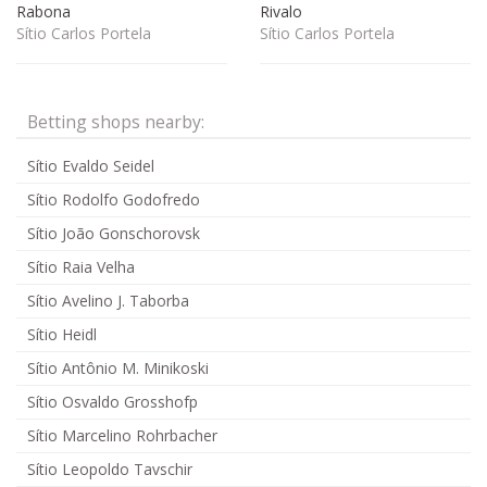
Rabona
Rivalo
Sítio Carlos Portela
Sítio Carlos Portela
Betting shops nearby:
Sítio Evaldo Seidel
Sítio Rodolfo Godofredo
Sítio João Gonschorovsk
Sítio Raia Velha
Sítio Avelino J. Taborba
Sítio Heidl
Sítio Antônio M. Minikoski
Sítio Osvaldo Grosshofp
Sítio Marcelino Rohrbacher
Sítio Leopoldo Tavschir