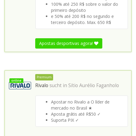
100% até 250 R$ sobre o valor do
primeiro depósito
e 50% até 200 R$ no segundo e
terceiro depósito. Max. 650 R$
Apostas desportivas agora!
Premium
online
Rivalo
sucht in
Sítio Aurélio Faganholo
Apostar no Rivalo a O líder de
mercado no Brasil ★
Aposta grátis até R$50 ✓
Suporta PIX ✓