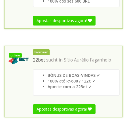
100%
dos ses
600 BRL
Apostas desportivas agora!
Premium
online
22bet
sucht in
Sítio Aurélio Faganholo
BÓNUS DE BOAS-VINDAS ✓
100%
até
R$600 / 122€ ✓
Aposte com a 22Bet ✓
Apostas desportivas agora!