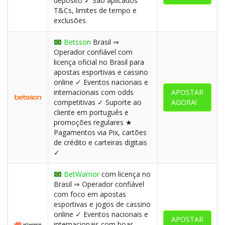
depósito ✓ São aplicados
T&Cs, limites de tempo e
exclusões
Betsson
Brasil ⇒
Operador confiável com
licença oficial no Brasil para
apostas esportivas e cassino
online ✓ Eventos nacionais e
internacionais com odds
APOSTAR
competitivas ✓ Suporte ao
AGORA!
cliente em português e
promoções regulares ★
Pagamentos via Pix, cartões
de crédito e carteiras digitais
✓
BetWarrior
com licença no
Brasil ⇒ Operador confiável
com foco em apostas
esportivas e jogos de cassino
online ✓ Eventos nacionais e
APOSTAR
internacionais com boas