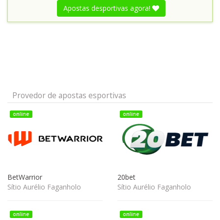
Apostas desportivas agora!
Provedor de apostas esportivas
online
online
BetWarrior
20bet
Sítio Aurélio Faganholo
Sítio Aurélio Faganholo
online
online