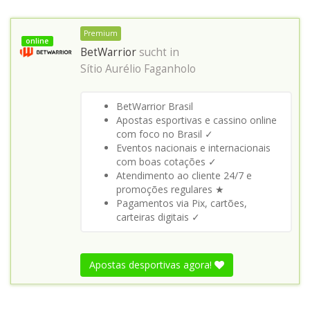
Premium
online
BetWarrior
sucht in
Sítio Aurélio Faganholo
BetWarrior Brasil
Apostas esportivas e cassino online
com foco no Brasil ✓
Eventos nacionais e internacionais
com boas cotações ✓
Atendimento ao cliente 24/7 e
promoções regulares ★
Pagamentos via Pix, cartões,
carteiras digitais ✓
Apostas desportivas agora!