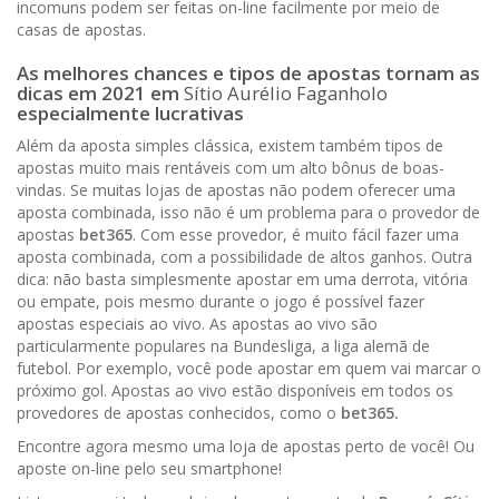
incomuns podem ser feitas on-line facilmente por meio de
casas de apostas.
As melhores chances e tipos de apostas tornam as
dicas em 202
1
em
Sítio Aurélio Faganholo
especialmente lucrativas
Além da aposta simples clássica, existem também tipos de
apostas muito mais rentáveis com um alto bônus de boas-
vindas. Se muitas lojas de apostas não podem oferecer uma
aposta combinada, isso não é um problema para o provedor de
apostas
bet365
. Com esse provedor, é muito fácil fazer uma
aposta combinada, com a possibilidade de altos ganhos. Outra
dica: não basta simplesmente apostar em uma derrota, vitória
ou empate, pois mesmo durante o jogo é possível fazer
apostas especiais ao vivo. As apostas ao vivo são
particularmente populares na Bundesliga, a liga alemã de
futebol. Por exemplo, você pode apostar em quem vai marcar o
próximo gol. Apostas ao vivo estão disponíveis em todos os
provedores de apostas conhecidos, como o
bet365.
Encontre agora mesmo uma loja de apostas perto de você! Ou
aposte on-line pelo seu smartphone!