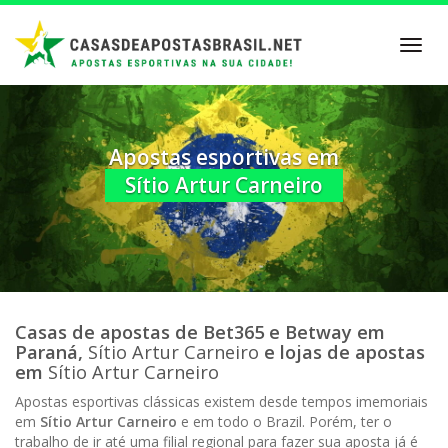
Skip
to
Toggl
main
navig
content
Apostas esportivas em
Sítio Artur Carneiro
Casas de apostas de Bet365 e Betway em
Paraná,
Sítio Artur Carneiro
e lojas de apostas
em
Sítio Artur Carneiro
Apostas esportivas clássicas existem desde tempos imemoriais
em
Sítio Artur Carneiro
e em todo o Brazil. Porém, ter o
trabalho de ir até uma filial regional para fazer sua aposta já é