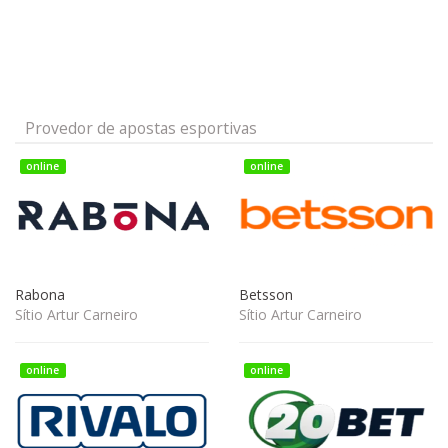
Provedor de apostas esportivas
online
online
Rabona
Betsson
Sítio Artur Carneiro
Sítio Artur Carneiro
online
online