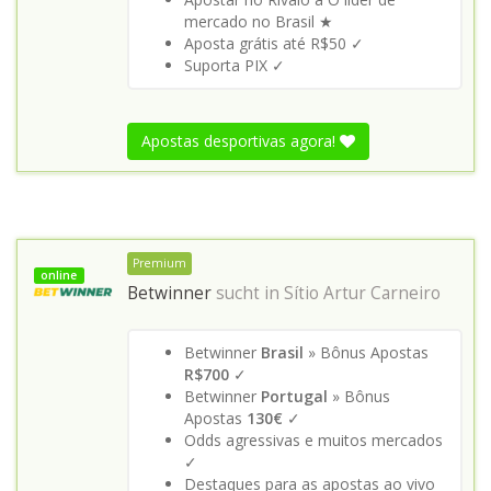
mercado no Brasil ★
Aposta grátis até R$50 ✓
Suporta PIX ✓
Apostas desportivas agora!
Premium
online
Betwinner
sucht in
Sítio Artur Carneiro
Betwinner
Brasil
» Bônus Apostas
R$700
✓
Betwinner
Portugal
» Bônus
Apostas
130€
✓
Odds agressivas e muitos mercados
✓
Destaques para as apostas ao vivo