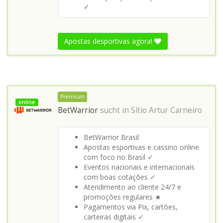
✓
Apostas desportivas agora!
Premium
online
BetWarrior
sucht in
Sítio Artur Carneiro
BetWarrior Brasil
Apostas esportivas e cassino online
com foco no Brasil ✓
Eventos nacionais e internacionais
com boas cotações ✓
Atendimento ao cliente 24/7 e
promoções regulares ★
Pagamentos via Pix, cartões,
carteiras digitais ✓