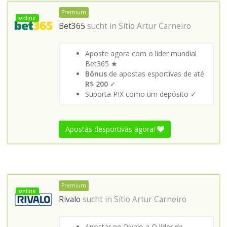
Premium
online
Bet365
sucht in
Sítio Artur Carneiro
Aposte agora com o líder mundial
Bet365 ★
Bônus
de apostas esportivas de até
R$ 200
✓
Suporta PIX como um depósito ✓
Apostas desportivas agora!
Premium
online
Rivalo
sucht in
Sítio Artur Carneiro
Apostar no Rivalo a O líder de