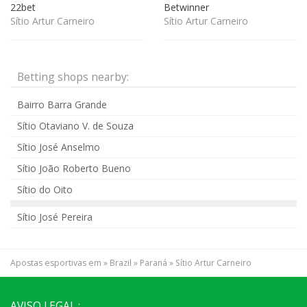
22bet
Betwinner
Sítio Artur Carneiro
Sítio Artur Carneiro
Betting shops nearby:
Bairro Barra Grande
Sítio Otaviano V. de Souza
Sítio José Anselmo
Sítio João Roberto Bueno
Sítio do Oito
Sítio José Pereira
Apostas esportivas em
»
Brazil
»
Paraná
»
Sítio Artur Carneiro
AVISO LEGAL :