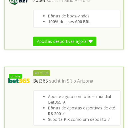
20bet
sucht in
Sítio Arizona
Bônus
de boas-vindas
100%
dos ses
600 BRL
Apostas desportivas agora!
Premium
online
Bet365
sucht in
Sítio Arizona
Aposte agora com o líder mundial
Bet365 ★
Bônus
de apostas esportivas de até
R$ 200
✓
Suporta PIX como um depósito ✓