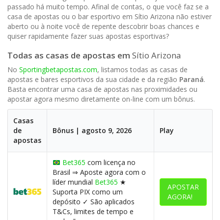
passado há muito tempo. Afinal de contas, o que você faz se a
casa de apostas ou o bar esportivo em Sítio Arizona não estiver
aberto ou à noite você de repente descobrir boas chances e
quiser rapidamente fazer suas apostas esportivas?
Todas as casas de apostas em
Sítio Arizona
No
Sportingbetapostas.com
, listamos todas as casas de
apostas e bares esportivos da sua cidade e da região
Paraná
.
Basta encontrar uma casa de apostas nas proximidades ou
apostar agora mesmo diretamente on-line com um bônus.
Casas
de
Bônus | agosto 9, 2026
Play
apostas
Bet365
com licença no
Brasil ⇒ Aposte agora com o
líder mundial
Bet365
★
APOSTAR
Suporta PIX como um
AGORA!
depósito ✓ São aplicados
T&Cs, limites de tempo e