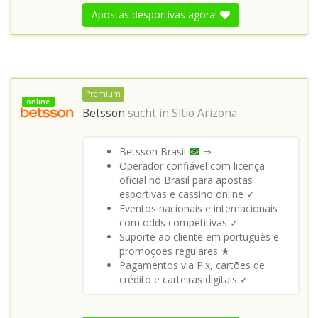
Apostas desportivas agora!
Premium
online
Betsson
sucht in
Sítio Arizona
Betsson Brasil
⇒
Operador confiável com licença
oficial no Brasil para apostas
esportivas e cassino online ✓
Eventos nacionais e internacionais
com odds competitivas ✓
Suporte ao cliente em português e
promoções regulares ★
Pagamentos via Pix, cartões de
crédito e carteiras digitais ✓