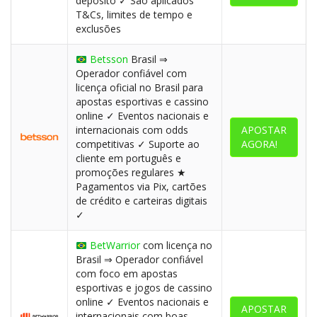
depósito ✓ São aplicados
T&Cs, limites de tempo e
exclusões
Betsson
Brasil ⇒
Operador confiável com
licença oficial no Brasil para
apostas esportivas e cassino
online ✓ Eventos nacionais e
internacionais com odds
APOSTAR
competitivas ✓ Suporte ao
AGORA!
cliente em português e
promoções regulares ★
Pagamentos via Pix, cartões
de crédito e carteiras digitais
✓
BetWarrior
com licença no
Brasil ⇒ Operador confiável
com foco em apostas
esportivas e jogos de cassino
online ✓ Eventos nacionais e
APOSTAR
internacionais com boas