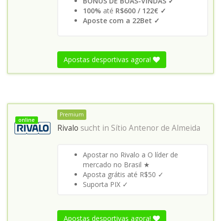
BÓNUS DE BOAS-VINDAS ✓
100%
até
R$600 / 122€ ✓
Aposte com a 22Bet ✓
Apostas desportivas agora!
Premium
online
Rivalo
sucht in
Sítio Antenor de Almeida
Apostar no Rivalo a O líder de
mercado no Brasil ★
Aposta grátis até R$50 ✓
Suporta PIX ✓
Apostas desportivas agora!