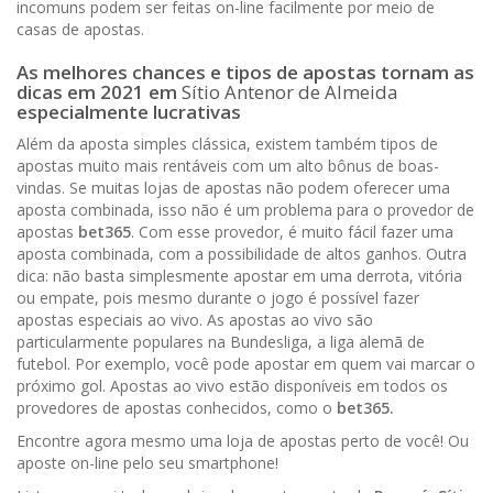
incomuns podem ser feitas on-line facilmente por meio de
casas de apostas.
As melhores chances e tipos de apostas tornam as
dicas em 202
1
em
Sítio Antenor de Almeida
especialmente lucrativas
Além da aposta simples clássica, existem também tipos de
apostas muito mais rentáveis com um alto bônus de boas-
vindas. Se muitas lojas de apostas não podem oferecer uma
aposta combinada, isso não é um problema para o provedor de
apostas
bet365
. Com esse provedor, é muito fácil fazer uma
aposta combinada, com a possibilidade de altos ganhos. Outra
dica: não basta simplesmente apostar em uma derrota, vitória
ou empate, pois mesmo durante o jogo é possível fazer
apostas especiais ao vivo. As apostas ao vivo são
particularmente populares na Bundesliga, a liga alemã de
futebol. Por exemplo, você pode apostar em quem vai marcar o
próximo gol. Apostas ao vivo estão disponíveis em todos os
provedores de apostas conhecidos, como o
bet365.
Encontre agora mesmo uma loja de apostas perto de você! Ou
aposte on-line pelo seu smartphone!