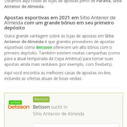
Listamos aqui todas as lojas de apostas perto de
Paraná,
Sítio
Antenor de Almeida
.
Apostas esportivas em 202
1
em
Sítio Antenor de
Almeida
com um grande bônus em seu primeiro
depósito
Outra grande vantagem sobre as lojas de apostas em
Sítio
Antenor de Almeida
é que grandes provedores de apostas
esportivas como
Betsson
oferecem um alto bônus com o
primeiro depósito. Também existem muitas campanhas (como
para a atual temporada da Copa América) para tornar suas
apostas ainda mais rentáveis (por exemplo, com freebets).
Aqui você encontra as melhores casas de apostas on-line,
incluindo as ofertas atuais de boas-vindas:
Premium
online
Betsson
sucht in
Sítio Antenor de Almeida