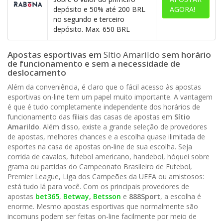
depósito e 50% até 200 BRL
AGORA!
no segundo e terceiro
depósito. Max. 650 BRL
Apostas esportivas em
Sítio Amarildo
sem horário
de funcionamento e sem a necessidade de
deslocamento
Além da conveniência, é claro que o fácil acesso às apostas
esportivas on-line tem um papel muito importante. A vantagem
é que é tudo completamente independente dos horários de
funcionamento das filiais das casas de apostas em
Sítio
Amarildo
. Além disso, existe a grande seleção de provedores
de apostas, melhores chances e a escolha quase ilimitada de
esportes na casa de apostas on-line de sua escolha. Seja
corrida de cavalos, futebol americano, handebol, hóquei sobre
grama ou partidas do Campeonato Brasileiro de Futebol,
Premier League, Liga dos Campeões da UEFA ou amistosos:
está tudo lá para você. Com os principais provedores de
apostas
bet365
,
Betway
,
Betsson
e
888Sport
, a escolha é
enorme. Mesmo apostas esportivas que normalmente são
incomuns podem ser feitas on-line facilmente por meio de