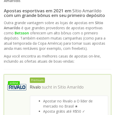
Amarildo
.
Apostas esportivas em 202
1
em
Sítio Amarildo
com um grande bônus em seu primeiro depósito
Outra grande vantagem sobre as lojas de apostas em
Sítio
Amarildo
é que grandes provedores de apostas esportivas
como
Betsson
oferecem um alto bônus com o primeiro
depósito. Também existem muitas campanhas (como para a
atual temporada da Copa América) para tornar suas apostas
ainda mais rentáveis (por exemplo, com freebets).
Aqui você encontra as melhores casas de apostas on-line,
incluindo as ofertas atuais de boas-vindas:
Premium
online
Rivalo
sucht in
Sítio Amarildo
Apostar no Rivalo a O líder de
mercado no Brasil ★
Aposta grátis até R$50 ✓