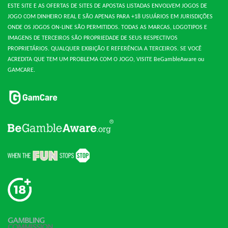
ESTE SITE E AS OFERTAS DE SITES DE APOSTAS LISTADAS ENVOLVEM JOGOS DE
JOGO COM DINHEIRO REAL E SÃO APENAS PARA +18 USUÁRIOS EM JURISDIÇÕES
ONDE OS JOGOS ON-LINE SÃO PERMITIDOS.
TODAS AS MARCAS, LOGOTIPOS E
IMAGENS DE TERCEIROS SÃO PROPRIEDADE DE SEUS RESPECTIVOS
PROPRIETÁRIOS.
QUALQUER EXIBIÇÃO E REFERÊNCIA A TERCEIROS.
SE VOCÊ
ACREDITA QUE TEM UM PROBLEMA COM O JOGO, VISITE BeGambleAware ou
GAMCARE.