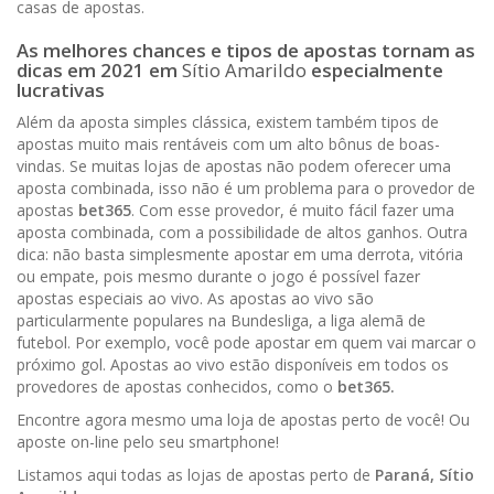
casas de apostas.
As melhores chances e tipos de apostas tornam as
dicas em 202
1
em
Sítio Amarildo
especialmente
lucrativas
Além da aposta simples clássica, existem também tipos de
apostas muito mais rentáveis com um alto bônus de boas-
vindas. Se muitas lojas de apostas não podem oferecer uma
aposta combinada, isso não é um problema para o provedor de
apostas
bet365
. Com esse provedor, é muito fácil fazer uma
aposta combinada, com a possibilidade de altos ganhos. Outra
dica: não basta simplesmente apostar em uma derrota, vitória
ou empate, pois mesmo durante o jogo é possível fazer
apostas especiais ao vivo. As apostas ao vivo são
particularmente populares na Bundesliga, a liga alemã de
futebol. Por exemplo, você pode apostar em quem vai marcar o
próximo gol. Apostas ao vivo estão disponíveis em todos os
provedores de apostas conhecidos, como o
bet365.
Encontre agora mesmo uma loja de apostas perto de você! Ou
aposte on-line pelo seu smartphone!
Listamos aqui todas as lojas de apostas perto de
Paraná,
Sítio