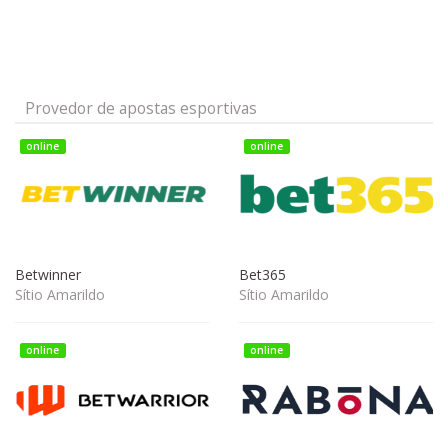
Provedor de apostas esportivas
online
online
Betwinner
Bet365
Sítio Amarildo
Sítio Amarildo
online
online