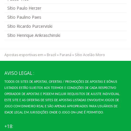
Sítio Paulo Herzer
Sítio Paulino Paes
Sítio Ricardo Purcerviski
Sítio Henrique Arikraschinski
Apostas esportivas em
»
Brazil
»
Paraná
»
Sítio Acelão Moro
AVISO LEGAL :
TODOS OS SITES DE APOSTAS, OFERTAS / PROMOÇÕES DE APOSTAS E BÔNUS
LISTADOS ESTÃO SUJEITOS AOS TERMOS E CONDIÇÕES DE CADA RESPECTIVO
OPERADOR DE APOSTAS E PODEM INCLUIR REQUISITOS DE AJUSTE INDIVIDUAL.
ESTE SITE E AS OFERTAS DE SITES DE APOSTAS LISTADAS ENVOLVEM JOGOS DE
JOGO COM DINHEIRO REAL E SÃO APENAS APROPRIADOS PARA USUÁRIOS DE
IDADE LEGAL EM JURISDIÇÕES ONDE O JOGO ON-LINE É PERMITIDO.
+18: