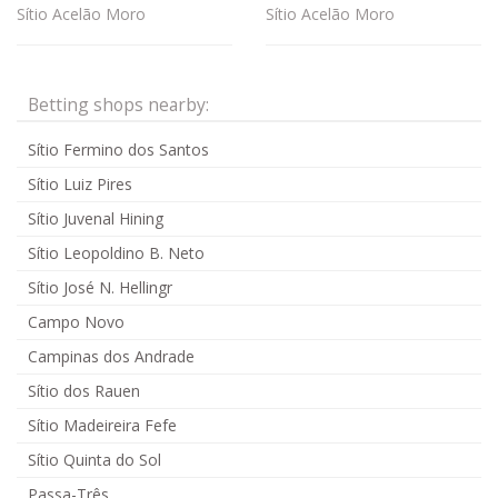
Sítio Acelão Moro
Sítio Acelão Moro
Betting shops nearby:
Sítio Fermino dos Santos
Sítio Luiz Pires
Sítio Juvenal Hining
Sítio Leopoldino B. Neto
Sítio José N. Hellingr
Campo Novo
Campinas dos Andrade
Sítio dos Rauen
Sítio Madeireira Fefe
Sítio Quinta do Sol
Passa-Três