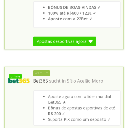
BÓNUS DE BOAS-VINDAS ✓
100%
até
R$600 / 122€ ✓
Aposte com a 22Bet ✓
Apostas desportivas agora!
Premium
online
Bet365
sucht in
Sítio Acelão Moro
Aposte agora com o líder mundial
Bet365 ★
Bônus
de apostas esportivas de até
R$ 200
✓
Suporta PIX como um depósito ✓