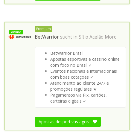
Premium
online
BetWarrior
sucht in
Sítio Acelão Moro
BetWarrior Brasil
Apostas esportivas e cassino online
com foco no Brasil ✓
Eventos nacionais e internacionais
com boas cotações ✓
Atendimento ao cliente 24/7 e
promoções regulares ★
Pagamentos via Pix, cartões,
carteiras digitais ✓
Apostas desportivas agora!