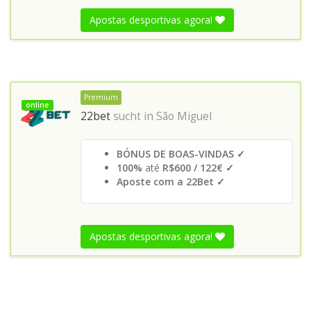
Apostas desportivas agora!
Premium
online
22bet
sucht in
São Miguel
BÓNUS DE BOAS-VINDAS ✓
100%
até
R$600 / 122€ ✓
Aposte com a 22Bet ✓
Apostas desportivas agora!