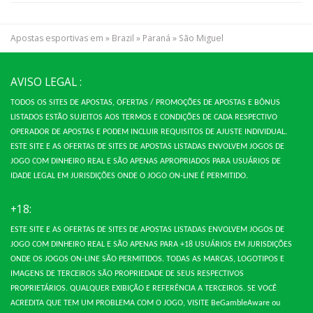
Apostas esportivas em
»
Brazil
»
Paraná
»
São Miguel
AVISO LEGAL :
TODOS OS SITES DE APOSTAS, OFERTAS / PROMOÇÕES DE APOSTAS E BÔNUS
LISTADOS ESTÃO SUJEITOS AOS TERMOS E CONDIÇÕES DE CADA RESPECTIVO
OPERADOR DE APOSTAS E PODEM INCLUIR REQUISITOS DE AJUSTE INDIVIDUAL.
ESTE SITE E AS OFERTAS DE SITES DE APOSTAS LISTADAS ENVOLVEM JOGOS DE
JOGO COM DINHEIRO REAL E SÃO APENAS APROPRIADOS PARA USUÁRIOS DE
IDADE LEGAL EM JURISDIÇÕES ONDE O JOGO ON-LINE É PERMITIDO.
+18:
ESTE SITE E AS OFERTAS DE SITES DE APOSTAS LISTADAS ENVOLVEM JOGOS DE
JOGO COM DINHEIRO REAL E SÃO APENAS PARA +18 USUÁRIOS EM JURISDIÇÕES
ONDE OS JOGOS ON-LINE SÃO PERMITIDOS.
TODAS AS MARCAS, LOGOTIPOS E
IMAGENS DE TERCEIROS SÃO PROPRIEDADE DE SEUS RESPECTIVOS
PROPRIETÁRIOS.
QUALQUER EXIBIÇÃO E REFERÊNCIA A TERCEIROS.
SE VOCÊ
ACREDITA QUE TEM UM PROBLEMA COM O JOGO, VISITE BeGambleAware ou