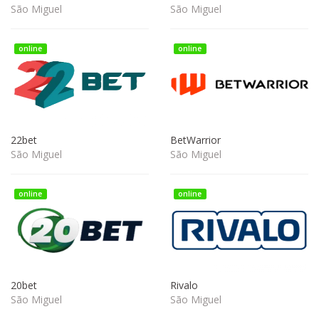
São Miguel
São Miguel
online
online
22bet
BetWarrior
São Miguel
São Miguel
online
online
20bet
Rivalo
São Miguel
São Miguel