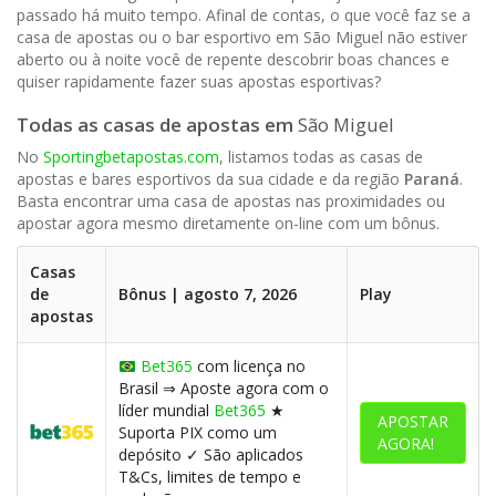
passado há muito tempo. Afinal de contas, o que você faz se a
casa de apostas ou o bar esportivo em São Miguel não estiver
aberto ou à noite você de repente descobrir boas chances e
quiser rapidamente fazer suas apostas esportivas?
Todas as casas de apostas em
São Miguel
No
Sportingbetapostas.com
, listamos todas as casas de
apostas e bares esportivos da sua cidade e da região
Paraná
.
Basta encontrar uma casa de apostas nas proximidades ou
apostar agora mesmo diretamente on-line com um bônus.
Casas
de
Bônus | agosto 7, 2026
Play
apostas
Bet365
com licença no
Brasil ⇒ Aposte agora com o
líder mundial
Bet365
★
APOSTAR
Suporta PIX como um
AGORA!
depósito ✓ São aplicados
T&Cs, limites de tempo e