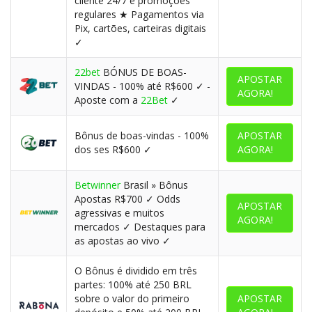
cliente 24/7 e promoções
regulares ★ Pagamentos via
Pix, cartões, carteiras digitais
✓
22bet
BÓNUS DE BOAS-
APOSTAR
VINDAS - 100% até R$600 ✓ -
AGORA!
Aposte com a
22Bet
✓
Bônus de boas-vindas - 100%
APOSTAR
dos ses R$600 ✓
AGORA!
Betwinner
Brasil » Bônus
Apostas R$700 ✓ Odds
APOSTAR
agressivas e muitos
AGORA!
mercados ✓ Destaques para
as apostas ao vivo ✓
O Bônus é dividido em três
partes: 100% até 250 BRL
sobre o valor do primeiro
APOSTAR