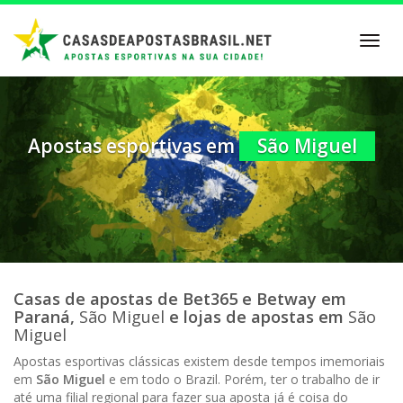
Skip
to
Toggl
main
navig
content
Apostas esportivas em
São Miguel
Casas de apostas de Bet365 e Betway em
Paraná,
São Miguel
e lojas de apostas em
São
Miguel
Apostas esportivas clássicas existem desde tempos imemoriais
em
São Miguel
e em todo o Brazil. Porém, ter o trabalho de ir
até uma filial regional para fazer sua aposta já é coisa do