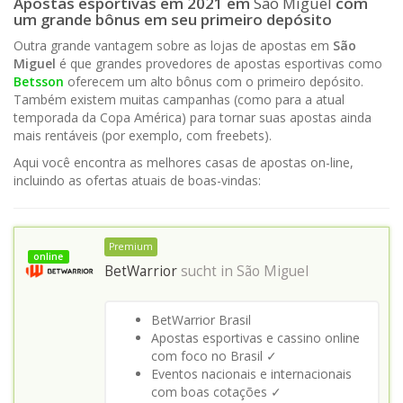
Apostas esportivas em 202
1
em
São Miguel
com
um grande bônus em seu primeiro depósito
Outra grande vantagem sobre as lojas de apostas em
São
Miguel
é que grandes provedores de apostas esportivas como
Betsson
oferecem um alto bônus com o primeiro depósito.
Também existem muitas campanhas (como para a atual
temporada da Copa América) para tornar suas apostas ainda
mais rentáveis (por exemplo, com freebets).
Aqui você encontra as melhores casas de apostas on-line,
incluindo as ofertas atuais de boas-vindas:
Premium
online
BetWarrior
sucht in
São Miguel
BetWarrior Brasil
Apostas esportivas e cassino online
com foco no Brasil ✓
Eventos nacionais e internacionais
com boas cotações ✓