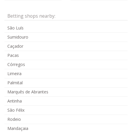
Betting shops nearby:
São Luís
Sumidouro
Caçador
Pacas
Córregos
Limeira
Palmital
Marquês de Abrantes
Antinha
São Félix
Rodeio
Mandaçaia