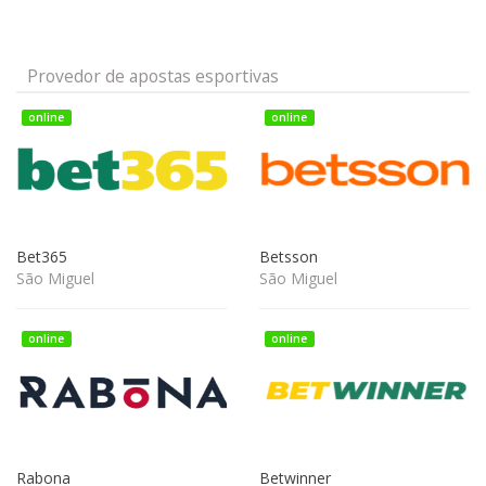
Provedor de apostas esportivas
online
online
Bet365
Betsson
São Miguel
São Miguel
online
online
Rabona
Betwinner