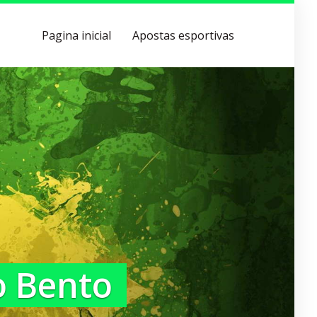
Pagina inicial
Apostas esportivas
o Bento