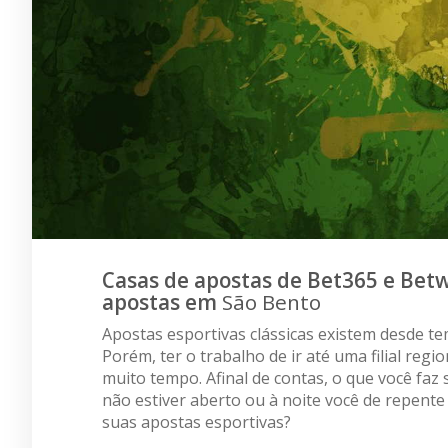
Casas de apostas de Bet365 e Be
apostas em
São Bento
Apostas esportivas clássicas existem desde 
Porém, ter o trabalho de ir até uma filial regi
muito tempo. Afinal de contas, o que você faz
não estiver aberto ou à noite você de repente
suas apostas esportivas?