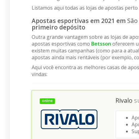
Listamos aqui todas as lojas de apostas perto
Apostas esportivas em 202
1
em
São
primeiro depósito
Outra grande vantagem sobre as lojas de ap
apostas esportivas como
Betsson
oferecem u
existem muitas campanhas (como para a atual
apostas ainda mais rentáveis (por exemplo, co
Aqui você encontra as melhores casas de apost
vindas:
Rivalo
s
online
Apo
Apo
Su