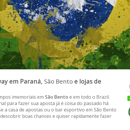
tway em
Paraná,
São Bento
e lojas de
tempos imemoriais em
São Bento
e em todo o Brazil.
onal para fazer sua aposta já é coisa do passado há
 se a casa de apostas ou o bar esportivo em São Bento
 descobrir boas chances e quiser rapidamente fazer