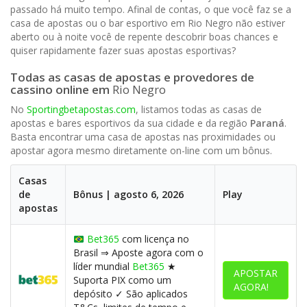
passado há muito tempo. Afinal de contas, o que você faz se a
casa de apostas ou o bar esportivo em Rio Negro não estiver
aberto ou à noite você de repente descobrir boas chances e
quiser rapidamente fazer suas apostas esportivas?
Todas as casas de apostas
e provedores de
cassino online
em
Rio Negro
No
Sportingbetapostas.com
, listamos todas as casas de
apostas e bares esportivos da sua cidade e da região
Paraná
.
Basta encontrar uma casa de apostas nas proximidades ou
apostar agora mesmo diretamente on-line com um bônus.
Casas
de
Bônus | agosto 6, 2026
Play
apostas
Bet365
com licença no
Brasil ⇒ Aposte agora com o
líder mundial
Bet365
★
APOSTAR
Suporta PIX como um
AGORA!
depósito ✓ São aplicados