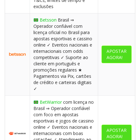
T&Cs, limites de tempo e
exclusões
Betsson
Brasil ⇒
Operador confiável com
licença oficial no Brasil para
apostas esportivas e cassino
online ✓ Eventos nacionais e
internacionais com odds
APOSTAR
competitivas ✓ Suporte ao
AGORA!
cliente em português e
promoções regulares ★
Pagamentos via Pix, cartões
de crédito e carteiras digitais
✓
BetWarrior
com licença no
Brasil ⇒ Operador confiável
com foco em apostas
esportivas e jogos de cassino
online ✓ Eventos nacionais e
APOSTAR
internacionais com boas
AGORA!
cotações ✓ Atendimento ao