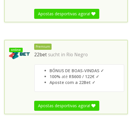
Apostas desportivas agora!
Premium
online
22bet
sucht in
Rio Negro
BÓNUS DE BOAS-VINDAS ✓
100%
até
R$600 / 122€ ✓
Aposte com a 22Bet ✓
Apostas desportivas agora!