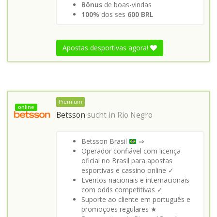
Bônus
de boas-vindas
100%
dos ses
600 BRL
Apostas desportivas agora!
Premium
online
Betsson
sucht in
Rio Negro
Betsson Brasil
⇒
Operador confiável com licença
oficial no Brasil para apostas
esportivas e cassino online ✓
Eventos nacionais e internacionais
com odds competitivas ✓
Suporte ao cliente em português e
promoções regulares ★