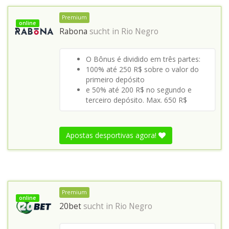
Premium
online
Rabona
sucht in
Rio Negro
O Bônus é dividido em três partes:
100% até 250 R$ sobre o valor do
primeiro depósito
e 50% até 200 R$ no segundo e
terceiro depósito. Max. 650 R$
Apostas desportivas agora!
Premium
online
20bet
sucht in
Rio Negro