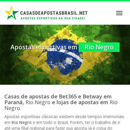
Skip
to
Toggl
main
navig
content
Apostas esportivas em
Rio Negro
Casas de apostas de Bet365 e Betway em
Paraná,
Rio Negro
e lojas de apostas em
Rio
Negro
Apostas esportivas clássicas existem desde tempos imemoriais
em
Rio Negro
e em todo o Brazil. Porém, ter o trabalho de ir
até uma filial regional para fazer sua aposta já é coisa do