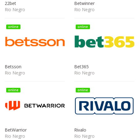
22bet
Betwinner
Rio Negro
Rio Negro
online
online
Betsson
Bet365
Rio Negro
Rio Negro
online
online
BetWarrior
Rivalo
Rio Negro
Rio Negro