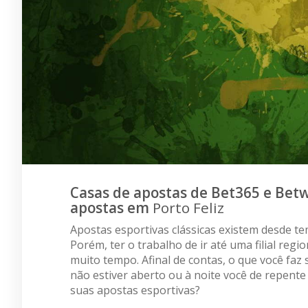
Casas de apostas de Bet365 e Be
apostas em
Porto Feliz
Apostas esportivas clássicas existem desde 
Porém, ter o trabalho de ir até uma filial regi
muito tempo. Afinal de contas, o que você faz 
não estiver aberto ou à noite você de repente
suas apostas esportivas?