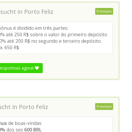
sucht in
Porto Feliz
Premium
ônus é dividido em três partes:
% até 250 R$ sobre o valor do primeiro depósito
0% até 200 R$ no segundo e terceiro depósito.
x. 650 R$
esportivas agora!
ucht in
Porto Feliz
Premium
nus
de boas-vindas
0%
dos ses
600 BRL