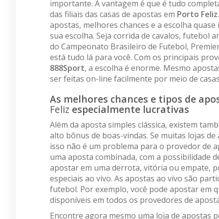
importante. A vantagem é que é tudo comple
das filiais das casas de apostas em
Porto Feliz
apostas, melhores chances e a escolha quase i
sua escolha. Seja corrida de cavalos, futebol
do Campeonato Brasileiro de Futebol, Premie
está tudo lá para você. Com os principais pr
888Sport
, a escolha é enorme. Mesmo apost
ser feitas on-line facilmente por meio de casa
As melhores chances e tipos de apo
Feliz
especialmente lucrativas
Além da aposta simples clássica, existem tam
alto bônus de boas-vindas. Se muitas lojas 
isso não é um problema para o provedor de 
uma aposta combinada, com a possibilidade de
apostar em uma derrota, vitória ou empate, p
especiais ao vivo. As apostas ao vivo são par
futebol. Por exemplo, você pode apostar em q
disponíveis em todos os provedores de apost
Encontre agora mesmo uma loja de apostas pe