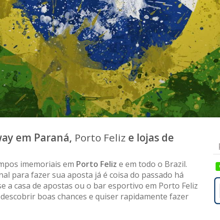
tway em
Paraná,
Porto Feliz
e lojas de
tempos imemoriais em
Porto Feliz
e em todo o Brazil.
onal para fazer sua aposta já é coisa do passado há
se a casa de apostas ou o bar esportivo em Porto Feliz
 descobrir boas chances e quiser rapidamente fazer