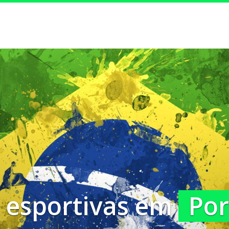
 esportivas em
Por