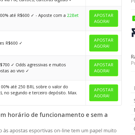
P
0% até R$600 ✓ - Aposte com a
22Bet
APOSTAR
AGORA!
APOSTAR
ses R$600 ✓
AGORA!
R
P
R$700 ✓ Odds agressivas e muitos
APOSTAR
stas ao vivo ✓
AGORA!
 100% até 250 BRL sobre o valor do
APOSTAR
L no segundo e terceiro depósito. Max.
AGORA!
em horário de funcionamento e sem a
sso às apostas esportivas on-line tem um papel muito