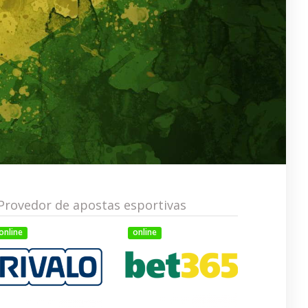
Provedor de apostas esportivas
online
online