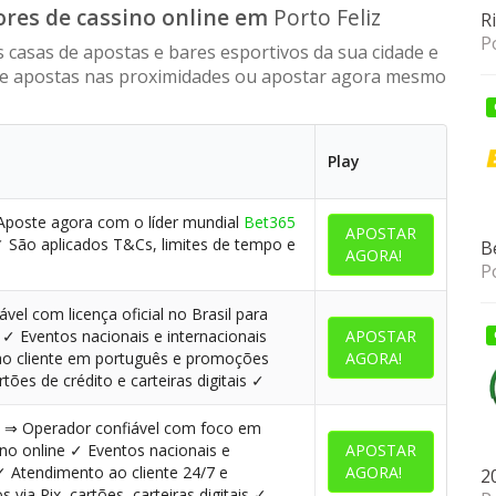
ores de cassino online
em
Porto Feliz
R
P
as casas de apostas e bares esportivos da sua cidade e
 de apostas nas proximidades ou apostar agora mesmo
Play
Aposte agora com o líder mundial
Bet365
APOSTAR
São aplicados T&Cs, limites de tempo e
B
AGORA!
P
vel com licença oficial no Brasil para
 ✓ Eventos nacionais e internacionais
APOSTAR
ao cliente em português e promoções
AGORA!
ões de crédito e carteiras digitais ✓
l ⇒ Operador confiável com foco em
ino online ✓ Eventos nacionais e
APOSTAR
✓ Atendimento ao cliente 24/7 e
AGORA!
2
ia Pix, cartões, carteiras digitais ✓