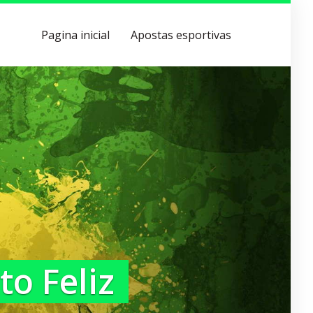
Pagina inicial
Apostas esportivas
to Feliz