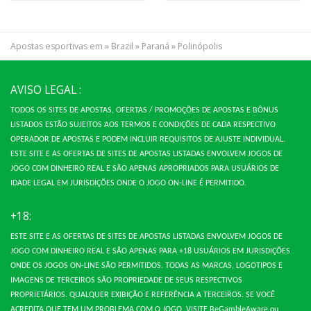
Apostas esportivas em
»
Brazil
»
Paraná
»
Polinópolis
AVISO LEGAL :
TODOS OS SITES DE APOSTAS, OFERTAS / PROMOÇÕES DE APOSTAS E BÔNUS
LISTADOS ESTÃO SUJEITOS AOS TERMOS E CONDIÇÕES DE CADA RESPECTIVO
OPERADOR DE APOSTAS E PODEM INCLUIR REQUISITOS DE AJUSTE INDIVIDUAL.
ESTE SITE E AS OFERTAS DE SITES DE APOSTAS LISTADAS ENVOLVEM JOGOS DE
JOGO COM DINHEIRO REAL E SÃO APENAS APROPRIADOS PARA USUÁRIOS DE
IDADE LEGAL EM JURISDIÇÕES ONDE O JOGO ON-LINE É PERMITIDO.
+18:
ESTE SITE E AS OFERTAS DE SITES DE APOSTAS LISTADAS ENVOLVEM JOGOS DE
JOGO COM DINHEIRO REAL E SÃO APENAS PARA +18 USUÁRIOS EM JURISDIÇÕES
ONDE OS JOGOS ON-LINE SÃO PERMITIDOS.
TODAS AS MARCAS, LOGOTIPOS E
IMAGENS DE TERCEIROS SÃO PROPRIEDADE DE SEUS RESPECTIVOS
PROPRIETÁRIOS.
QUALQUER EXIBIÇÃO E REFERÊNCIA A TERCEIROS.
SE VOCÊ
ACREDITA QUE TEM UM PROBLEMA COM O JOGO, VISITE BeGambleAware ou