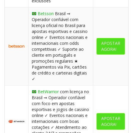
exclusões
Betsson
Brasil ⇒
Operador confiável com
licença oficial no Brasil para
apostas esportivas e cassino
online ✓ Eventos nacionais e
internacionais com odds
APOSTAR
competitivas ✓ Suporte ao
AGORA!
cliente em português e
promoções regulares ★
Pagamentos via Pix, cartões
de crédito e carteiras digitais
✓
BetWarrior
com licença no
Brasil ⇒ Operador confiável
com foco em apostas
esportivas e jogos de cassino
online ✓ Eventos nacionais e
APOSTAR
internacionais com boas
AGORA!
cotações ✓ Atendimento ao