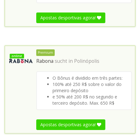
Apostas desportivas agora!
Premium
online
Rabona
sucht in
Polinópolis
O Bônus é dividido em três partes:
100% até 250 R$ sobre o valor do
primeiro depósito
e 50% até 200 R$ no segundo e
terceiro depósito. Max. 650 R$
Apostas desportivas agora!