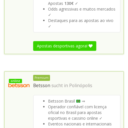
Apostas
130€
✓
Odds agressivas e muitos mercados
✓
Destaques para as apostas ao vivo
✓
Apostas desportivas agora!
Premium
online
Betsson
sucht in
Polinópolis
Betsson Brasil
⇒
Operador confiável com licença
oficial no Brasil para apostas
esportivas e cassino online ✓
Eventos nacionais e internacionais