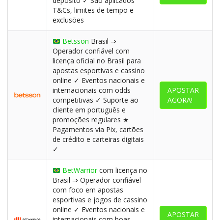
depósito ✓ São aplicados
T&Cs, limites de tempo e
exclusões
Betsson
Brasil ⇒
Operador confiável com
licença oficial no Brasil para
apostas esportivas e cassino
online ✓ Eventos nacionais e
internacionais com odds
APOSTAR
competitivas ✓ Suporte ao
AGORA!
cliente em português e
promoções regulares ★
Pagamentos via Pix, cartões
de crédito e carteiras digitais
✓
BetWarrior
com licença no
Brasil ⇒ Operador confiável
com foco em apostas
esportivas e jogos de cassino
online ✓ Eventos nacionais e
APOSTAR
internacionais com boas