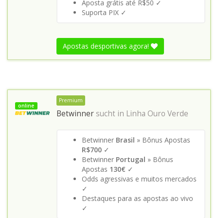
Aposta grátis até R$50 ✓
Suporta PIX ✓
Apostas desportivas agora!
Premium
online
Betwinner
sucht in
Linha Ouro Verde
Betwinner
Brasil
» Bônus Apostas
R$700
✓
Betwinner
Portugal
» Bônus
Apostas
130€
✓
Odds agressivas e muitos mercados
✓
Destaques para as apostas ao vivo
✓