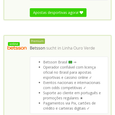
Apostas desportivas agora!
Premium
online
Betsson
sucht in
Linha Ouro Verde
Betsson Brasil
⇒
Operador confiável com licença
oficial no Brasil para apostas
esportivas e cassino online ✓
Eventos nacionais e internacionais
com odds competitivas ✓
Suporte ao cliente em português e
promoções regulares ★
Pagamentos via Pix, cartões de
crédito e carteiras digitais ✓