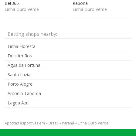
Bet365
Rabona
Linha Ouro Verde
Linha Ouro Verde
Betting shops nearby:
Linha Floresta
Dois Irmãos
Água da Fortuna
Santa Luzia
Porto Alegre
Antônio Taborda
Lagoa Azul
Apostas esportivas em
»
Brazil
»
Paraná
»
Linha Ouro Verde