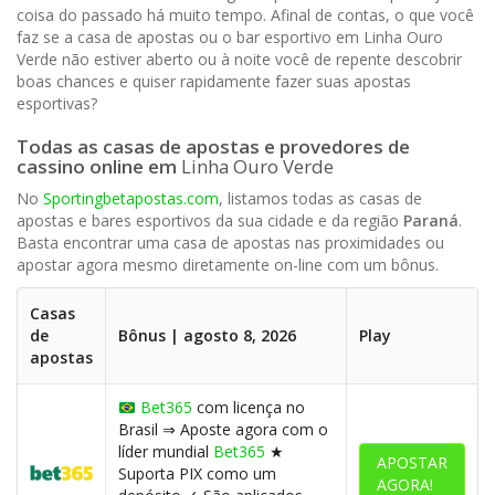
coisa do passado há muito tempo. Afinal de contas, o que você
faz se a casa de apostas ou o bar esportivo em Linha Ouro
Verde não estiver aberto ou à noite você de repente descobrir
boas chances e quiser rapidamente fazer suas apostas
esportivas?
Todas as casas de apostas
e provedores de
cassino online
em
Linha Ouro Verde
No
Sportingbetapostas.com
, listamos todas as casas de
apostas e bares esportivos da sua cidade e da região
Paraná
.
Basta encontrar uma casa de apostas nas proximidades ou
apostar agora mesmo diretamente on-line com um bônus.
Casas
de
Bônus | agosto 8, 2026
Play
apostas
Bet365
com licença no
Brasil ⇒ Aposte agora com o
líder mundial
Bet365
★
APOSTAR
Suporta PIX como um
AGORA!