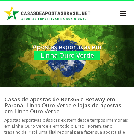
Skip
to
Toggl
main
navig
content
Apostas esportivas em
Linha Ouro Verde
Casas de apostas de Bet365 e Betway em
Paraná,
Linha Ouro Verde
e lojas de apostas
em
Linha Ouro Verde
Apostas esportivas clássicas existem desde tempos imemoriais
em
Linha Ouro Verde
e em todo o Brazil. Porém, ter o
trabalho de ir até uma filial regional para fazer sua aposta já é