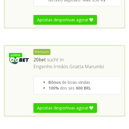
Apostas desportivas agora!
Premium
online
20bet
sucht in
Engenho Irmãos Gnatta Marumbi
Bônus
de boas-vindas
100%
dos ses
600 BRL
Apostas desportivas agora!