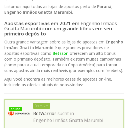
Listamos aqui todas as lojas de apostas perto de
Paraná,
Engenho Irmãos Gnatta Marumbi
.
Apostas esportivas em 202
1
em
Engenho Irmãos
Gnatta Marumbi
com um grande bônus em seu
primeiro depósito
Outra grande vantagem sobre as lojas de apostas em
Engenho
Irmãos Gnatta Marumbi
é que grandes provedores de
apostas esportivas como
Betsson
oferecem um alto bônus
com o primeiro depósito. Também existem muitas campanhas
(como para a atual temporada da Copa América) para tornar
suas apostas ainda mais rentáveis (por exemplo, com freebets).
Aqui você encontra as melhores casas de apostas on-line,
incluindo as ofertas atuais de boas-vindas:
Premium
online
BetWarrior
sucht in
Engenho Irmãos Gnatta Marumbi