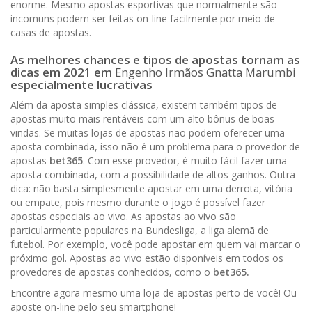
enorme. Mesmo apostas esportivas que normalmente são
incomuns podem ser feitas on-line facilmente por meio de
casas de apostas.
As melhores chances e tipos de apostas tornam as
dicas em 202
1
em
Engenho Irmãos Gnatta Marumbi
especialmente lucrativas
Além da aposta simples clássica, existem também tipos de
apostas muito mais rentáveis com um alto bônus de boas-
vindas. Se muitas lojas de apostas não podem oferecer uma
aposta combinada, isso não é um problema para o provedor de
apostas
bet365
. Com esse provedor, é muito fácil fazer uma
aposta combinada, com a possibilidade de altos ganhos. Outra
dica: não basta simplesmente apostar em uma derrota, vitória
ou empate, pois mesmo durante o jogo é possível fazer
apostas especiais ao vivo. As apostas ao vivo são
particularmente populares na Bundesliga, a liga alemã de
futebol. Por exemplo, você pode apostar em quem vai marcar o
próximo gol. Apostas ao vivo estão disponíveis em todos os
provedores de apostas conhecidos, como o
bet365.
Encontre agora mesmo uma loja de apostas perto de você! Ou
aposte on-line pelo seu smartphone!