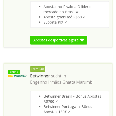
Apostar no Rivalo a O líder de
mercado no Brasil ★
Aposta grátis até R$50 ✓
Suporta PIX ✓
Apostas desportivas agora!
Premium
online
Betwinner
sucht in
Engenho Irmãos Gnatta Marumbi
Betwinner
Brasil
» Bônus Apostas
R$700
✓
Betwinner
Portugal
» Bônus
Apostas
130€
✓