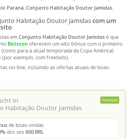
 de
Paraná,
Conjunto Habitação Doutor Jamidas
.
junto Habitação Doutor Jamidas
com um
sito
ostas em
Conjunto Habitação Doutor Jamidas
é que
como
Betsson
oferecem um alto bônus com o primeiro
(como para a atual temporada da Copa América)
 (por exemplo, com freebets).
as on-line, incluindo as ofertas atuais de boas-
ucht in
Premium
o Habitação Doutor Jamidas
nus
de boas-vindas
0%
dos ses
600 BRL