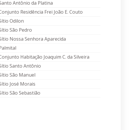
Santo Antônio da Platina
Conjunto Residência Frei João E. Couto
Sítio Odilon
Sítio São Pedro
Sítio Nossa Senhora Aparecida
Palmital
Conjunto Habitação Joaquim C. da Silveira
Sítio Santo Antônio
Sítio São Manuel
Sítio José Morais
Sítio São Sebastião