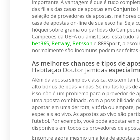
importante. A vantagem é que é tudo comple
das filiais das casas de apostas em
Conjunto H
seleção de provedores de apostas, melhores c
casa de apostas on-line de sua escolha. Seja c
hóquei sobre grama ou partidas do Campeonat
Campeões da UEFA ou amistosos: está tudo lá 
bet365
,
Betway
,
Betsson
e
888Sport
, a esco
normalmente são incomuns podem ser feitas on
As melhores chances e tipos de apo
Habitação Doutor Jamidas
especialme
Além da aposta simples clássica, existem tam
alto bônus de boas-vindas. Se muitas lojas 
isso não é um problema para o provedor de 
uma aposta combinada, com a possibilidade de
apostar em uma derrota, vitória ou empate, p
especiais ao vivo. As apostas ao vivo são par
futebol. Por exemplo, você pode apostar em q
disponíveis em todos os provedores de apost
Encontre agora mesmo uma loja de apostas pe