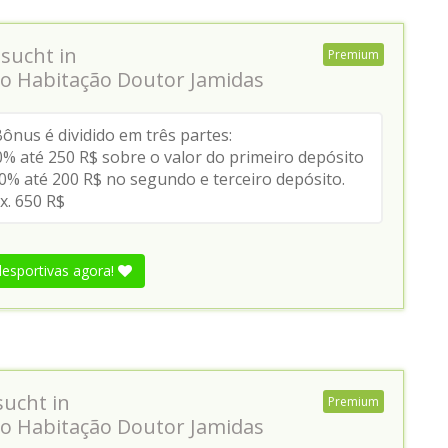
sucht in
Premium
o Habitação Doutor Jamidas
ônus é dividido em três partes:
% até 250 R$ sobre o valor do primeiro depósito
0% até 200 R$ no segundo e terceiro depósito.
x. 650 R$
esportivas agora!
sucht in
Premium
o Habitação Doutor Jamidas