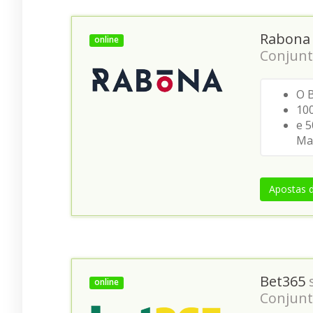
Rabona
online
Conjunt
O B
100
e 5
Ma
Apostas d
Bet365
online
Conjunt