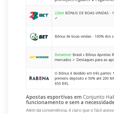
22bet
BÓNUS DE BOAS-VINDAS - 10
✓
Bônus de boas-vindas - 100% dos 
Betwinner
Brasil » Bônus Apostas 
mercados ✓ Destaques para as apo
O Bônus é dividido em três partes:
primeiro depósito e 50% até 200 BR
650 BRL
Apostas esportivas em
Conjunto Ha
funcionamento e sem a necessidad
Além da conveniência, é claro que o fácil ace