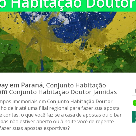
o Habitação Doutor
tway em
Paraná,
Conjunto Habitação
 em
Conjunto Habitação Doutor Jamidas
tempos imemoriais em
Conjunto Habitação Doutor
ho de ir até uma filial regional para fazer sua aposta
e contas, o que você faz se a casa de apostas ou o bar
as não estiver aberto ou à noite você de repente
fazer suas apostas esportivas?