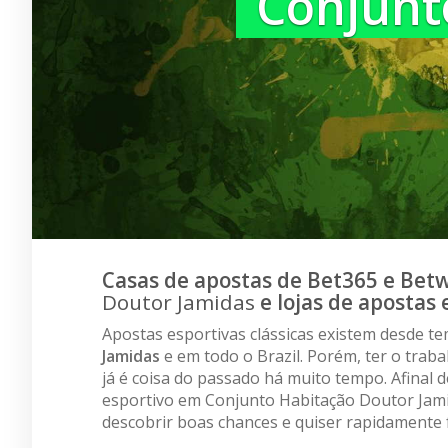
Conjunt
Casas de apostas de Bet365 e Be
Doutor Jamidas
e lojas de apostas
Apostas esportivas clássicas existem desde 
Jamidas
e em todo o Brazil. Porém, ter o trabal
já é coisa do passado há muito tempo. Afinal d
esportivo em Conjunto Habitação Doutor Jamid
descobrir boas chances e quiser rapidamente 