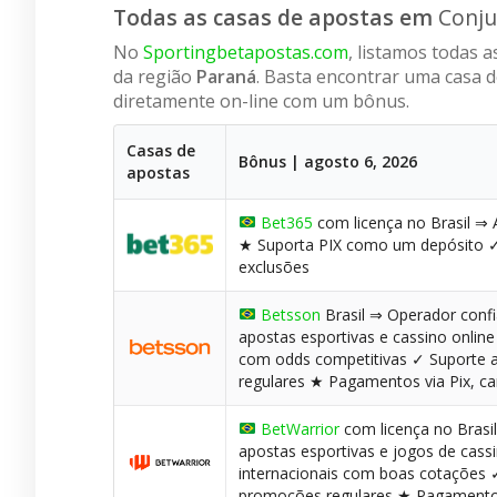
Todas as casas de apostas em
Conju
No
Sportingbetapostas.com
, listamos todas 
da região
Paraná
. Basta encontrar uma casa
diretamente on-line com um bônus.
Casas de
Bônus | agosto 6, 2026
apostas
Bet365
com licença no Brasil ⇒ 
★ Suporta PIX como um depósito ✓ 
exclusões
Betsson
Brasil ⇒ Operador confiá
apostas esportivas e cassino online
com odds competitivas ✓ Suporte 
regulares ★ Pagamentos via Pix, cart
BetWarrior
com licença no Brasi
apostas esportivas e jogos de cass
internacionais com boas cotações 
promoções regulares ★ Pagamentos v