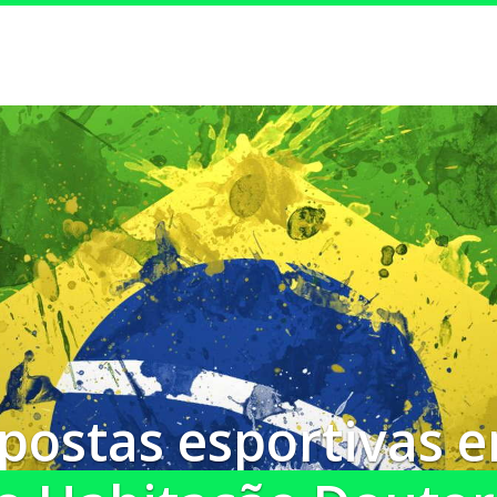
postas esportivas 