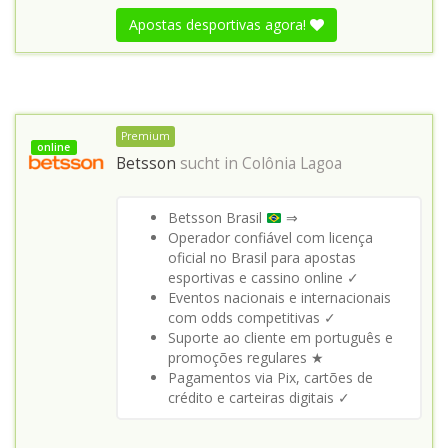
Apostas desportivas agora!
Premium
online
Betsson
sucht in
Colônia Lagoa
Betsson Brasil
⇒
Operador confiável com licença
oficial no Brasil para apostas
esportivas e cassino online ✓
Eventos nacionais e internacionais
com odds competitivas ✓
Suporte ao cliente em português e
promoções regulares ★
Pagamentos via Pix, cartões de
crédito e carteiras digitais ✓