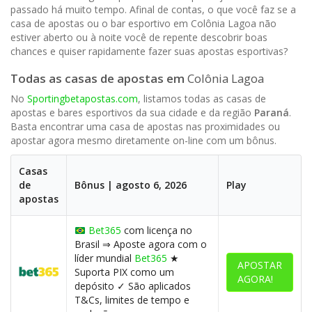
passado há muito tempo. Afinal de contas, o que você faz se a
casa de apostas ou o bar esportivo em Colônia Lagoa não
estiver aberto ou à noite você de repente descobrir boas
chances e quiser rapidamente fazer suas apostas esportivas?
Todas as casas de apostas em
Colônia Lagoa
No
Sportingbetapostas.com
, listamos todas as casas de
apostas e bares esportivos da sua cidade e da região
Paraná
.
Basta encontrar uma casa de apostas nas proximidades ou
apostar agora mesmo diretamente on-line com um bônus.
Casas
de
Bônus | agosto 6, 2026
Play
apostas
Bet365
com licença no
Brasil ⇒ Aposte agora com o
líder mundial
Bet365
★
APOSTAR
Suporta PIX como um
AGORA!
depósito ✓ São aplicados
T&Cs, limites de tempo e