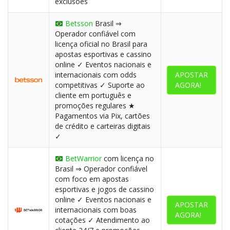
exclusões
Betsson
Brasil ⇒
Operador confiável com
licença oficial no Brasil para
apostas esportivas e cassino
online ✓ Eventos nacionais e
internacionais com odds
APOSTAR
competitivas ✓ Suporte ao
AGORA!
cliente em português e
promoções regulares ★
Pagamentos via Pix, cartões
de crédito e carteiras digitais
✓
BetWarrior
com licença no
Brasil ⇒ Operador confiável
com foco em apostas
esportivas e jogos de cassino
online ✓ Eventos nacionais e
APOSTAR
internacionais com boas
AGORA!
cotações ✓ Atendimento ao