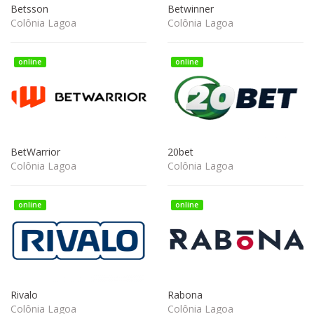
Betsson
Betwinner
Colônia Lagoa
Colônia Lagoa
online
online
BetWarrior
20bet
Colônia Lagoa
Colônia Lagoa
online
online
Rivalo
Rabona
Colônia Lagoa
Colônia Lagoa