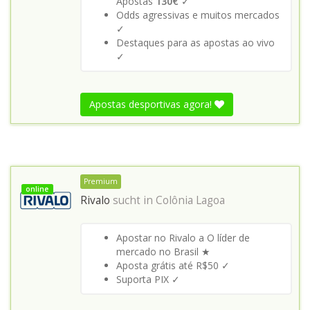
Apostas
130€
✓
Odds agressivas e muitos mercados
✓
Destaques para as apostas ao vivo
✓
Apostas desportivas agora!
Premium
online
Rivalo
sucht in
Colônia Lagoa
Apostar no Rivalo a O líder de
mercado no Brasil ★
Aposta grátis até R$50 ✓
Suporta PIX ✓