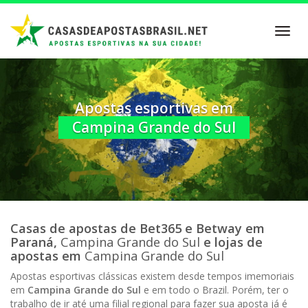
Skip
to
Toggl
main
navig
content
Apostas esportivas em
Campina Grande do Sul
Casas de apostas de Bet365 e Betway em
Paraná,
Campina Grande do Sul
e lojas de
apostas em
Campina Grande do Sul
Apostas esportivas clássicas existem desde tempos imemoriais
em
Campina Grande do Sul
e em todo o Brazil. Porém, ter o
trabalho de ir até uma filial regional para fazer sua aposta já é