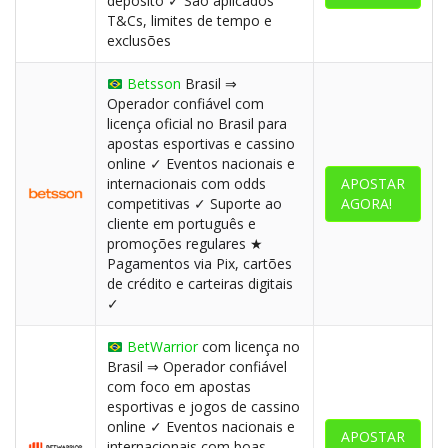
depósito ✓ São aplicados
T&Cs, limites de tempo e
exclusões
Betsson
Brasil ⇒
Operador confiável com
licença oficial no Brasil para
apostas esportivas e cassino
online ✓ Eventos nacionais e
internacionais com odds
APOSTAR
competitivas ✓ Suporte ao
AGORA!
cliente em português e
promoções regulares ★
Pagamentos via Pix, cartões
de crédito e carteiras digitais
✓
BetWarrior
com licença no
Brasil ⇒ Operador confiável
com foco em apostas
esportivas e jogos de cassino
online ✓ Eventos nacionais e
APOSTAR
internacionais com boas