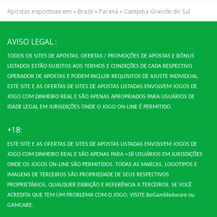
Apostas esportivas em
»
Brazil
»
Paraná
»
Campina Grande do Sul
AVISO LEGAL :
TODOS OS SITES DE APOSTAS, OFERTAS / PROMOÇÕES DE APOSTAS E BÔNUS
LISTADOS ESTÃO SUJEITOS AOS TERMOS E CONDIÇÕES DE CADA RESPECTIVO
OPERADOR DE APOSTAS E PODEM INCLUIR REQUISITOS DE AJUSTE INDIVIDUAL.
ESTE SITE E AS OFERTAS DE SITES DE APOSTAS LISTADAS ENVOLVEM JOGOS DE
JOGO COM DINHEIRO REAL E SÃO APENAS APROPRIADOS PARA USUÁRIOS DE
IDADE LEGAL EM JURISDIÇÕES ONDE O JOGO ON-LINE É PERMITIDO.
+18:
ESTE SITE E AS OFERTAS DE SITES DE APOSTAS LISTADAS ENVOLVEM JOGOS DE
JOGO COM DINHEIRO REAL E SÃO APENAS PARA +18 USUÁRIOS EM JURISDIÇÕES
ONDE OS JOGOS ON-LINE SÃO PERMITIDOS.
TODAS AS MARCAS, LOGOTIPOS E
IMAGENS DE TERCEIROS SÃO PROPRIEDADE DE SEUS RESPECTIVOS
PROPRIETÁRIOS.
QUALQUER EXIBIÇÃO E REFERÊNCIA A TERCEIROS.
SE VOCÊ
ACREDITA QUE TEM UM PROBLEMA COM O JOGO, VISITE BeGambleAware ou
GAMCARE.