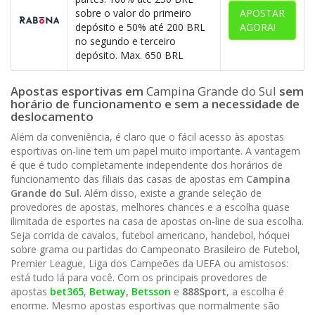
sobre o valor do primeiro
APOSTAR
depósito e 50% até 200 BRL
AGORA!
no segundo e terceiro
depósito. Max. 650 BRL
Apostas esportivas em
Campina Grande do Sul
sem
horário de funcionamento e sem a necessidade de
deslocamento
Além da conveniência, é claro que o fácil acesso às apostas
esportivas on-line tem um papel muito importante. A vantagem
é que é tudo completamente independente dos horários de
funcionamento das filiais das casas de apostas em
Campina
Grande do Sul
. Além disso, existe a grande seleção de
provedores de apostas, melhores chances e a escolha quase
ilimitada de esportes na casa de apostas on-line de sua escolha.
Seja corrida de cavalos, futebol americano, handebol, hóquei
sobre grama ou partidas do Campeonato Brasileiro de Futebol,
Premier League, Liga dos Campeões da UEFA ou amistosos:
está tudo lá para você. Com os principais provedores de
apostas
bet365
,
Betway
,
Betsson
e
888Sport
, a escolha é
enorme. Mesmo apostas esportivas que normalmente são