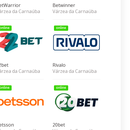
etWarrior
Betwinner
árzea da Carnaúba
Várzea da Carnaúba
online
online
2bet
Rivalo
árzea da Carnaúba
Várzea da Carnaúba
online
online
etsson
20bet