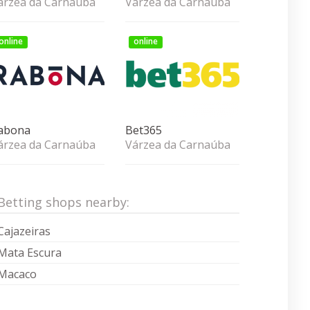
árzea da Carnaúba
Várzea da Carnaúba
online
online
abona
Bet365
árzea da Carnaúba
Várzea da Carnaúba
Betting shops nearby:
Cajazeiras
Mata Escura
Macaco