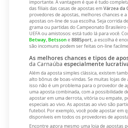
importante. A vantagem é que é tudo comple
das filiais das casas de apostas em
Várzea da 
provedores de apostas, melhores chances e a 
apostas on-line de sua escolha. Seja corrida 
grama ou partidas do Campeonato Brasileiro 
UEFA ou amistosos: está tudo lá para você. C
Betway
,
Betsson
e
888Sport
, a escolha é e
são incomuns podem ser feitas on-line facilm
As melhores chances e tipos de apo
da Carnaúba
especialmente lucrativ
Além da aposta simples clássica, existem tam
alto bônus de boas-vindas. Se muitas lojas 
isso não é um problema para o provedor de 
uma aposta combinada, com a possibilidade de
apostar em uma derrota, vitória ou empate, p
especiais ao vivo. As apostas ao vivo são par
futebol. Por exemplo, você pode apostar em q
disponíveis em todos os provedores de apost
Encontre agora mesmo uma loja de apostas pe