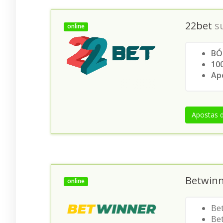
22bet
s
online
BÓ
10
Ap
Apostas d
Betwin
online
Be
Be