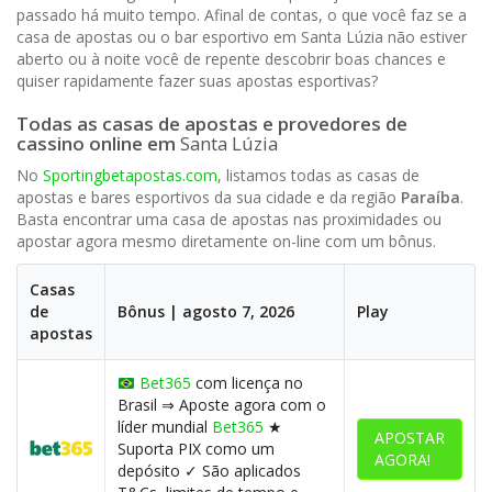
passado há muito tempo. Afinal de contas, o que você faz se a
casa de apostas ou o bar esportivo em Santa Lúzia não estiver
aberto ou à noite você de repente descobrir boas chances e
quiser rapidamente fazer suas apostas esportivas?
Todas as casas de apostas
e provedores de
cassino online
em
Santa Lúzia
No
Sportingbetapostas.com
, listamos todas as casas de
apostas e bares esportivos da sua cidade e da região
Paraíba
.
Basta encontrar uma casa de apostas nas proximidades ou
apostar agora mesmo diretamente on-line com um bônus.
Casas
de
Bônus | agosto 7, 2026
Play
apostas
Bet365
com licença no
Brasil ⇒ Aposte agora com o
líder mundial
Bet365
★
APOSTAR
Suporta PIX como um
AGORA!
depósito ✓ São aplicados