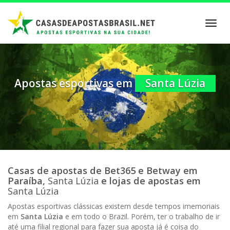
Skip
to
Toggl
main
navig
content
Apostas esportivas em
Santa Lúzia
Casas de apostas de Bet365 e Betway em
Paraíba,
Santa Lúzia
e lojas de apostas em
Santa Lúzia
Apostas esportivas clássicas existem desde tempos imemoriais
em
Santa Lúzia
e em todo o Brazil. Porém, ter o trabalho de ir
até uma filial regional para fazer sua aposta já é coisa do