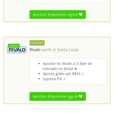
Apostas desportivas agora!
Premium
online
Rivalo
sucht in
Santa Lúzia
Apostar no Rivalo a O líder de
mercado no Brasil ★
Aposta grátis até R$50 ✓
Suporta PIX ✓
Apostas desportivas agora!