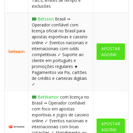
T&Cs, limites de tempo e
exclusões
Betsson
Brasil ⇒
Operador confiável com
licença oficial no Brasil para
apostas esportivas e cassino
online ✓ Eventos nacionais e
internacionais com odds
APOSTAR
competitivas ✓ Suporte ao
AGORA!
cliente em português e
promoções regulares ★
Pagamentos via Pix, cartões
de crédito e carteiras digitais
✓
BetWarrior
com licença no
Brasil ⇒ Operador confiável
com foco em apostas
esportivas e jogos de cassino
online ✓ Eventos nacionais e
APOSTAR
internacionais com boas
AGORA!
cotações ✓ Atendimento ao