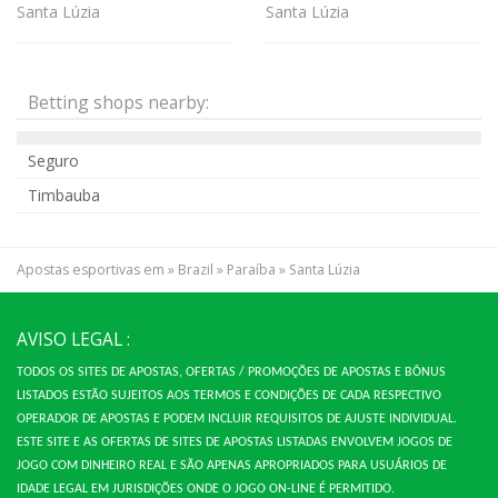
Santa Lúzia
Santa Lúzia
Betting shops nearby:
Seguro
Timbauba
Apostas esportivas em
»
Brazil
»
Paraíba
»
Santa Lúzia
AVISO LEGAL :
TODOS OS SITES DE APOSTAS, OFERTAS / PROMOÇÕES DE APOSTAS E BÔNUS
LISTADOS ESTÃO SUJEITOS AOS TERMOS E CONDIÇÕES DE CADA RESPECTIVO
OPERADOR DE APOSTAS E PODEM INCLUIR REQUISITOS DE AJUSTE INDIVIDUAL.
ESTE SITE E AS OFERTAS DE SITES DE APOSTAS LISTADAS ENVOLVEM JOGOS DE
JOGO COM DINHEIRO REAL E SÃO APENAS APROPRIADOS PARA USUÁRIOS DE
IDADE LEGAL EM JURISDIÇÕES ONDE O JOGO ON-LINE É PERMITIDO.