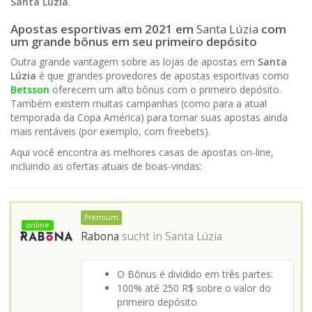
Santa Lúzia
.
Apostas esportivas em 202
1
em
Santa Lúzia
com
um grande bônus em seu primeiro depósito
Outra grande vantagem sobre as lojas de apostas em
Santa
Lúzia
é que grandes provedores de apostas esportivas como
Betsson
oferecem um alto bônus com o primeiro depósito.
Também existem muitas campanhas (como para a atual
temporada da Copa América) para tornar suas apostas ainda
mais rentáveis (por exemplo, com freebets).
Aqui você encontra as melhores casas de apostas on-line,
incluindo as ofertas atuais de boas-vindas:
Premium
online
Rabona
sucht in
Santa Lúzia
O Bônus é dividido em três partes:
100% até 250 R$ sobre o valor do
primeiro depósito