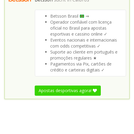
Betsson Brasil
⇒
Operador confiável com licença
oficial no Brasil para apostas
esportivas e cassino online ✓
Eventos nacionais e internacionais
com odds competitivas ✓
Suporte ao cliente em português e
promoções regulares ★
Pagamentos via Pix, cartões de
crédito e carteiras digitais ✓
Apostas desportivas agora!