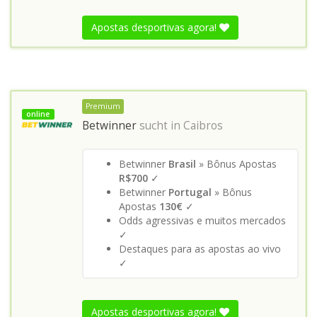
Apostas desportivas agora!
Premium
online
Betwinner
sucht in
Caibros
Betwinner
Brasil
» Bônus Apostas
R$700
✓
Betwinner
Portugal
» Bônus
Apostas
130€
✓
Odds agressivas e muitos mercados
✓
Destaques para as apostas ao vivo
✓
Apostas desportivas agora!