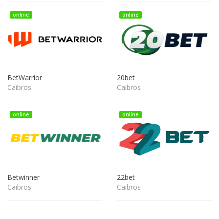
online
online
BetWarrior
20bet
Caibros
Caibros
online
online
Betwinner
22bet
Caibros
Caibros