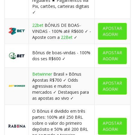
regulares ★ Pagamentos via
Pix, cartões, carteiras digitais
✓
22bet
BÓNUS DE BOAS-
APOSTAR
VINDAS - 100% até R$600 ✓ -
AGORA!
Aposte com a
22Bet
✓
Bônus de boas-vindas - 100%
APOSTAR
dos ses R$600 ✓
AGORA!
Betwinner
Brasil » Bônus
Apostas R$700 ✓ Odds
APOSTAR
agressivas e muitos
AGORA!
mercados ✓ Destaques para
as apostas ao vivo ✓
O Bônus é dividido em três
partes: 100% até 250 BRL
sobre o valor do primeiro
APOSTAR
depósito e 50% até 200 BRL
AGORA!