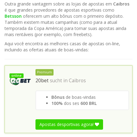
Outra grande vantagem sobre as lojas de apostas em
Caibros
é que grandes provedores de apostas esportivas como
Betsson
oferecem um alto bônus com o primeiro depósito.
Também existem muitas campanhas (como para a atual
temporada da Copa América) para tornar suas apostas ainda
mais rentáveis (por exemplo, com freebets).
Aqui você encontra as melhores casas de apostas on-line,
incluindo as ofertas atuais de boas-vindas:
Premium
online
20bet
sucht in
Caibros
Bônus
de boas-vindas
100%
dos ses
600 BRL
Apostas desportivas agora!