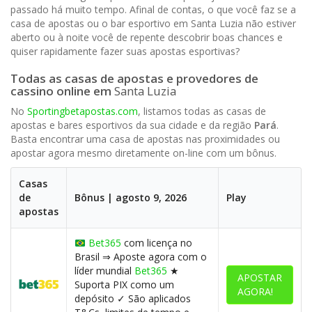
passado há muito tempo. Afinal de contas, o que você faz se a
casa de apostas ou o bar esportivo em Santa Luzia não estiver
aberto ou à noite você de repente descobrir boas chances e
quiser rapidamente fazer suas apostas esportivas?
Todas as casas de apostas
e provedores de
cassino online
em
Santa Luzia
No
Sportingbetapostas.com
, listamos todas as casas de
apostas e bares esportivos da sua cidade e da região
Pará
.
Basta encontrar uma casa de apostas nas proximidades ou
apostar agora mesmo diretamente on-line com um bônus.
Casas
de
Bônus | agosto 9, 2026
Play
apostas
Bet365
com licença no
Brasil ⇒ Aposte agora com o
líder mundial
Bet365
★
APOSTAR
Suporta PIX como um
AGORA!
depósito ✓ São aplicados