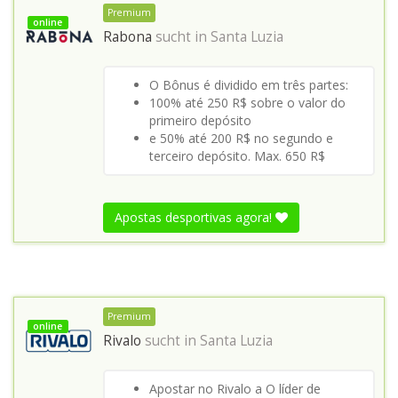
Premium
online
Rabona
sucht in
Santa Luzia
O Bônus é dividido em três partes:
100% até 250 R$ sobre o valor do
primeiro depósito
e 50% até 200 R$ no segundo e
terceiro depósito. Max. 650 R$
Apostas desportivas agora!
Premium
online
Rivalo
sucht in
Santa Luzia
Apostar no Rivalo a O líder de