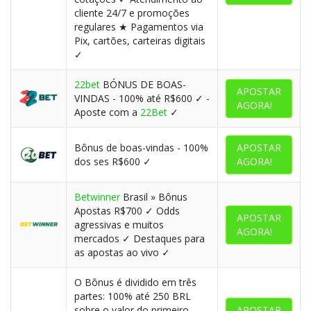
cliente 24/7 e promoções
regulares ★ Pagamentos via
Pix, cartões, carteiras digitais
✓
22bet
BÓNUS DE BOAS-
APOSTAR
VINDAS - 100% até R$600 ✓ -
AGORA!
Aposte com a
22Bet
✓
Bônus de boas-vindas - 100%
APOSTAR
dos ses R$600 ✓
AGORA!
Betwinner
Brasil » Bônus
Apostas R$700 ✓ Odds
APOSTAR
agressivas e muitos
AGORA!
mercados ✓ Destaques para
as apostas ao vivo ✓
O Bônus é dividido em três
partes: 100% até 250 BRL
sobre o valor do primeiro
APOSTAR