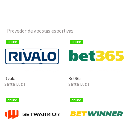
Provedor de apostas esportivas
online
online
Rivalo
Bet365
Santa Luzia
Santa Luzia
online
online