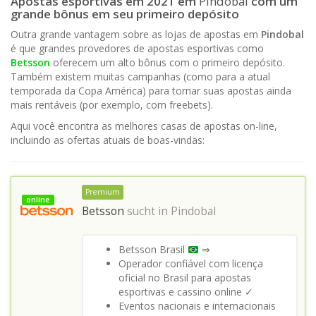
Apostas esportivas em 202
1
em
Pindobal
com um
grande bônus em seu primeiro depósito
Outra grande vantagem sobre as lojas de apostas em
Pindobal
é que grandes provedores de apostas esportivas como
Betsson
oferecem um alto bônus com o primeiro depósito.
Também existem muitas campanhas (como para a atual
temporada da Copa América) para tornar suas apostas ainda
mais rentáveis (por exemplo, com freebets).
Aqui você encontra as melhores casas de apostas on-line,
incluindo as ofertas atuais de boas-vindas:
Premium
online
Betsson
sucht in
Pindobal
Betsson Brasil
⇒
Operador confiável com licença
oficial no Brasil para apostas
esportivas e cassino online ✓
Eventos nacionais e internacionais