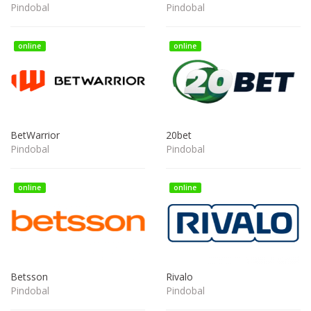
Pindobal
Pindobal
online
online
BetWarrior
20bet
Pindobal
Pindobal
online
online
Betsson
Rivalo
Pindobal
Pindobal