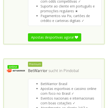
com odds competitivas ✓
Suporte ao cliente em português e
promoções regulares ★
Pagamentos via Pix, cartões de
crédito e carteiras digitais ✓
Apostas desportivas agora!
Premium
online
BetWarrior
sucht in
Pindobal
BetWarrior Brasil
Apostas esportivas e cassino online
com foco no Brasil ✓
Eventos nacionais e internacionais
com boas cotações ✓
Atendimento ao cliente 24/7 e