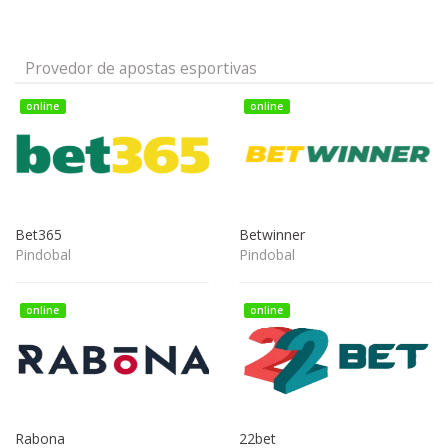
Provedor de apostas esportivas
online
online
Bet365
Betwinner
Pindobal
Pindobal
online
online
Rabona
22bet