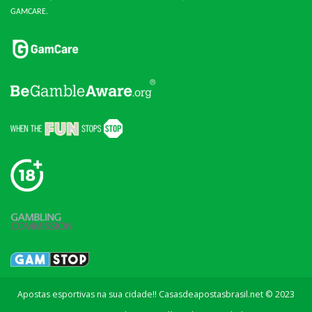
GAMCARE.
Apostas esportivas na sua cidade!! Casasdeapostasbrasil.net © 2023