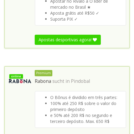
Apostar no Rivalo a O líder de
mercado no Brasil ★
Aposta grátis até R$50 ✓
Suporta PIX ✓
Apostas desportivas agora!
Premium
online
Rabona
sucht in
Pindobal
O Bônus é dividido em três partes:
100% até 250 R$ sobre o valor do
primeiro depósito
e 50% até 200 R$ no segundo e
terceiro depósito. Max. 650 R$