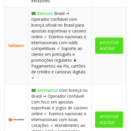
exclusões
Betsson
Brasil ⇒
Operador confiável com
licença oficial no Brasil para
apostas esportivas e cassino
online ✓ Eventos nacionais e
internacionais com odds
APOSTAR
competitivas ✓ Suporte ao
AGORA!
cliente em português e
promoções regulares ★
Pagamentos via Pix, cartões
de crédito e carteiras digitais
✓
BetWarrior
com licença no
Brasil ⇒ Operador confiável
com foco em apostas
esportivas e jogos de cassino
online ✓ Eventos nacionais e
APOSTAR
internacionais com boas
AGORA!
cotações ✓ Atendimento ao