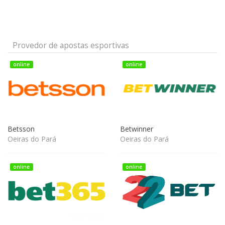
Provedor de apostas esportivas
online
online
Betsson
Betwinner
Oeiras do Pará
Oeiras do Pará
online
online