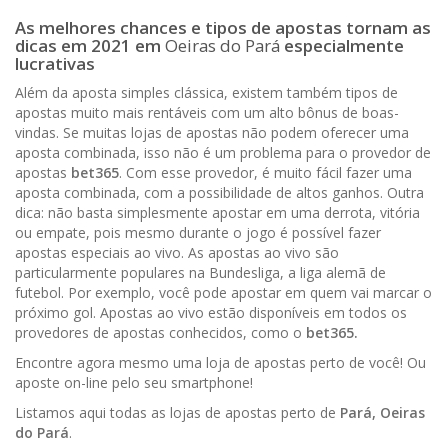
As melhores chances e tipos de apostas tornam as
dicas em 202
1
em
Oeiras do Pará
especialmente
lucrativas
Além da aposta simples clássica, existem também tipos de
apostas muito mais rentáveis com um alto bônus de boas-
vindas. Se muitas lojas de apostas não podem oferecer uma
aposta combinada, isso não é um problema para o provedor de
apostas
bet365
. Com esse provedor, é muito fácil fazer uma
aposta combinada, com a possibilidade de altos ganhos. Outra
dica: não basta simplesmente apostar em uma derrota, vitória
ou empate, pois mesmo durante o jogo é possível fazer
apostas especiais ao vivo. As apostas ao vivo são
particularmente populares na Bundesliga, a liga alemã de
futebol. Por exemplo, você pode apostar em quem vai marcar o
próximo gol. Apostas ao vivo estão disponíveis em todos os
provedores de apostas conhecidos, como o
bet365.
Encontre agora mesmo uma loja de apostas perto de você! Ou
aposte on-line pelo seu smartphone!
Listamos aqui todas as lojas de apostas perto de
Pará,
Oeiras
do Pará
.