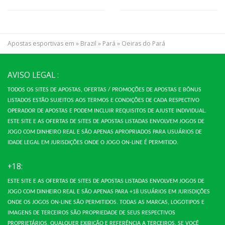
Apostas esportivas em
»
Brazil
»
Pará
»
Oeiras do Pará
AVISO LEGAL :
TODOS OS SITES DE APOSTAS, OFERTAS / PROMOÇÕES DE APOSTAS E BÔNUS
LISTADOS ESTÃO SUJEITOS AOS TERMOS E CONDIÇÕES DE CADA RESPECTIVO
OPERADOR DE APOSTAS E PODEM INCLUIR REQUISITOS DE AJUSTE INDIVIDUAL.
ESTE SITE E AS OFERTAS DE SITES DE APOSTAS LISTADAS ENVOLVEM JOGOS DE
JOGO COM DINHEIRO REAL E SÃO APENAS APROPRIADOS PARA USUÁRIOS DE
IDADE LEGAL EM JURISDIÇÕES ONDE O JOGO ON-LINE É PERMITIDO.
+18:
ESTE SITE E AS OFERTAS DE SITES DE APOSTAS LISTADAS ENVOLVEM JOGOS DE
JOGO COM DINHEIRO REAL E SÃO APENAS PARA +18 USUÁRIOS EM JURISDIÇÕES
ONDE OS JOGOS ON-LINE SÃO PERMITIDOS.
TODAS AS MARCAS, LOGOTIPOS E
IMAGENS DE TERCEIROS SÃO PROPRIEDADE DE SEUS RESPECTIVOS
PROPRIETÁRIOS.
QUALQUER EXIBIÇÃO E REFERÊNCIA A TERCEIROS.
SE VOCÊ