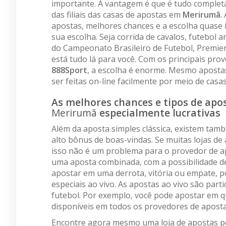
importante. A vantagem é que é tudo comple
das filiais das casas de apostas em
Merirumã
.
apostas, melhores chances e a escolha quase i
sua escolha. Seja corrida de cavalos, futebol
do Campeonato Brasileiro de Futebol, Premie
está tudo lá para você. Com os principais pr
888Sport
, a escolha é enorme. Mesmo apost
ser feitas on-line facilmente por meio de casa
As melhores chances e tipos de apo
Merirumã
especialmente lucrativas
Além da aposta simples clássica, existem tam
alto bônus de boas-vindas. Se muitas lojas 
isso não é um problema para o provedor de 
uma aposta combinada, com a possibilidade de
apostar em uma derrota, vitória ou empate, p
especiais ao vivo. As apostas ao vivo são par
futebol. Por exemplo, você pode apostar em q
disponíveis em todos os provedores de apost
Encontre agora mesmo uma loja de apostas pe