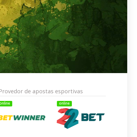
Provedor de apostas esportivas
online
online