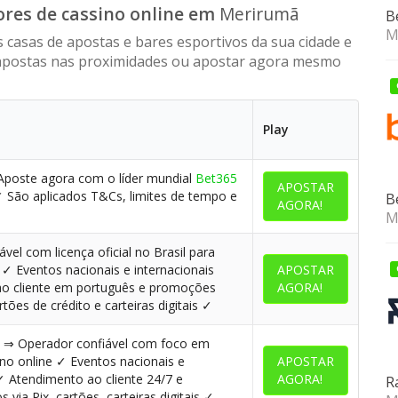
ores de cassino online
em
Merirumã
B
M
as casas de apostas e bares esportivos da sua cidade e
 apostas nas proximidades ou apostar agora mesmo
Play
Aposte agora com o líder mundial
Bet365
APOSTAR
São aplicados T&Cs, limites de tempo e
B
AGORA!
M
vel com licença oficial no Brasil para
 ✓ Eventos nacionais e internacionais
APOSTAR
ao cliente em português e promoções
AGORA!
ões de crédito e carteiras digitais ✓
l ⇒ Operador confiável com foco em
ino online ✓ Eventos nacionais e
APOSTAR
✓ Atendimento ao cliente 24/7 e
AGORA!
R
ia Pix, cartões, carteiras digitais ✓