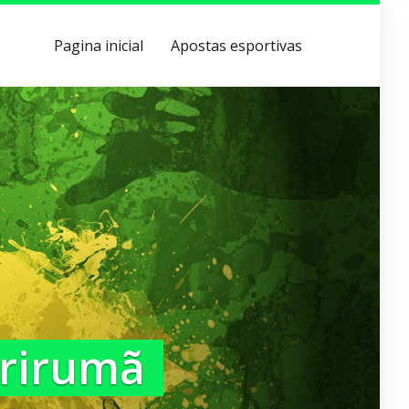
Pagina inicial
Apostas esportivas
rirumã