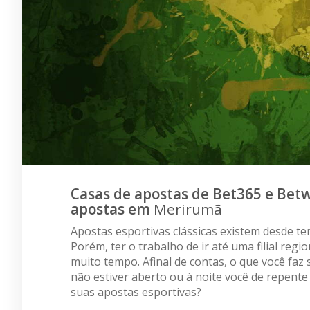
Casas de apostas de Bet365 e Be
apostas em
Merirumã
Apostas esportivas clássicas existem desde 
Porém, ter o trabalho de ir até uma filial regi
muito tempo. Afinal de contas, o que você faz
não estiver aberto ou à noite você de repente
suas apostas esportivas?