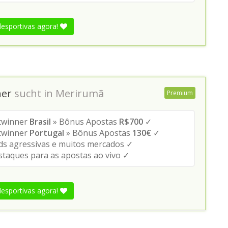
esportivas agora!
ner
sucht in
Merirumã
Premium
twinner
Brasil
» Bônus Apostas
R$700
✓
twinner
Portugal
» Bônus Apostas
130€
✓
ds agressivas e muitos mercados ✓
taques para as apostas ao vivo ✓
esportivas agora!