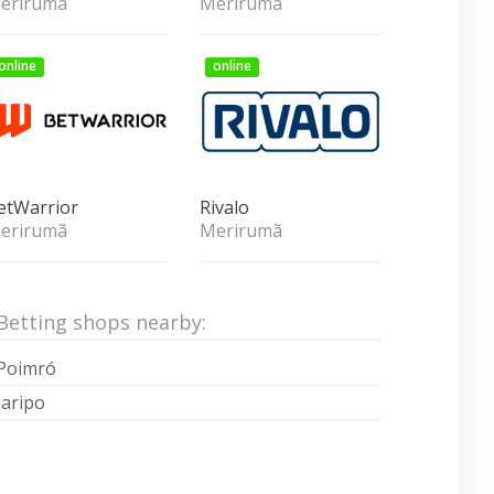
erirumã
Merirumã
online
online
etWarrior
Rivalo
erirumã
Merirumã
Betting shops nearby:
Poimró
Iaripo