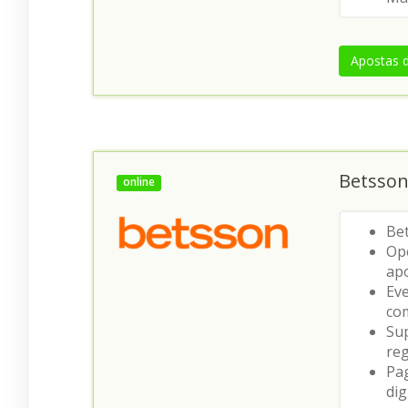
Apostas d
Betsso
online
Be
Ope
apo
Eve
com
Su
re
Pag
dig