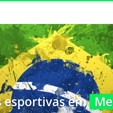
 esportivas em
Me