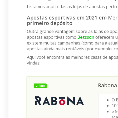
Listamos aqui todas as lojas de apostas perto
Apostas esportivas em 202
1
em
Mer
primeiro depósito
Outra grande vantagem sobre as lojas de ap
apostas esportivas como
Betsson
oferecem u
existem muitas campanhas (como para a atual
apostas ainda mais rentáveis (por exemplo, co
Aqui você encontra as melhores casas de apost
vindas:
Rabona
online
O B
100
e 5
Ma