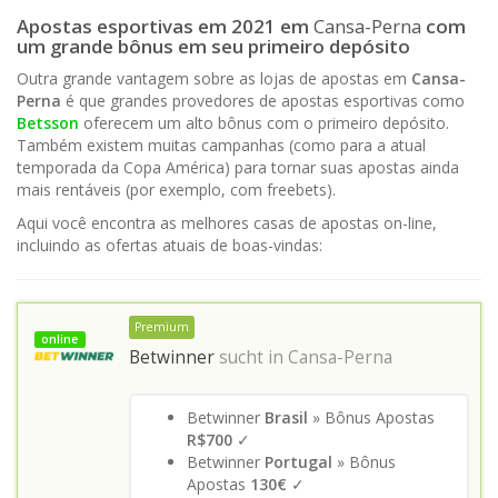
Apostas esportivas em 202
1
em
Cansa-Perna
com
um grande bônus em seu primeiro depósito
Outra grande vantagem sobre as lojas de apostas em
Cansa-
Perna
é que grandes provedores de apostas esportivas como
Betsson
oferecem um alto bônus com o primeiro depósito.
Também existem muitas campanhas (como para a atual
temporada da Copa América) para tornar suas apostas ainda
mais rentáveis (por exemplo, com freebets).
Aqui você encontra as melhores casas de apostas on-line,
incluindo as ofertas atuais de boas-vindas:
Premium
online
Betwinner
sucht in
Cansa-Perna
Betwinner
Brasil
» Bônus Apostas
R$700
✓
Betwinner
Portugal
» Bônus
Apostas
130€
✓