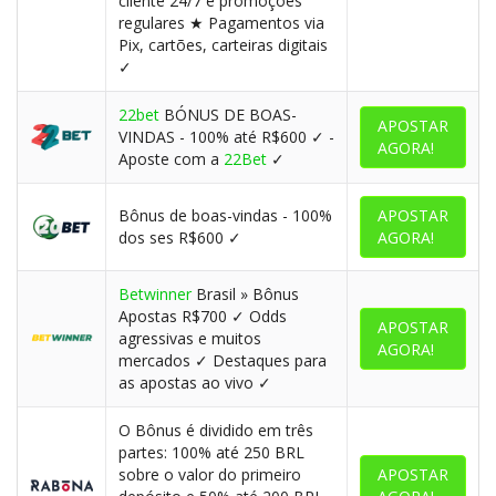
cliente 24/7 e promoções
regulares ★ Pagamentos via
Pix, cartões, carteiras digitais
✓
22bet
BÓNUS DE BOAS-
APOSTAR
VINDAS - 100% até R$600 ✓ -
AGORA!
Aposte com a
22Bet
✓
Bônus de boas-vindas - 100%
APOSTAR
dos ses R$600 ✓
AGORA!
Betwinner
Brasil » Bônus
Apostas R$700 ✓ Odds
APOSTAR
agressivas e muitos
AGORA!
mercados ✓ Destaques para
as apostas ao vivo ✓
O Bônus é dividido em três
partes: 100% até 250 BRL
sobre o valor do primeiro
APOSTAR