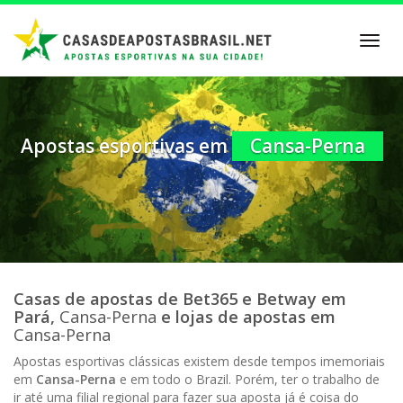
Skip
to
Toggl
main
navig
content
Apostas esportivas em
Cansa-Perna
Casas de apostas de Bet365 e Betway em
Pará,
Cansa-Perna
e lojas de apostas em
Cansa-Perna
Apostas esportivas clássicas existem desde tempos imemoriais
em
Cansa-Perna
e em todo o Brazil. Porém, ter o trabalho de
ir até uma filial regional para fazer sua aposta já é coisa do