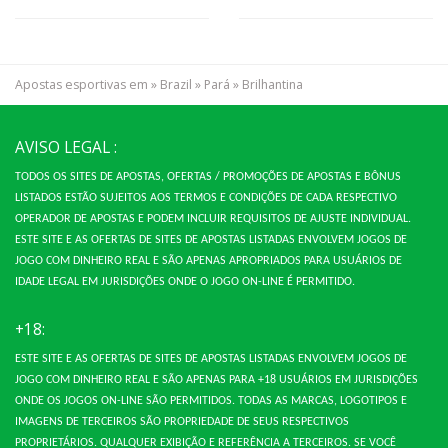
Apostas esportivas em
»
Brazil
»
Pará
»
Brilhantina
AVISO LEGAL :
TODOS OS SITES DE APOSTAS, OFERTAS / PROMOÇÕES DE APOSTAS E BÔNUS
LISTADOS ESTÃO SUJEITOS AOS TERMOS E CONDIÇÕES DE CADA RESPECTIVO
OPERADOR DE APOSTAS E PODEM INCLUIR REQUISITOS DE AJUSTE INDIVIDUAL.
ESTE SITE E AS OFERTAS DE SITES DE APOSTAS LISTADAS ENVOLVEM JOGOS DE
JOGO COM DINHEIRO REAL E SÃO APENAS APROPRIADOS PARA USUÁRIOS DE
IDADE LEGAL EM JURISDIÇÕES ONDE O JOGO ON-LINE É PERMITIDO.
+18:
ESTE SITE E AS OFERTAS DE SITES DE APOSTAS LISTADAS ENVOLVEM JOGOS DE
JOGO COM DINHEIRO REAL E SÃO APENAS PARA +18 USUÁRIOS EM JURISDIÇÕES
ONDE OS JOGOS ON-LINE SÃO PERMITIDOS.
TODAS AS MARCAS, LOGOTIPOS E
IMAGENS DE TERCEIROS SÃO PROPRIEDADE DE SEUS RESPECTIVOS
PROPRIETÁRIOS.
QUALQUER EXIBIÇÃO E REFERÊNCIA A TERCEIROS.
SE VOCÊ