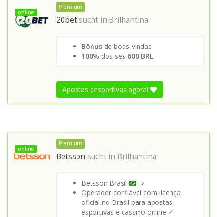
Premium
online
20bet
sucht in
Brilhantina
Bônus
de boas-vindas
100%
dos ses
600 BRL
Apostas desportivas agora!
Premium
online
Betsson
sucht in
Brilhantina
Betsson Brasil
⇒
Operador confiável com licença
oficial no Brasil para apostas
esportivas e cassino online ✓