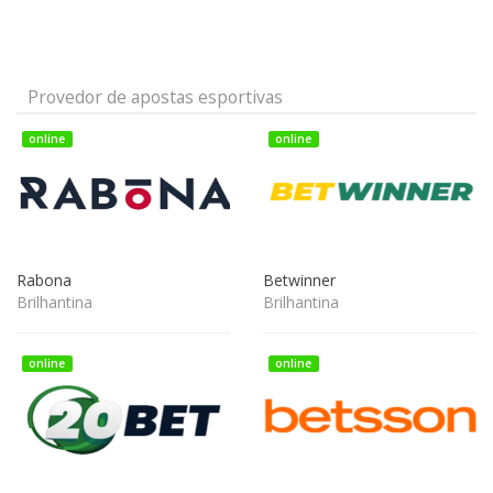
Provedor de apostas esportivas
online
online
Rabona
Betwinner
Brilhantina
Brilhantina
online
online