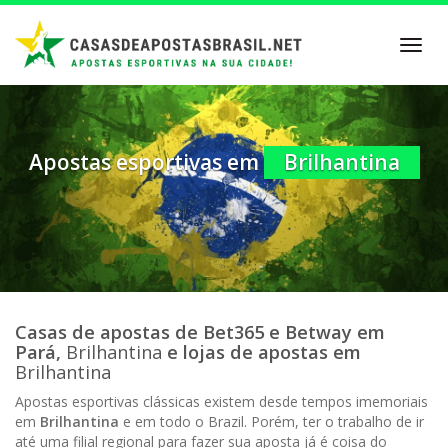
Skip
to
Toggl
main
navig
content
Apostas esportivas em
Brilhantina
Casas de apostas de Bet365 e Betway em
Pará,
Brilhantina
e lojas de apostas em
Brilhantina
Apostas esportivas clássicas existem desde tempos imemoriais
em
Brilhantina
e em todo o Brazil. Porém, ter o trabalho de ir
até uma filial regional para fazer sua aposta já é coisa do