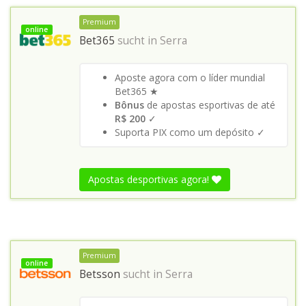
Premium
online
Bet365
sucht in
Serra
Aposte agora com o líder mundial
Bet365 ★
Bônus
de apostas esportivas de até
R$ 200
✓
Suporta PIX como um depósito ✓
Apostas desportivas agora!
Premium
online
Betsson
sucht in
Serra