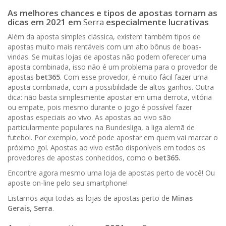
As melhores chances e tipos de apostas tornam as
dicas em 202
1
em
Serra
especialmente lucrativas
Além da aposta simples clássica, existem também tipos de
apostas muito mais rentáveis com um alto bônus de boas-
vindas. Se muitas lojas de apostas não podem oferecer uma
aposta combinada, isso não é um problema para o provedor de
apostas
bet365
. Com esse provedor, é muito fácil fazer uma
aposta combinada, com a possibilidade de altos ganhos. Outra
dica: não basta simplesmente apostar em uma derrota, vitória
ou empate, pois mesmo durante o jogo é possível fazer
apostas especiais ao vivo. As apostas ao vivo são
particularmente populares na Bundesliga, a liga alemã de
futebol. Por exemplo, você pode apostar em quem vai marcar o
próximo gol. Apostas ao vivo estão disponíveis em todos os
provedores de apostas conhecidos, como o
bet365.
Encontre agora mesmo uma loja de apostas perto de você! Ou
aposte on-line pelo seu smartphone!
Listamos aqui todas as lojas de apostas perto de
Minas
Gerais,
Serra
.