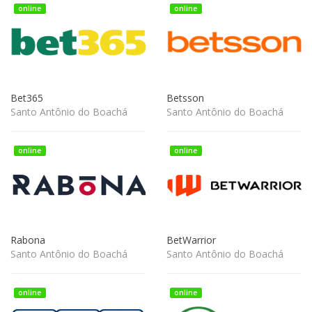
online
online
Bet365
Betsson
Santo Antônio do Boachá
Santo Antônio do Boachá
online
online
Rabona
BetWarrior
Santo Antônio do Boachá
Santo Antônio do Boachá
online
online