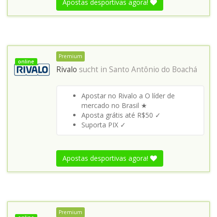
Apostas desportivas agora!
Premium
online
Rivalo
sucht in
Santo Antônio do Boachá
Apostar no Rivalo a O líder de
mercado no Brasil ★
Aposta grátis até R$50 ✓
Suporta PIX ✓
Apostas desportivas agora!
Premium