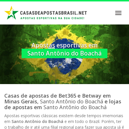
Skip
to
Toggl
main
navig
content
Apostas esportivas em
Santo Antônio do Boachá
Casas de apostas de Bet365 e Betway em
Minas Gerais,
Santo Antônio do Boachá
e lojas
de apostas em
Santo Antônio do Boachá
Apostas esportivas clássicas existem desde tempos imemoriais
em
Santo Antônio do Boachá
e em todo o Brazil. Porém, ter
o trabalho de ir até uma filial regional para fazer sua aposta já é