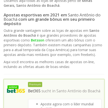
Listamos aqui todas as lojas de apostas perto de
Minas
Gerais,
Santo Antônio do Boachá
.
Apostas esportivas em 202
1
em
Santo Antônio do
Boachá
com um grande bônus em seu primeiro
depósito
Outra grande vantagem sobre as lojas de apostas em
Santo
Antônio do Boachá
é que grandes provedores de apostas
esportivas como
Betsson
oferecem um alto bônus com o
primeiro depósito. Também existem muitas campanhas (como
para a atual temporada da Copa América) para tornar suas
apostas ainda mais rentáveis (por exemplo, com freebets).
Aqui você encontra as melhores casas de apostas on-line,
incluindo as ofertas atuais de boas-vindas:
Premium
online
Bet365
sucht in
Santo Antônio do Boachá
Aposte agora com o líder mundial