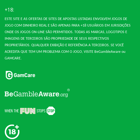
+18:
ESTE SITE E AS OFERTAS DE SITES DE APOSTAS LISTADAS ENVOLVEM JOGOS DE
JOGO COM DINHEIRO REAL E SÃO APENAS PARA +18 USUÁRIOS EM JURISDIÇÕES
ONDE OS JOGOS ON-LINE SÃO PERMITIDOS.
TODAS AS MARCAS, LOGOTIPOS E
IMAGENS DE TERCEIROS SÃO PROPRIEDADE DE SEUS RESPECTIVOS
PROPRIETÁRIOS.
QUALQUER EXIBIÇÃO E REFERÊNCIA A TERCEIROS.
SE VOCÊ
ACREDITA QUE TEM UM PROBLEMA COM O JOGO, VISITE BeGambleAware ou
GAMCARE.