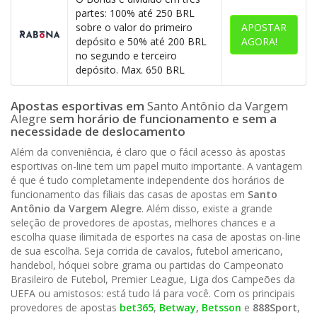
partes: 100% até 250 BRL
sobre o valor do primeiro
APOSTAR
depósito e 50% até 200 BRL
AGORA!
no segundo e terceiro
depósito. Max. 650 BRL
Apostas esportivas em
Santo Antônio da Vargem
Alegre
sem horário de funcionamento e sem a
necessidade de deslocamento
Além da conveniência, é claro que o fácil acesso às apostas
esportivas on-line tem um papel muito importante. A vantagem
é que é tudo completamente independente dos horários de
funcionamento das filiais das casas de apostas em
Santo
Antônio da Vargem Alegre
. Além disso, existe a grande
seleção de provedores de apostas, melhores chances e a
escolha quase ilimitada de esportes na casa de apostas on-line
de sua escolha. Seja corrida de cavalos, futebol americano,
handebol, hóquei sobre grama ou partidas do Campeonato
Brasileiro de Futebol, Premier League, Liga dos Campeões da
UEFA ou amistosos: está tudo lá para você. Com os principais
provedores de apostas
bet365
,
Betway
,
Betsson
e
888Sport
,