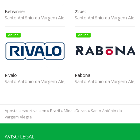
Betwinner
22bet
Santo Antônio da Vargem Alegre
Santo Antônio da Vargem Alegr
online
online
Rivalo
Rabona
Santo Antônio da Vargem Alegre
Santo Antônio da Vargem Alegr
Apostas esportivas em
»
Brazil
»
Minas Gerais
»
Santo Antônio da
Vargem Alegre
AVISO LEGAL :