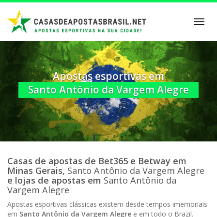
Skip
to
Toggl
main
navig
content
Apostas esportivas em
Santo Antônio da Vargem Alegre
Casas de apostas de Bet365 e Betway em
Minas Gerais,
Santo Antônio da Vargem Alegre
e lojas de apostas em
Santo Antônio da
Vargem Alegre
Apostas esportivas clássicas existem desde tempos imemoriais
em
Santo Antônio da Vargem Alegre
e em todo o Brazil.