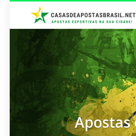
Skip
to
main
content
Apostas