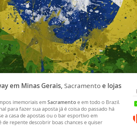
tway em
Minas Gerais,
Sacramento
e lojas
tempos imemoriais em
Sacramento
e em todo o Brazil.
onal para fazer sua aposta já é coisa do passado há
 se a casa de apostas ou o bar esportivo em
ê de repente descobrir boas chances e quiser