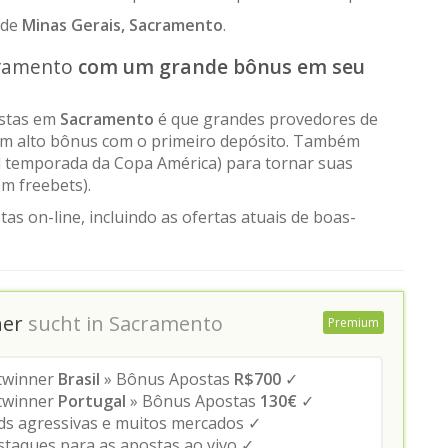
 de
Minas Gerais,
Sacramento
.
ramento
com um grande bônus em seu
ostas em
Sacramento
é que grandes provedores de
m alto bônus com o primeiro depósito. Também
 temporada da Copa América) para tornar suas
m freebets).
as on-line, incluindo as ofertas atuais de boas-
ner
sucht in
Sacramento
Premium
twinner
Brasil
» Bônus Apostas
R$700
✓
twinner
Portugal
» Bônus Apostas
130€
✓
ds agressivas e muitos mercados ✓
taques para as apostas ao vivo ✓