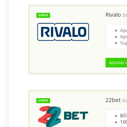
Rivalo
s
online
Apo
Apo
Su
Apostas d
22bet
s
online
BÓ
10