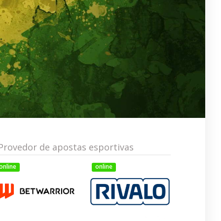
Provedor de apostas esportivas
online
online