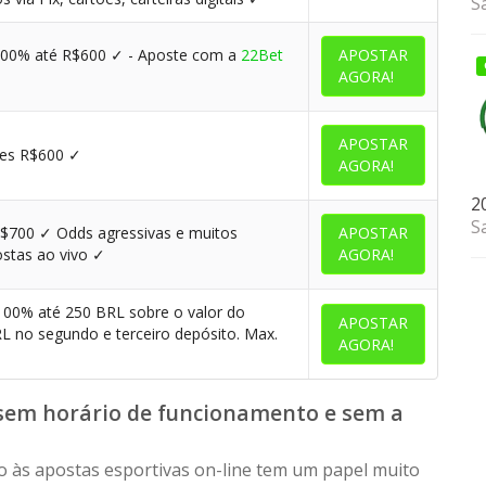
S
0% até R$600 ✓ - Aposte com a
22Bet
APOSTAR
AGORA!
APOSTAR
ses R$600 ✓
AGORA!
2
S
R$700 ✓ Odds agressivas e muitos
APOSTAR
stas ao vivo ✓
AGORA!
 100% até 250 BRL sobre o valor do
APOSTAR
L no segundo e terceiro depósito. Max.
AGORA!
sem horário de funcionamento e sem a
sso às apostas esportivas on-line tem um papel muito