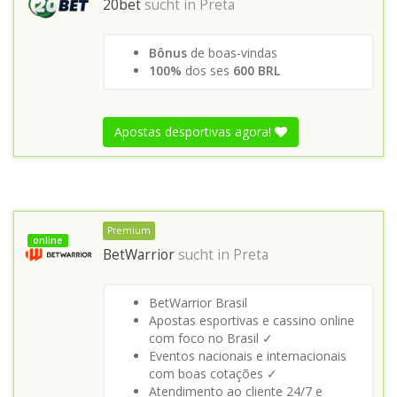
20bet
sucht in
Preta
Bônus
de boas-vindas
100%
dos ses
600 BRL
Apostas desportivas agora!
Premium
online
BetWarrior
sucht in
Preta
BetWarrior Brasil
Apostas esportivas e cassino online
com foco no Brasil ✓
Eventos nacionais e internacionais
com boas cotações ✓
Atendimento ao cliente 24/7 e