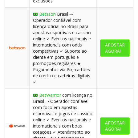
exclusões
Betsson
Brasil ⇒
Operador confiável com
licença oficial no Brasil para
apostas esportivas e cassino
online ✓ Eventos nacionais e
internacionais com odds
APOSTAR
competitivas ✓ Suporte ao
AGORA!
cliente em português e
promoções regulares ★
Pagamentos via Pix, cartões
de crédito e carteiras digitais
✓
BetWarrior
com licença no
Brasil ⇒ Operador confiável
com foco em apostas
esportivas e jogos de cassino
online ✓ Eventos nacionais e
APOSTAR
internacionais com boas
AGORA!
cotações ✓ Atendimento ao