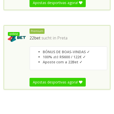
Apostas desportivas agora!
Premium
online
22bet
sucht in
Preta
BÓNUS DE BOAS-VINDAS ✓
100%
até
R$600 / 122€ ✓
Aposte com a 22Bet ✓
Apostas desportivas agora!