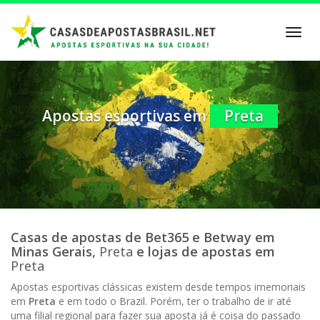
Skip
to
Toggl
main
navig
content
Apostas esportivas em
Preta
Casas de apostas de Bet365 e Betway em
Minas Gerais,
Preta
e lojas de apostas em
Preta
Apostas esportivas clássicas existem desde tempos imemoriais
em
Preta
e em todo o Brazil. Porém, ter o trabalho de ir até
uma filial regional para fazer sua aposta já é coisa do passado