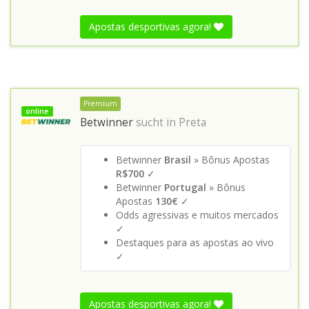
Apostas desportivas agora!
Premium
online
Betwinner
sucht in
Preta
Betwinner
Brasil
» Bônus Apostas
R$700
✓
Betwinner
Portugal
» Bônus
Apostas
130€
✓
Odds agressivas e muitos mercados
✓
Destaques para as apostas ao vivo
✓
Apostas desportivas agora!