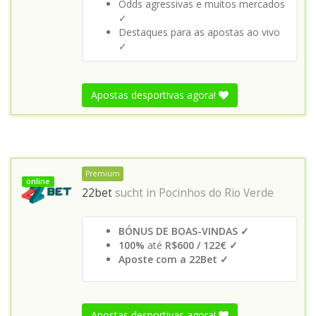
Odds agressivas e muitos mercados
✓
Destaques para as apostas ao vivo
✓
Apostas desportivas agora!
Premium
online
22bet
sucht in
Pocinhos do Rio Verde
BÓNUS DE BOAS-VINDAS ✓
100%
até
R$600 / 122€ ✓
Aposte com a 22Bet ✓
Apostas desportivas agora!