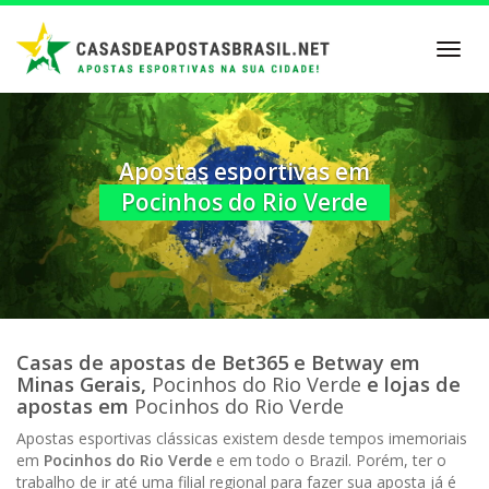
Skip
to
Toggl
main
navig
content
Apostas esportivas em
Pocinhos do Rio Verde
Casas de apostas de Bet365 e Betway em
Minas Gerais,
Pocinhos do Rio Verde
e lojas de
apostas em
Pocinhos do Rio Verde
Apostas esportivas clássicas existem desde tempos imemoriais
em
Pocinhos do Rio Verde
e em todo o Brazil. Porém, ter o
trabalho de ir até uma filial regional para fazer sua aposta já é