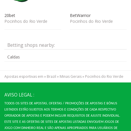
20bet
BetWarrior
Pocinhos do Rio Verde
Pocinhos do Rio Verde
Betting shops nearby:
Caldas
Apostas esportivas em
»
Brazil
»
Minas Gerais
»
Pocinhos do Rio Verde
AVISO LEGAL :
TODOS OS SITES DE APOSTAS, OFERTAS / PROMOÇÕES DE APOSTAS E BÔNUS
LISTADOS ESTÃO SUJEITOS AOS TERMOS E CONDIÇÕES DE CADA RESPECTIVO
OPERADOR DE APOSTAS E PODEM INCLUIR REQUISITOS DE AJUSTE INDIVIDUAL.
ESTE SITE E AS OFERTAS DE SITES DE APOSTAS LISTADAS ENVOLVEM JOGOS DE
JOGO COM DINHEIRO REAL E SÃO APENAS APROPRIADOS PARA USUÁRIOS DE