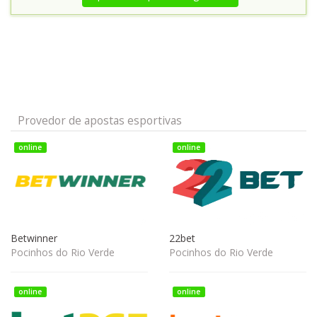
Provedor de apostas esportivas
online
online
Betwinner
22bet
Pocinhos do Rio Verde
Pocinhos do Rio Verde
online
online