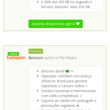
e 50% até 200 R$ no segundo e
terceiro depósito. Max. 650 R$
Apostas desportivas agora!
Premium
online
Betsson
sucht in
Pai Pedro
Betsson Brasil
⇒
Operador confiável com licença
oficial no Brasil para apostas
esportivas e cassino online ✓
Eventos nacionais e internacionais
com odds competitivas ✓
Suporte ao cliente em português e
promoções regulares ★