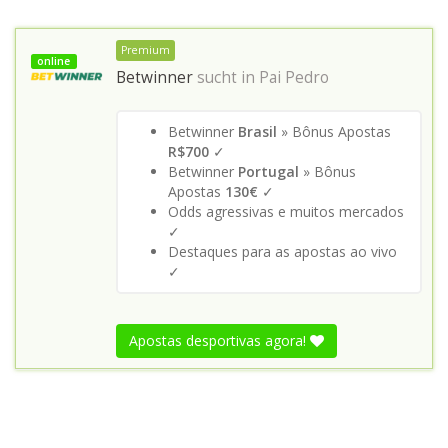
Premium
online
Betwinner
sucht in
Pai Pedro
Betwinner
Brasil
» Bônus Apostas
R$700
✓
Betwinner
Portugal
» Bônus
Apostas
130€
✓
Odds agressivas e muitos mercados
✓
Destaques para as apostas ao vivo
✓
Apostas desportivas agora!