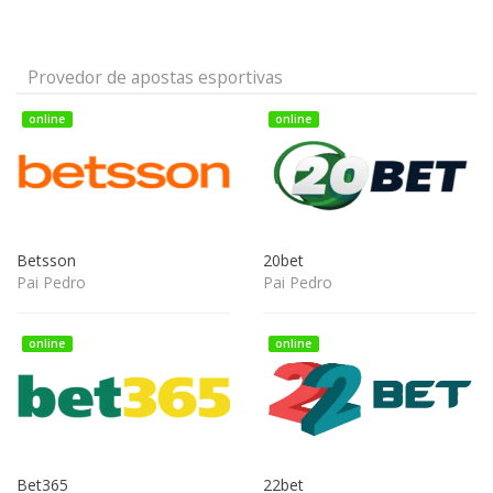
Provedor de apostas esportivas
online
online
Betsson
20bet
Pai Pedro
Pai Pedro
online
online
Bet365
22bet