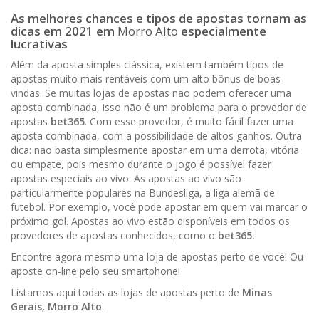
As melhores chances e tipos de apostas tornam as
dicas em 202
1
em
Morro Alto
especialmente
lucrativas
Além da aposta simples clássica, existem também tipos de
apostas muito mais rentáveis com um alto bônus de boas-
vindas. Se muitas lojas de apostas não podem oferecer uma
aposta combinada, isso não é um problema para o provedor de
apostas
bet365
. Com esse provedor, é muito fácil fazer uma
aposta combinada, com a possibilidade de altos ganhos. Outra
dica: não basta simplesmente apostar em uma derrota, vitória
ou empate, pois mesmo durante o jogo é possível fazer
apostas especiais ao vivo. As apostas ao vivo são
particularmente populares na Bundesliga, a liga alemã de
futebol. Por exemplo, você pode apostar em quem vai marcar o
próximo gol. Apostas ao vivo estão disponíveis em todos os
provedores de apostas conhecidos, como o
bet365.
Encontre agora mesmo uma loja de apostas perto de você! Ou
aposte on-line pelo seu smartphone!
Listamos aqui todas as lojas de apostas perto de
Minas
Gerais,
Morro Alto
.