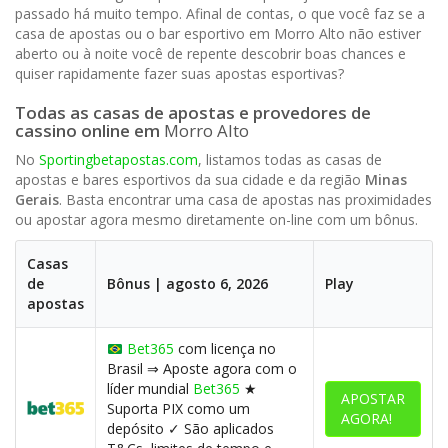
passado há muito tempo. Afinal de contas, o que você faz se a
casa de apostas ou o bar esportivo em Morro Alto não estiver
aberto ou à noite você de repente descobrir boas chances e
quiser rapidamente fazer suas apostas esportivas?
Todas as casas de apostas
e provedores de
cassino online
em
Morro Alto
No
Sportingbetapostas.com
, listamos todas as casas de
apostas e bares esportivos da sua cidade e da região
Minas
Gerais
. Basta encontrar uma casa de apostas nas proximidades
ou apostar agora mesmo diretamente on-line com um bônus.
Casas
de
Bônus | agosto 6, 2026
Play
apostas
Bet365
com licença no
Brasil ⇒ Aposte agora com o
líder mundial
Bet365
★
APOSTAR
Suporta PIX como um
AGORA!
depósito ✓ São aplicados