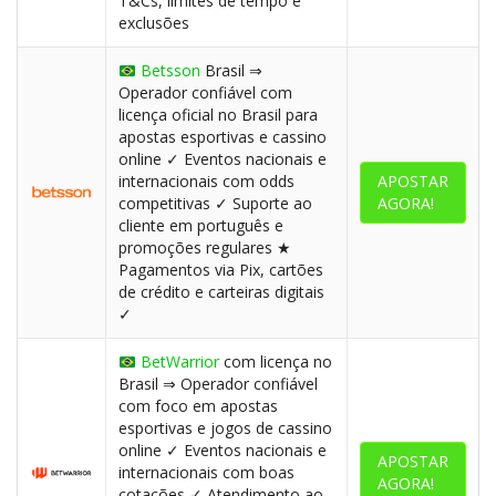
T&Cs, limites de tempo e
exclusões
Betsson
Brasil ⇒
Operador confiável com
licença oficial no Brasil para
apostas esportivas e cassino
online ✓ Eventos nacionais e
internacionais com odds
APOSTAR
competitivas ✓ Suporte ao
AGORA!
cliente em português e
promoções regulares ★
Pagamentos via Pix, cartões
de crédito e carteiras digitais
✓
BetWarrior
com licença no
Brasil ⇒ Operador confiável
com foco em apostas
esportivas e jogos de cassino
online ✓ Eventos nacionais e
APOSTAR
internacionais com boas
AGORA!
cotações ✓ Atendimento ao