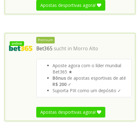
Apostas desportivas agora!
Premium
online
Bet365
sucht in
Morro Alto
Aposte agora com o líder mundial
Bet365 ★
Bônus
de apostas esportivas de até
R$ 200
✓
Suporta PIX como um depósito ✓
Apostas desportivas agora!