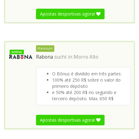
Apostas desportivas agora!
Premium
online
Rabona
sucht in
Morro Alto
O Bônus é dividido em três partes:
100% até 250 R$ sobre o valor do
primeiro depósito
e 50% até 200 R$ no segundo e
terceiro depósito. Max. 650 R$
Apostas desportivas agora!