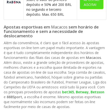
depósito e 50% até 200 BRL
AGORA!
no segundo e terceiro
depósito. Max. 650 BRL
Apostas esportivas em
Macacos
sem horário de
funcionamento e sem a necessidade de
deslocamento
Além da conveniência, é claro que o fácil acesso às apostas
esportivas on-line tem um papel muito importante. A vantagem
é que é tudo completamente independente dos horários de
funcionamento das filiais das casas de apostas em
Macacos
.
Além disso, existe a grande seleção de provedores de apostas,
melhores chances e a escolha quase ilimitada de esportes na
casa de apostas on-line de sua escolha. Seja corrida de cavalos,
futebol americano, handebol, hóquei sobre grama ou partidas
do Campeonato Brasileiro de Futebol, Premier League, Liga dos
Campeões da UEFA ou amistosos: está tudo lá para você. Com
os principais provedores de apostas
bet365
,
Betway
,
Betsson
e
888Sport
, a escolha é enorme. Mesmo apostas esportivas
que normalmente são incomuns podem ser feitas on-line
facilmente por meio de casas de apostas.