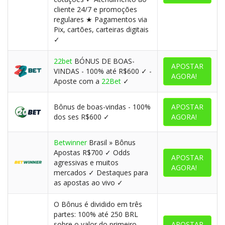
cliente 24/7 e promoções
regulares ★ Pagamentos via
Pix, cartões, carteiras digitais
✓
22bet
BÓNUS DE BOAS-
APOSTAR
VINDAS - 100% até R$600 ✓ -
AGORA!
Aposte com a
22Bet
✓
Bônus de boas-vindas - 100%
APOSTAR
dos ses R$600 ✓
AGORA!
Betwinner
Brasil » Bônus
Apostas R$700 ✓ Odds
APOSTAR
agressivas e muitos
AGORA!
mercados ✓ Destaques para
as apostas ao vivo ✓
O Bônus é dividido em três
partes: 100% até 250 BRL
sobre o valor do primeiro
APOSTAR