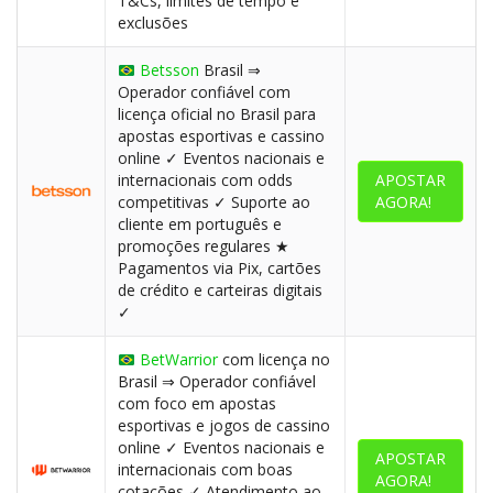
T&Cs, limites de tempo e
exclusões
Betsson
Brasil ⇒
Operador confiável com
licença oficial no Brasil para
apostas esportivas e cassino
online ✓ Eventos nacionais e
internacionais com odds
APOSTAR
competitivas ✓ Suporte ao
AGORA!
cliente em português e
promoções regulares ★
Pagamentos via Pix, cartões
de crédito e carteiras digitais
✓
BetWarrior
com licença no
Brasil ⇒ Operador confiável
com foco em apostas
esportivas e jogos de cassino
online ✓ Eventos nacionais e
APOSTAR
internacionais com boas
AGORA!
cotações ✓ Atendimento ao