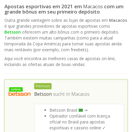
Apostas esportivas em 202
1
em
Macacos
com um
grande bônus em seu primeiro depósito
Outra grande vantagem sobre as lojas de apostas em
Macacos
é que grandes provedores de apostas esportivas como
Betsson
oferecem um alto bônus com o primeiro depósito.
Também existem muitas campanhas (como para a atual
temporada da Copa América) para tornar suas apostas ainda
mais rentáveis (por exemplo, com freebets).
Aqui você encontra as melhores casas de apostas on-line,
incluindo as ofertas atuais de boas-vindas:
Premium
online
Betsson
sucht in
Macacos
Betsson Brasil
⇒
Operador confiável com licença
oficial no Brasil para apostas
esportivas e cassino online ✓