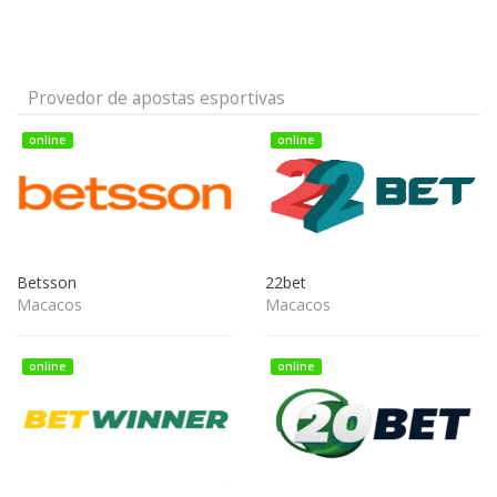
Provedor de apostas esportivas
online
online
Betsson
22bet
Macacos
Macacos
online
online