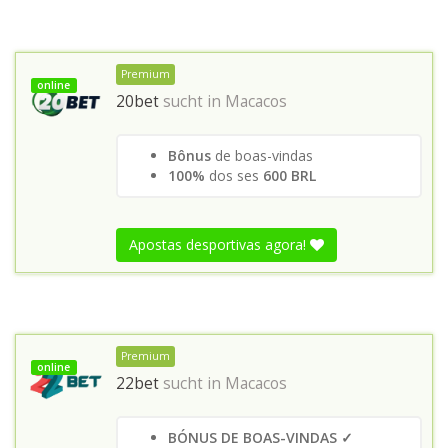
Premium
online
20bet
sucht in
Macacos
Bônus
de boas-vindas
100%
dos ses
600 BRL
Apostas desportivas agora!
Premium
online
22bet
sucht in
Macacos
BÓNUS DE BOAS-VINDAS ✓