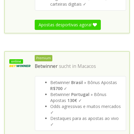
carteiras digitais ✓
Apostas desportivas agora!
Premium
online
Betwinner
sucht in
Macacos
Betwinner
Brasil
» Bônus Apostas
R$700
✓
Betwinner
Portugal
» Bônus
Apostas
130€
✓
Odds agressivas e muitos mercados
✓
Destaques para as apostas ao vivo
✓