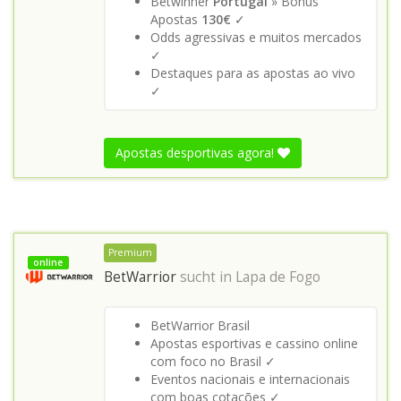
Betwinner
Portugal
» Bônus
Apostas
130€
✓
Odds agressivas e muitos mercados
✓
Destaques para as apostas ao vivo
✓
Apostas desportivas agora!
Premium
online
BetWarrior
sucht in
Lapa de Fogo
BetWarrior Brasil
Apostas esportivas e cassino online
com foco no Brasil ✓
Eventos nacionais e internacionais
com boas cotações ✓