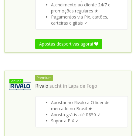
Atendimento ao cliente 24/7 e
promoções regulares ★
Pagamentos via Pix, cartões,
carteiras digitais ✓
Apostas desportivas agora!
Premium
online
Rivalo
sucht in
Lapa de Fogo
Apostar no Rivalo a O líder de
mercado no Brasil ★
Aposta grátis até R$50 ✓
Suporta PIX ✓