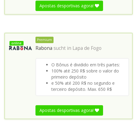
Apostas desportivas agora!
Premium
online
Rabona
sucht in
Lapa de Fogo
O Bônus é dividido em três partes:
100% até 250 R$ sobre o valor do
primeiro depósito
e 50% até 200 R$ no segundo e
terceiro depósito. Max. 650 R$
Apostas desportivas agora!