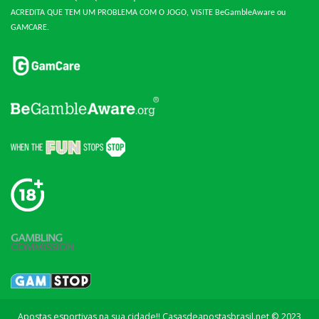
ACREDITA QUE TEM UM PROBLEMA COM O JOGO, VISITE BeGambleAware ou
GAMCARE.
Apostas esportivas na sua cidade!! Casasdeapostasbrasil.net © 2023