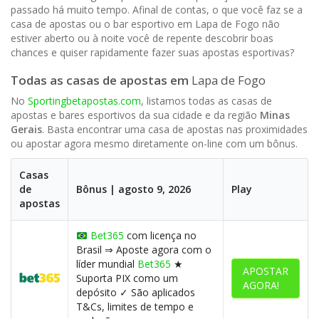
passado há muito tempo. Afinal de contas, o que você faz se a
casa de apostas ou o bar esportivo em Lapa de Fogo não
estiver aberto ou à noite você de repente descobrir boas
chances e quiser rapidamente fazer suas apostas esportivas?
Todas as casas de apostas em
Lapa de Fogo
No
Sportingbetapostas.com
, listamos todas as casas de
apostas e bares esportivos da sua cidade e da região
Minas
Gerais
. Basta encontrar uma casa de apostas nas proximidades
ou apostar agora mesmo diretamente on-line com um bônus.
Casas
de
Bônus | agosto 9, 2026
Play
apostas
Bet365
com licença no
Brasil ⇒ Aposte agora com o
líder mundial
Bet365
★
APOSTAR
Suporta PIX como um
AGORA!
depósito ✓ São aplicados
T&Cs, limites de tempo e