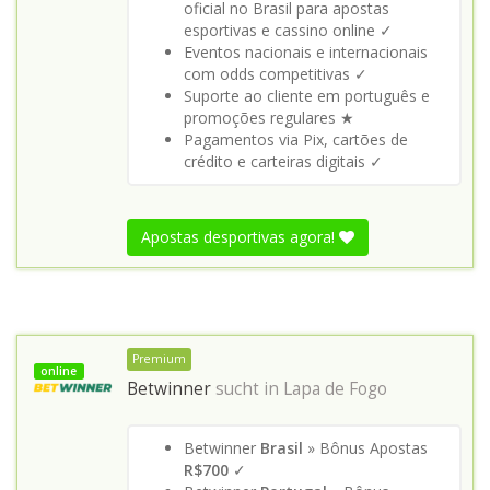
oficial no Brasil para apostas
esportivas e cassino online ✓
Eventos nacionais e internacionais
com odds competitivas ✓
Suporte ao cliente em português e
promoções regulares ★
Pagamentos via Pix, cartões de
crédito e carteiras digitais ✓
Apostas desportivas agora!
Premium
online
Betwinner
sucht in
Lapa de Fogo
Betwinner
Brasil
» Bônus Apostas
R$700
✓