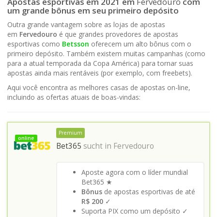
Apostas esportivas em 202
1
em
Fervedouro
com
um grande bônus em seu primeiro depósito
Outra grande vantagem sobre as lojas de apostas
em
Fervedouro
é que grandes provedores de apostas
esportivas como
Betsson
oferecem um alto bônus com o
primeiro depósito. Também existem muitas campanhas (como
para a atual temporada da Copa América) para tornar suas
apostas ainda mais rentáveis (por exemplo, com freebets).
Aqui você encontra as melhores casas de apostas on-line,
incluindo as ofertas atuais de boas-vindas:
Premium
online
Bet365
sucht in
Fervedouro
Aposte agora com o líder mundial
Bet365 ★
Bônus
de apostas esportivas de até
R$ 200
✓
Suporta PIX como um depósito ✓