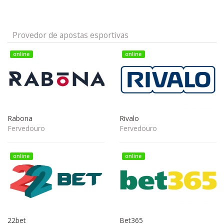
Provedor de apostas esportivas
online
online
Rabona
Rivalo
Fervedouro
Fervedouro
online
online
22bet
Bet365