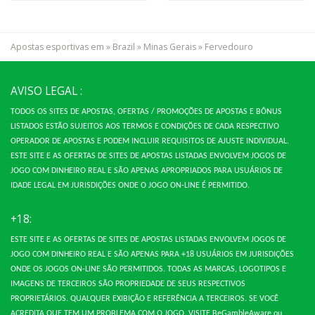
Apostas esportivas em
»
Brazil
»
Minas Gerais
»
Fervedouro
AVISO LEGAL :
TODOS OS SITES DE APOSTAS, OFERTAS / PROMOÇÕES DE APOSTAS E BÔNUS
LISTADOS ESTÃO SUJEITOS AOS TERMOS E CONDIÇÕES DE CADA RESPECTIVO
OPERADOR DE APOSTAS E PODEM INCLUIR REQUISITOS DE AJUSTE INDIVIDUAL.
ESTE SITE E AS OFERTAS DE SITES DE APOSTAS LISTADAS ENVOLVEM JOGOS DE
JOGO COM DINHEIRO REAL E SÃO APENAS APROPRIADOS PARA USUÁRIOS DE
IDADE LEGAL EM JURISDIÇÕES ONDE O JOGO ON-LINE É PERMITIDO.
+18:
ESTE SITE E AS OFERTAS DE SITES DE APOSTAS LISTADAS ENVOLVEM JOGOS DE
JOGO COM DINHEIRO REAL E SÃO APENAS PARA +18 USUÁRIOS EM JURISDIÇÕES
ONDE OS JOGOS ON-LINE SÃO PERMITIDOS.
TODAS AS MARCAS, LOGOTIPOS E
IMAGENS DE TERCEIROS SÃO PROPRIEDADE DE SEUS RESPECTIVOS
PROPRIETÁRIOS.
QUALQUER EXIBIÇÃO E REFERÊNCIA A TERCEIROS.
SE VOCÊ
ACREDITA QUE TEM UM PROBLEMA COM O JOGO, VISITE BeGambleAware ou