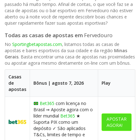
passado há muito tempo. Afinal de contas, o que você faz se a
casa de apostas ou o bar esportivo em Fervedouro não estiver
aberto ou à noite você de repente descobrir boas chances e
quiser rapidamente fazer suas apostas esportivas?
Todas as casas de apostas em
Fervedouro
No
Sportingbetapostas.com
, listamos todas as casas de
apostas e bares esportivos da sua cidade e da região
Minas
Gerais
. Basta encontrar uma casa de apostas nas proximidades
ou apostar agora mesmo diretamente on-line com um bônus.
Casas
de
Bônus | agosto 7, 2026
Play
apostas
Bet365
com licença no
Brasil ⇒ Aposte agora com o
líder mundial
Bet365
★
APOSTAR
Suporta PIX como um
AGORA!
depósito ✓ São aplicados
T&Cs, limites de tempo e