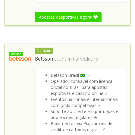
Apostas desportivas agora!
Premium
online
Betsson
sucht in
Fervedouro
Betsson Brasil
⇒
Operador confiável com licença
oficial no Brasil para apostas
esportivas e cassino online ✓
Eventos nacionais e internacionais
com odds competitivas ✓
Suporte ao cliente em português e
promoções regulares ★
Pagamentos via Pix, cartões de
crédito e carteiras digitais ✓