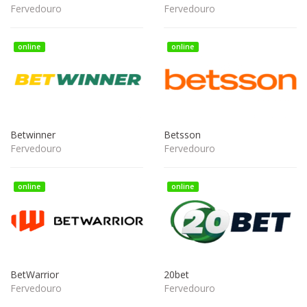
Fervedouro
Fervedouro
online
online
Betwinner
Betsson
Fervedouro
Fervedouro
online
online
BetWarrior
20bet
Fervedouro
Fervedouro